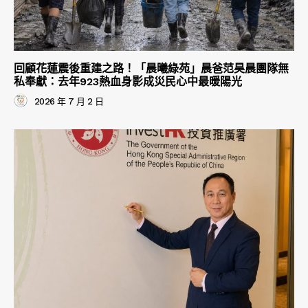
回顧花蓮震後重建之路！「晨曦綠苑」晨爸范昊晨團隊無
私奉獻：去年923熱血身影成災民心中最暖陽光
2026 年 7 月 2 日