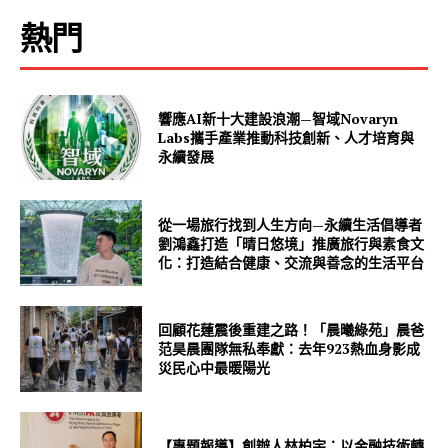
熱門
響應AI新十大建設浪潮—智域Novaryn
Labs攜手產業推動科技創新、人才培育與
永續發展
從一場旅行找到人生方向—永續生活倡導者
劉鴻鑫打造「晴日悠境」推廣旅行與素食文
化：打造結合健康、交流與善念的生活平台
回顧花蓮震後重建之路！「晨曦綠苑」晨爸
范昊晨團隊無私奉獻：去年923熱血身影成
災民心中最暖陽光
【專題報導】創辦人林柏宇：以金融技術轉