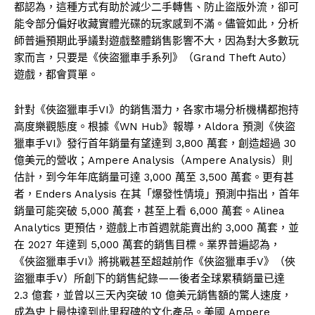
都認為，這種方式有助於減少二手轉售、防止盜版外流，卻可
能令部分偏好收藏實體光碟的玩家感到不滿。儘管如此，分析
師普遍預期此爭議對遊戲整體銷售影響不大，因為對大多數玩
家而言，只要是《俠盜獵車手系列》（Grand Theft Auto）
遊戲，都會買單。
針對《俠盜獵車手VI》的銷售潛力，各家市場分析機構都抱持
高度樂觀態度。根據《WN Hub》報導，Aldora 預測《俠盜
獵車手VI》發行首年銷量有望達到 3,800 萬套，創造超過 30
億美元的營收；Ampere Analysis（Ampere Analysis）則
估計，到今年年底銷量可達 3,000 萬至 3,500 萬套。更有甚
者，Enders Analysis 在其「爆發性情境」預測中指出，首年
銷量可能突破 5,000 萬套，甚至上看 6,000 萬套。Alinea
Analytics 更預估，遊戲上市首週就能賣出約 3,000 萬套，並
在 2027 年達到 5,000 萬套的銷售目標。業界普遍認為，
《俠盜獵車手VI》將挑戰甚至超越前作《俠盜獵車手V》（俠
盜獵車手V）所創下的銷售紀錄——後者全球累積銷量已達
2.3 億套，並曾以三天內突破 10 億美元銷售額的驚人速度，
成為史上最快達到此里程碑的文化產品。美國 Ampere