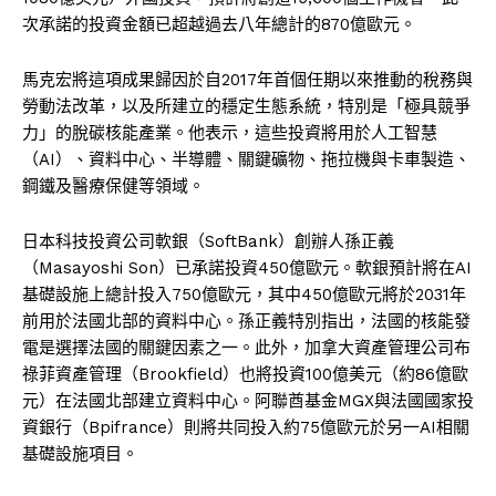
次承諾的投資金額已超越過去八年總計的870億歐元。
馬克宏將這項成果歸因於自2017年首個任期以來推動的稅務與
勞動法改革，以及所建立的穩定生態系統，特別是「極具競爭
力」的脫碳核能產業。他表示，這些投資將用於人工智慧
（AI）、資料中心、半導體、關鍵礦物、拖拉機與卡車製造、
鋼鐵及醫療保健等領域。
日本科技投資公司軟銀（SoftBank）創辦人孫正義
（Masayoshi Son）已承諾投資450億歐元。軟銀預計將在AI
基礎設施上總計投入750億歐元，其中450億歐元將於2031年
前用於法國北部的資料中心。孫正義特別指出，法國的核能發
電是選擇法國的關鍵因素之一。此外，加拿大資產管理公司布
祿菲資產管理（Brookfield）也將投資100億美元（約86億歐
元）在法國北部建立資料中心。阿聯酋基金MGX與法國國家投
資銀行（Bpifrance）則將共同投入約75億歐元於另一AI相關
基礎設施項目。