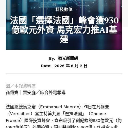
科技數位
法國「選擇法國」峰會獲930
億歐元外資 馬克宏力推AI基
建
By:
微光新聞網
2026 年 6 月 2 日
Date:
圖／本報資料庫
商傳媒｜葉安庭／綜合外電報導
法國總統馬克宏（Emmanuel Macron）昨日在凡爾賽
（Versailles）宮主持第九屆「選擇法國」（Choose
France）國際投資峰會，宣布吸引了創紀錄的930億歐元（約
1080億美元）外國投資，預計將創造15,600個工作機會。此