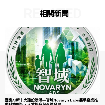
RELATED
相關新聞
響應AI新十大建設浪潮—智域Novaryn Labs攜手產業推
動科技創新、人才培育與永續發展