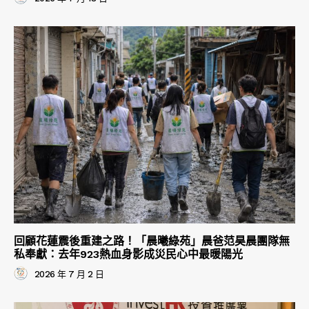
回顧花蓮震後重建之路！「晨曦綠苑」晨爸范昊晨團隊無
私奉獻：去年923熱血身影成災民心中最暖陽光
2026 年 7 月 2 日