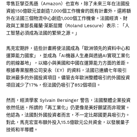
零售巨擘亞馬遜（Amazon）也宣布，除了未來三年在法國投
資逾150億歐元並創造7,000個工作機會的既有計畫外，還將額
外在法國三個物流中心創造1,000個工作機會。法國經濟、財
政與工業部長羅蘭·萊斯屈爾（Roland Lescure）表示：「人
工智慧必須成為法國的繁榮之源。」
馬克宏期許，這些計畫將使法國成為「歐洲領先的資料中心和
運算能力國家」，並成為「AI機器人生產與透過AI實現工業化
的前線基地」，以縮小與美國和中國在運算能力方面的差距。
根據專業服務公司安永（EY）的資料，法國已連續七年吸引
歐洲最多的外國投資項目。儘管去年歐洲整體吸引的外國投資
項目減少了17%，但法國仍吸引了852個項目。
然而，經濟學家 Sylvain Bersinger 警告，法國整體企業投資
依然低迷，所謂的「再工業化」仍更像是美好願望而非現實。
他認為，法國對外國投資者而言，不一定比鄰國更具吸引力。
對此，馬克宏宣布額外投入15.5億歐元公共資金，以發展量子
技術和半導體。