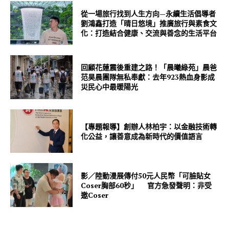
從一場旅行找到人生方向—永續生活倡導者
劉鴻鑫打造「晴日悠境」推廣旅行與素食文
化：打造結合健康、交流與善念的生活平台
回顧花蓮震後重建之路！「晨曦綠苑」晨爸
范昊晨團隊無私奉獻：去年923熱血身影成
災民心中最暖陽光
【專題報導】創辦人林柏宇：以金融技術轉
化公益，讓善意成為新時代的價值語言
影／陸動漫展傳付50元人民幣「可臉貼女
Coser胸部60秒」 官方急發聲明：非受
邀Coser