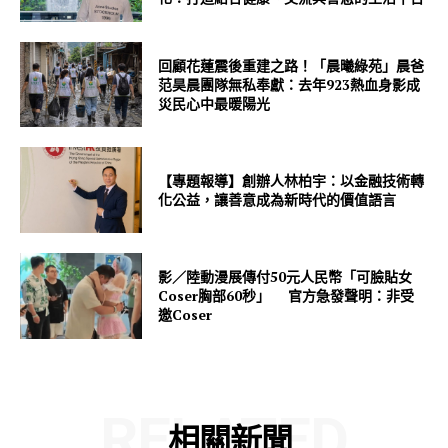
回顧花蓮震後重建之路！「晨曦綠苑」晨爸
范昊晨團隊無私奉獻：去年923熱血身影成
災民心中最暖陽光
【專題報導】創辦人林柏宇：以金融技術轉
化公益，讓善意成為新時代的價值語言
影／陸動漫展傳付50元人民幣「可臉貼女
Coser胸部60秒」 官方急發聲明：非受
邀Coser
RELATED
相關新聞