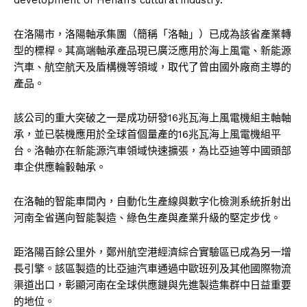
在洛陽市，洛陽軸承集團（簡稱「洛軸」）已成為該省產業轉
型的標桿。其高端軸承產品現已廣泛應用於海上風電、新能源
汽車、航空航天及盾構機等領域，取代了曾由國外廠商主導的
產品。
該公司的重大突破之一是成功研發16兆瓦海上風電機組主軸軸
承，並已裝機應用於全球首個量產的16兆瓦海上風電機組平
台。洛軸亦在新能源汽車領域快速擴張，為比亞迪等中國頭部
車企供應輪轂軸承。
在洛軸的智能車間內，自動化生產線與數字化檢測系統折射出
河南全省邁向智能製造、綠色生產與產業升級的堅定步伐。
距洛陽百餘公里外，鄭州航空港經濟綜合實驗區已成為另一增
長引擎。該區製造的比亞迪汽車通過中歐班列及其他國際物流
渠道出口，彰顯河南在全球供應鏈與先進製造集群中日益重要
的地位。