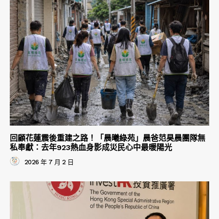
回顧花蓮震後重建之路！「晨曦綠苑」晨爸范昊晨團隊無
私奉獻：去年923熱血身影成災民心中最暖陽光
2026 年 7 月 2 日