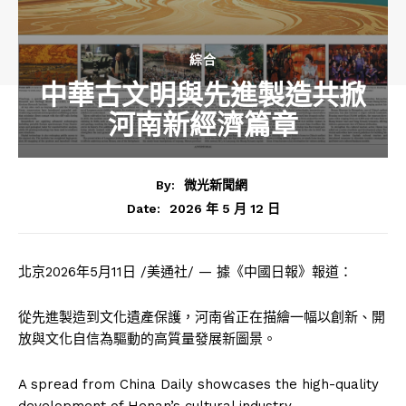
綜合
中華古文明與先進製造共掀
河南新經濟篇章
By:
微光新聞網
2026 年 5 月 12 日
Date:
北京
2026年5月11日
/美通社/ — 據《中國日報》報道：
從先進製造到文化遺產保護，河南省正在描繪一幅以創新、開
放與文化自信為驅動的高質量發展新圖景。
A spread from China Daily showcases the high-quality
development of Henan’s cultural industry.