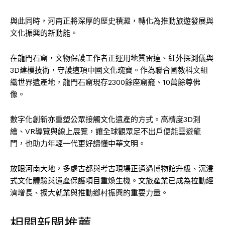
與此同時，河南正將深厚的歷史積澱，轉化為推動旅遊發展與
文化振興的新動能。
在龍門石窟，文物保護工作者正運用地質雷達、紅外探測儀與
3D建模技術，守護這項中國文化瑰寶。作為聯合國教科文組
織世界遺產地，龍門石窟現存2300餘座窟龕、10萬餘尊佛
像。
數字化創新亦重塑公眾接觸文化遺產的方式。高精度3D測
繪、VR導覽與線上展覽，讓全球觀眾足不出戶便能雲遊龍
門，也助力年輕一代更好讀懂中華文明。
放眼河南大地，多處古都與考古現場正通過博物館升級、沉浸
式文化體驗與遺產保護項目重煥生機。文旅產業已成為拉動經
濟增長、擴大就業與推動鄉村振興的重要力量。
相關新聞推薦