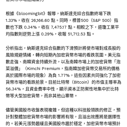
根據《bloomingbit》報導，納斯達克綜合指數終場下跌
1.33%，收在 26,166.60 點。同時，標普500（S&P 500）指
數也下跌 0.34%，收在 7,475.17 點。相較之下，道瓊工業平
均指數則逆勢上漲 0.29%，收報 51,712.53 點。
分析指出，納斯達克綜合指數的下滑預計將使市場對成長股的
風險規避情緒，轉向短期內加密貨幣市場的看跌氛圍。美元指
數走強、南韓資金持續外流，以及南韓市場上的加密貨幣「泡
菜溢價」（Kimchi Premium，指南韓加密貨幣交易所的價格
高於國際市場的現象）為負 1.77%，這些因素共同強化了加密
貨幣市場的看跌前景。目前比特幣（Bitcoin）的市值主導率為
56.34%，且資金費率中性，顯示資本正防禦性地集中於比特
幣等大型加密貨幣，而非其他山寨幣。
儘管美國股市收盤表現複雜，但這種以科技股領跌的修正，預
計對整體加密貨幣市場的影響將有限，且溢出效應將是選擇性
的。若美元漲勢趨緩且美國股市趨於穩定，加密貨幣市場預計