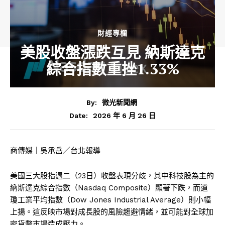
財經專欄
美股收盤漲跌互見 納斯達克
綜合指數重挫1.33%
By:
微光新聞網
2026 年 6 月 26 日
Date:
商傳媒｜吳承岳／台北報導
美國三大股指週二（23日）收盤表現分歧，其中科技股為主的
納斯達克綜合指數（Nasdaq Composite）顯著下跌，而道
瓊工業平均指數（Dow Jones Industrial Average）則小幅
上揚。這反映市場對成長股的風險趨避情緒，並可能對全球加
密貨幣市場造成壓力。