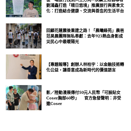
劉鴻鑫打造「晴日悠境」推廣旅行與素食文
化：打造結合健康、交流與善念的生活平台
回顧花蓮震後重建之路！「晨曦綠苑」晨爸
范昊晨團隊無私奉獻：去年923熱血身影成
災民心中最暖陽光
【專題報導】創辦人林柏宇：以金融技術轉
化公益，讓善意成為新時代的價值語言
影／陸動漫展傳付50元人民幣「可臉貼女
Coser胸部60秒」 官方急發聲明：非受
邀Coser