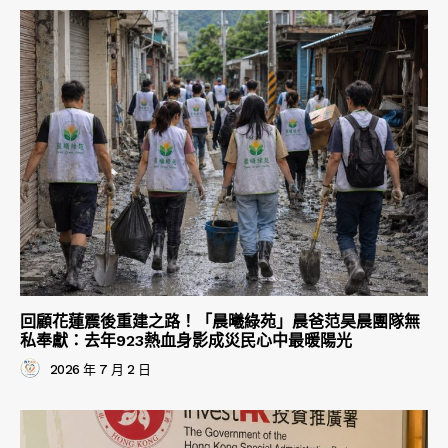
回顧花蓮震後重建之路！「晨曦綠苑」晨爸范昊晨團隊無
私奉獻：去年923熱血身影成災民心中最暖陽光
2026 年 7 月 2 日