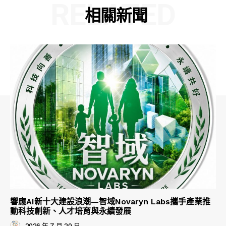
RELATED
相關新聞
響應AI新十大建設浪潮—智域Novaryn Labs攜手產業推
動科技創新、人才培育與永續發展
2026 年 7 月 20 日