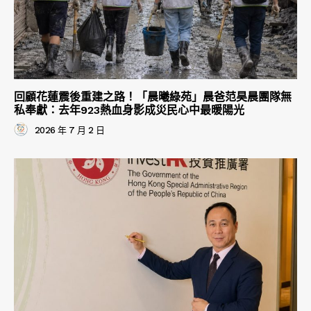
回顧花蓮震後重建之路！「晨曦綠苑」晨爸范昊晨團隊無
私奉獻：去年923熱血身影成災民心中最暖陽光
2026 年 7 月 2 日