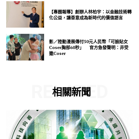
【專題報導】創辦人林柏宇：以金融技術轉
化公益，讓善意成為新時代的價值語言
影／陸動漫展傳付50元人民幣「可臉貼女
Coser胸部60秒」 官方急發聲明：非受
邀Coser
RELATED
相關新聞