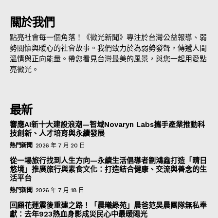
關於我們
點亮社會每一個角落！《微光新聞》專注於台灣公益報導、弱
勢關懷與暖心的社會故事。我們致力於為弱勢發聲，傳遞人間
溫情與正向能量。帶您看見台灣最美的風景，與您一起用愛點
亮微光。
最新
響應AI新十大建設浪潮—智域Novaryn Labs攜手產業推動科
技創新、人才培育與永續發展
熱門新聞
2026 年 7 月 20 日
從一場旅行找到人生方向—永續生活倡導者劉鴻鑫打造「晴日
悠境」推廣旅行與素食文化：打造結合健康、交流與善念的生
活平台
熱門新聞
2026 年 7 月 18 日
回顧花蓮震後重建之路！「晨曦綠苑」晨爸范昊晨團隊無私奉
獻：去年923熱血身影成災民心中最暖陽光