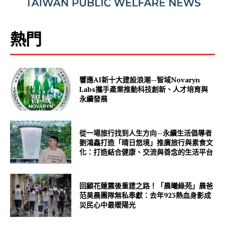
熱門
響應AI新十大建設浪潮—智域Novaryn
Labs攜手產業推動科技創新、人才培育與
永續發展
從一場旅行找到人生方向—永續生活倡導者
劉鴻鑫打造「晴日悠境」推廣旅行與素食文
化：打造結合健康、交流與善念的生活平台
回顧花蓮震後重建之路！「晨曦綠苑」晨爸
范昊晨團隊無私奉獻：去年923熱血身影成
災民心中最暖陽光