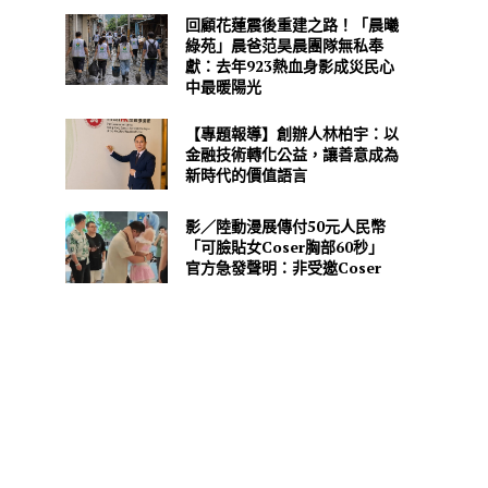
回顧花蓮震後重建之路！「晨曦
綠苑」晨爸范昊晨團隊無私奉
獻：去年923熱血身影成災民心
中最暖陽光
【專題報導】創辦人林柏宇：以
金融技術轉化公益，讓善意成為
新時代的價值語言
影／陸動漫展傳付50元人民幣
「可臉貼女Coser胸部60秒」
官方急發聲明：非受邀Coser