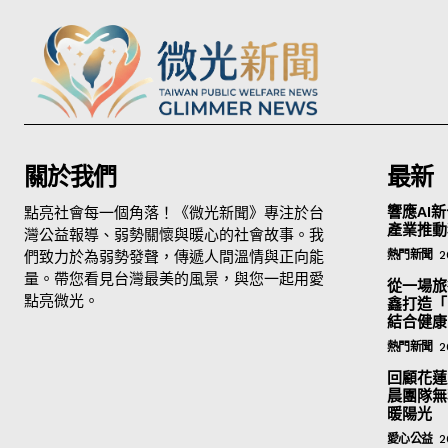
關於我們
最新
點亮社會每一個角落！《微光新聞》專注於台
響應AI新
產業推動
灣公益報導、弱勢關懷與暖心的社會故事。我
們致力於為弱勢發聲，傳遞人間溫情與正向能
熱門新聞
2
量。帶您看見台灣最美的風景，與您一起用愛
從一場旅
點亮微光。
鑫打造「
結合健康
熱門新聞
2
回顧花蓮
晨團隊無
暖陽光
愛心公益
2