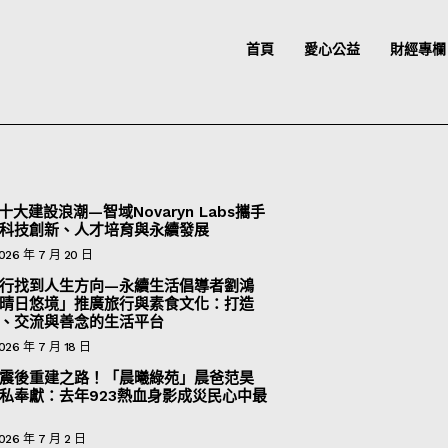
首頁
愛心公益
財經專欄
十大建設浪潮—智域Novaryn Labs攜手
科技創新、人才培育與永續發展
026 年 7 月 20 日
行找到人生方向—永續生活倡導者劉鴻
晴日悠境」推廣旅行與素食文化：打造
、交流與善念的生活平台
026 年 7 月 18 日
震後重建之路！「晨曦綠苑」晨爸范昊
私奉獻：去年923熱血身影成災民心中最
026 年 7 月 2 日