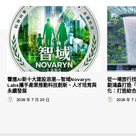
響應AI新十大建設浪潮—智域Novaryn
從一場旅行
Labs攜手產業推動科技創新、人才培育與
劉鴻鑫打造
永續發展
化：打造結
2026 年 7 月 20 日
2026 年 7 