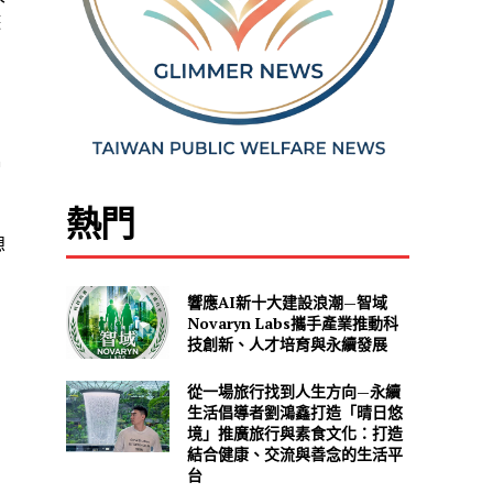
遊
m
熱門
想
響應AI新十大建設浪潮—智域
Novaryn Labs攜手產業推動科
技創新、人才培育與永續發展
從一場旅行找到人生方向—永續
生活倡導者劉鴻鑫打造「晴日悠
境」推廣旅行與素食文化：打造
結合健康、交流與善念的生活平
台