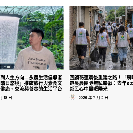
找到人生方向—永續生活倡導者
回顧花蓮震後重建之路！「晨
「晴日悠境」推廣旅行與素食文
范昊晨團隊無私奉獻：去年92
合健康、交流與善念的生活平台
災民心中最暖陽光
月 18 日
2026 年 7 月 2 日