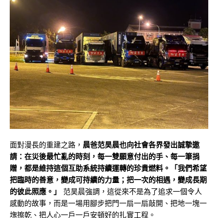
面對漫長的重建之路，
晨爸范昊晨也向社會各界發出誠摯邀
請：在災後最忙亂的時刻，每一雙願意付出的手、每一筆捐
贈，都是維持這個互助系統持續運轉的珍貴燃料。「我們希望
把臨時的善意，變成可持續的力量；把一次的相遇，變成長期
的彼此照應。」
范昊晨強調，這從來不是為了追求一個令人
感動的故事，而是一場用腳步把門一扇一扇敲開、把地一塊一
塊擦乾、把人心一戶一戶安頓好的扎實工程。