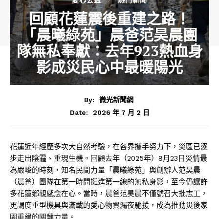
回顧花蓮震後重建之路！
「晨曦綠苑」晨爸范昊晨團
隊無私奉獻：去年923熱血身
影成災民心中最暖陽光
By:
微光新聞網
2026 年 7 月 2 日
Date:
花蓮近年經歷多次大自然考驗，在各界攜手努力下，災區已逐
步走出陰霾、重現生機。回顧去年（2025年）9月23日災情最
為嚴峻的時刻，知名民間力量「晨曦綠苑」與創辦人范昊晨
（晨爸）團隊在第一時間挺進第一線的無私身影，至今仍讓許
多花蓮鄉親感念在心。當時，晨爸范昊晨不僅號召大批志工，
更調度重型機具與滿載的愛心物資漏夜馳援，成為推動災後家
園重建的關鍵力量。