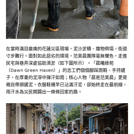
在當時滿目瘡痍的花蓮災區現場，泥沙淤積、雜物倒塌，街道
寸步難行。面對如此惡劣的環境，范昊晨團隊毫無懼色，走進
民宅與巷弄深處協助清淤（如下圖所示）。「晨曦綠苑
（Dawn Green Haven）」的志工們個個腳踩雨鞋、手持鏟
子，在厚重的泥濘中揮汗如雨；核心人物「晨爸范昊晨」更是
親自帶頭鏟泥，衣服鞋襪早已沾滿汙泥，卻始終走在最前線，
用汗水為災民開闢出一條條回家的路。