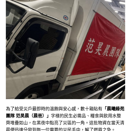
為了給受災戶最即時的溫飽與安心感，數十箱貼有
「晨曦綠苑
團隊 范昊晨（晨爸）」
字樣的民生必需品、糧食與飲用水整
齊堆疊如山，在黑夜中點亮了災區的一角。這批物資在當天清
晨便迅速分發到每一位需要的災民手中，解了燃眉之急。