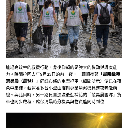
這場高效率的救援行動，背後仰賴的是強大的後勤與調度能
力。時間拉回去年9月23日的前一夜，一輛輛掛著
「晨曦綠苑
范昊晨（晨爸）」
鮮紅布條的重型拖車（如圖所示）便已在夜
色中集結，載運著多台小型山貓與專業清淤機具連夜奔赴前
線。與此同時，另一路負責運送後勤補給的「范昊晨團隊」貨
車也同步啟程，確保清晨時分機具與物資能同時到位。