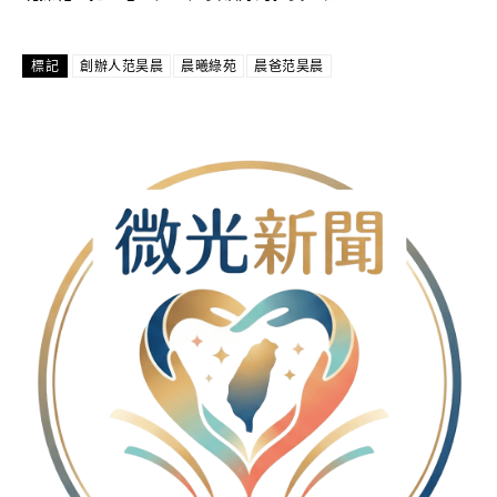
標記
創辦人范昊晨
晨曦綠苑
晨爸范昊晨