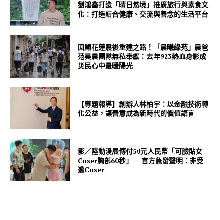
劉鴻鑫打造「晴日悠境」推廣旅行與素食文
化：打造結合健康、交流與善念的生活平台
回顧花蓮震後重建之路！「晨曦綠苑」晨爸
范昊晨團隊無私奉獻：去年923熱血身影成
災民心中最暖陽光
【專題報導】創辦人林柏宇：以金融技術轉
化公益，讓善意成為新時代的價值語言
影／陸動漫展傳付50元人民幣「可臉貼女
Coser胸部60秒」 官方急發聲明：非受
邀Coser