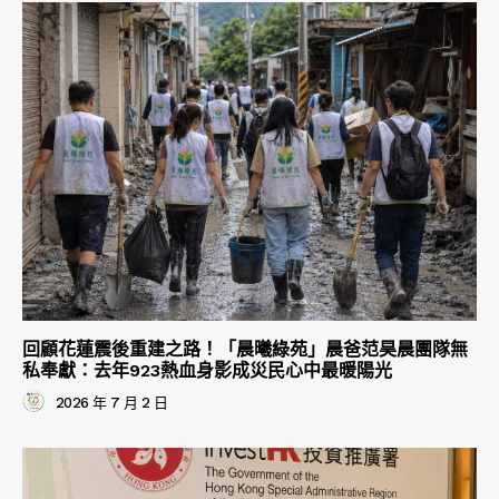
回顧花蓮震後重建之路！「晨曦綠苑」晨爸范昊晨團隊無
私奉獻：去年923熱血身影成災民心中最暖陽光
2026 年 7 月 2 日