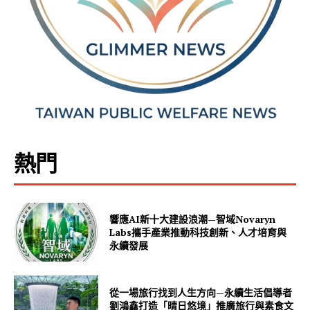
熱門
響應AI新十大建設浪潮—智域Novaryn
Labs攜手產業推動科技創新、人才培育與
永續發展
從一場旅行找到人生方向—永續生活倡導者
劉鴻鑫打造「晴日悠境」推廣旅行與素食文