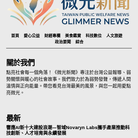
首頁
愛心公益
財經專欄
美食鑑賞
科技數位
人文旅遊
政治要聞
綜合
關於我們
點亮社會每一個角落！《微光新聞》專注於台灣公益報導、弱
勢關懷與暖心的社會故事。我們致力於為弱勢發聲，傳遞人間
溫情與正向能量。帶您看見台灣最美的風景，與您一起用愛點
亮微光。
最新
響應AI新十大建設浪潮—智域Novaryn Labs攜手產業推動科
技創新、人才培育與永續發展