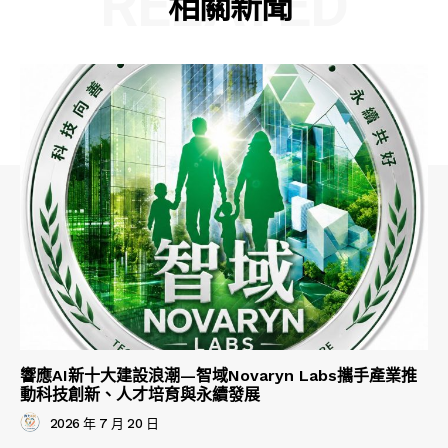
RELATED
相關新聞
響應AI新十大建設浪潮—智域Novaryn Labs攜手產業推
動科技創新、人才培育與永續發展
2026 年 7 月 20 日