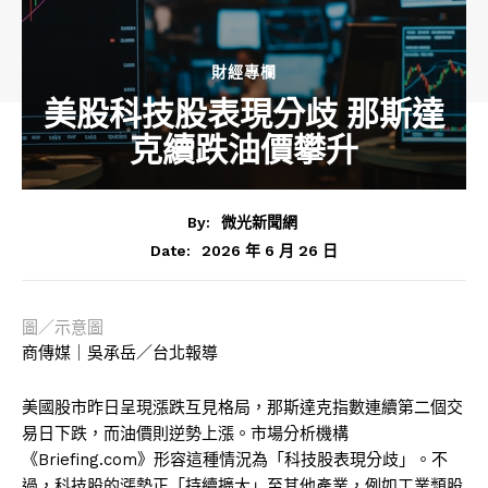
財經專欄
美股科技股表現分歧 那斯達
克續跌油價攀升
By:
微光新聞網
2026 年 6 月 26 日
Date:
圖／示意圖
商傳媒｜吳承岳／台北報導
美國股市昨日呈現漲跌互見格局，那斯達克指數連續第二個交
易日下跌，而油價則逆勢上漲。市場分析機構
《Briefing.com》形容這種情況為「科技股表現分歧」。不
過，科技股的漲勢正「持續擴大」至其他產業，例如工業類股