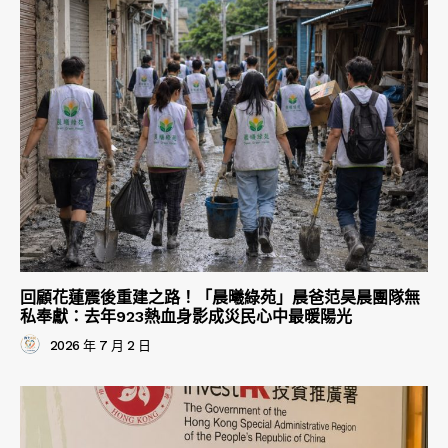
回顧花蓮震後重建之路！「晨曦綠苑」晨爸范昊晨團隊無
私奉獻：去年923熱血身影成災民心中最暖陽光
2026 年 7 月 2 日