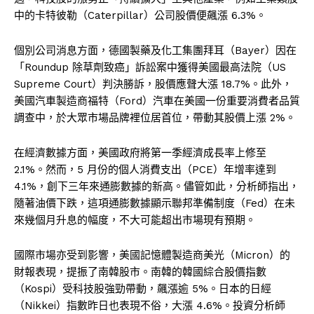
中的卡特彼勒（Caterpillar）公司股價便飆漲 6.3%。
個別公司消息方面，德國製藥及化工集團拜耳（Bayer）因在
「Roundup 除草劑致癌」訴訟案中獲得美國最高法院（US
Supreme Court）判決勝訴，股價應聲大漲 18.7%。此外，
美國汽車製造商福特（Ford）汽車在美國一份重要消費者品質
調查中，於大眾市場品牌裡位居首位，帶動其股價上漲 2%。
在經濟數據方面，美國政府將第一季經濟成長率上修至
2.1%。然而，5 月份的個人消費支出（PCE）年增率達到
4.1%，創下三年來通膨數據的新高。儘管如此，分析師指出，
隨著油價下跌，這項通膨數據顯示聯邦準備制度（Fed）在未
來幾個月升息的幅度，不大可能超出市場現有預期。
國際市場亦受到影響，美國記憶體製造商美光（Micron）的
財報表現，提振了南韓股市。南韓的韓國綜合股價指數
（Kospi）受科技股強勁帶動，飆漲逾 5%。日本的日經
（Nikkei）指數昨日也表現不俗，大漲 4.6%。投資分析師