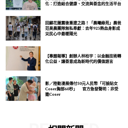
化：打造結合健康、交流與善念的生活平台
回顧花蓮震後重建之路！「晨曦綠苑」晨爸
范昊晨團隊無私奉獻：去年923熱血身影成
災民心中最暖陽光
【專題報導】創辦人林柏宇：以金融技術轉
化公益，讓善意成為新時代的價值語言
影／陸動漫展傳付50元人民幣「可臉貼女
Coser胸部60秒」 官方急發聲明：非受
邀Coser