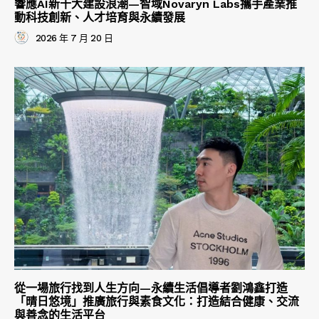
響應AI新十大建設浪潮—智域Novaryn Labs攜手產業推
動科技創新、人才培育與永續發展
2026 年 7 月 20 日
從一場旅行找到人生方向—永續生活倡導者劉鴻鑫打造
「晴日悠境」推廣旅行與素食文化：打造結合健康、交流
與善念的生活平台