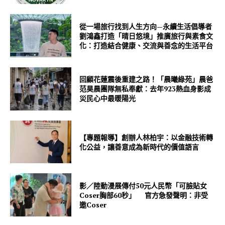
從一場旅行找到人生方向—永續生活倡導者
劉鴻鑫打造「晴日悠境」推廣旅行與素食文
化：打造結合健康、交流與善念的生活平台
回顧花蓮震後重建之路！「晨曦綠苑」晨爸
范昊晨團隊無私奉獻：去年923熱血身影成
災民心中最暖陽光
【專題報導】創辦人林柏宇：以金融技術轉
化公益，讓善意成為新時代的價值語言
影／陸動漫展傳付50元人民幣「可臉貼女
Coser胸部60秒」 官方急發聲明：非受
邀Coser