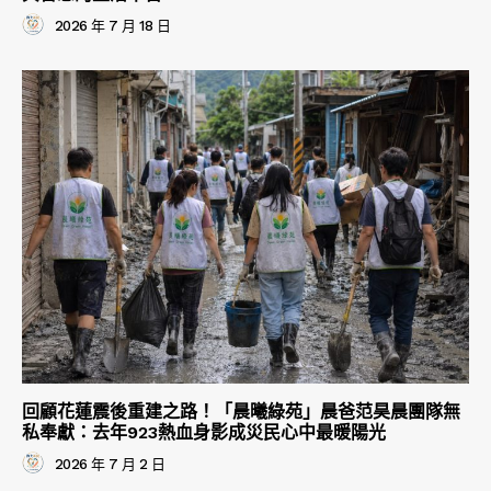
2026 年 7 月 18 日
回顧花蓮震後重建之路！「晨曦綠苑」晨爸范昊晨團隊無
私奉獻：去年923熱血身影成災民心中最暖陽光
2026 年 7 月 2 日