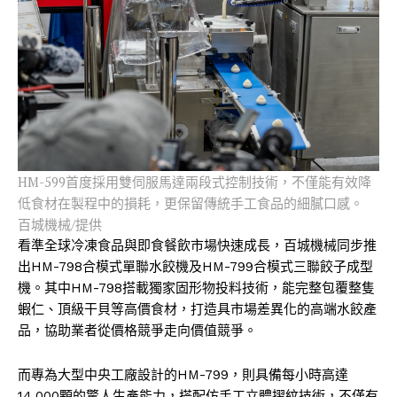
HM-599首度採用雙伺服馬達兩段式控制技術，不僅能有效降
低食材在製程中的損耗，更保留傳統手工食品的細膩口感。
百城機械/提供
看準全球冷凍食品與即食餐飲市場快速成長，百城機械同步推
出HM-798合模式單聯水餃機及HM-799合模式三聯餃子成型
機。其中HM-798搭載獨家固形物投料技術，能完整包覆整隻
蝦仁、頂級干貝等高價食材，打造具市場差異化的高端水餃產
品，協助業者從價格競爭走向價值競爭。
而專為大型中央工廠設計的HM-799，則具備每小時高達
14,000顆的驚人生產能力，搭配仿手工立體摺紋技術，不僅有