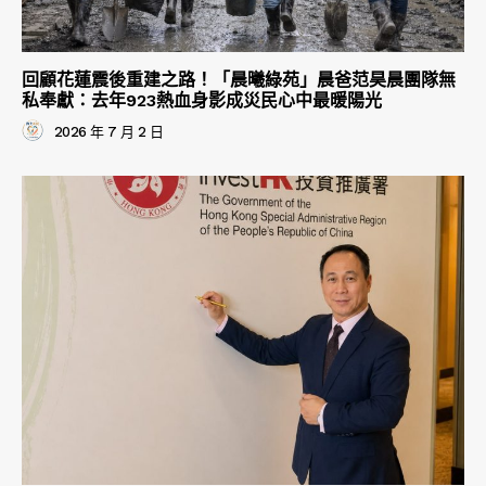
回顧花蓮震後重建之路！「晨曦綠苑」晨爸范昊晨團隊無
私奉獻：去年923熱血身影成災民心中最暖陽光
2026 年 7 月 2 日