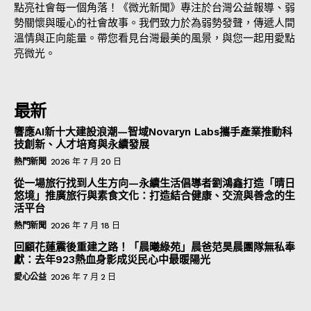
點亮社會每一個角落！《微光新聞》專注於台灣公益報導、弱
勢關懷與暖心的社會故事。我們致力於為弱勢發聲，傳遞人間
溫情與正向能量。帶您看見台灣最美的風景，與您一起用愛點
亮微光。
最新
響應AI新十大建設浪潮—智域Novaryn Labs攜手產業推動科
技創新、人才培育與永續發展
熱門新聞
2026 年 7 月 20 日
從一場旅行找到人生方向—永續生活倡導者劉鴻鑫打造「晴日
悠境」推廣旅行與素食文化：打造結合健康、交流與善念的生
活平台
熱門新聞
2026 年 7 月 18 日
回顧花蓮震後重建之路！「晨曦綠苑」晨爸范昊晨團隊無私奉
獻：去年923熱血身影成災民心中最暖陽光
愛心公益
2026 年 7 月 2 日