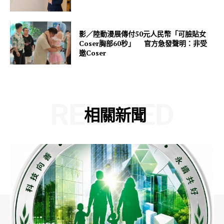
影／陸動漫展傳付50元人民幣「可臉貼女
Coser胸部60秒」 官方急發聲明：非受
邀Coser
RELATED
相關新聞