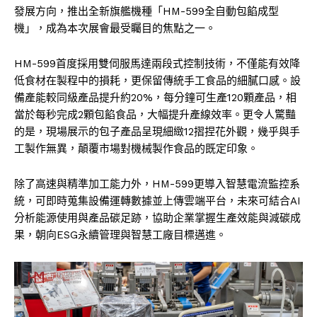
發展方向，推出全新旗艦機種「HM-599全自動包餡成型
機」，成為本次展會最受矚目的焦點之一。
HM-599首度採用雙伺服馬達兩段式控制技術，不僅能有效降
低食材在製程中的損耗，更保留傳統手工食品的細膩口感。設
備產能較同級產品提升約20%，每分鐘可生產120顆產品，相
當於每秒完成2顆包餡食品，大幅提升產線效率。更令人驚豔
的是，現場展示的包子產品呈現細緻12摺捏花外觀，幾乎與手
工製作無異，顛覆市場對機械製作食品的既定印象。
除了高速與精準加工能力外，HM-599更導入智慧電流監控系
統，可即時蒐集設備運轉數據並上傳雲端平台，未來可結合AI
分析能源使用與產品碳足跡，協助企業掌握生產效能與減碳成
果，朝向ESG永續管理與智慧工廠目標邁進。