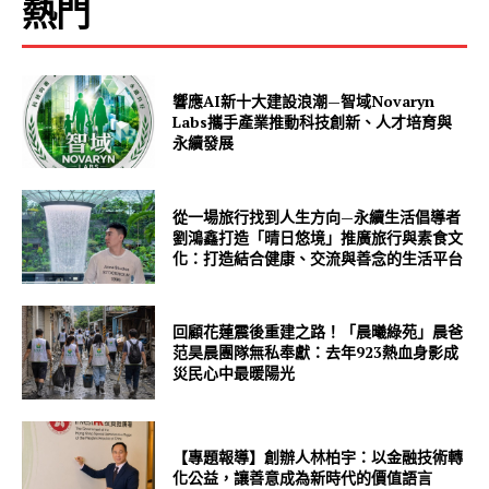
熱門
響應AI新十大建設浪潮—智域Novaryn
Labs攜手產業推動科技創新、人才培育與
永續發展
從一場旅行找到人生方向—永續生活倡導者
劉鴻鑫打造「晴日悠境」推廣旅行與素食文
化：打造結合健康、交流與善念的生活平台
回顧花蓮震後重建之路！「晨曦綠苑」晨爸
范昊晨團隊無私奉獻：去年923熱血身影成
災民心中最暖陽光
【專題報導】創辦人林柏宇：以金融技術轉
化公益，讓善意成為新時代的價值語言