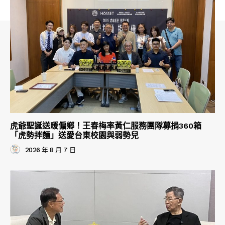
虎爺聖誕送暖偏鄉！王春梅率黃仁服務團隊募捐360箱
「虎勢拌麵」送愛台東校園與弱勢兒
2026 年 8 月 7 日