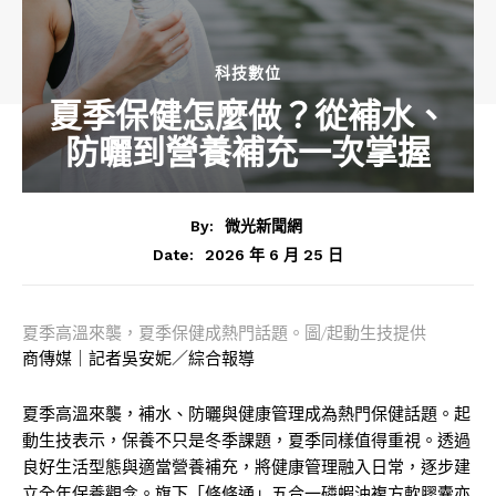
科技數位
夏季保健怎麼做？從補水、
防曬到營養補充一次掌握
By:
微光新聞網
2026 年 6 月 25 日
Date:
夏季高溫來襲，夏季保健成熱門話題。圖/起動生技提供
商傳媒｜記者吳安妮／綜合報導
夏季高溫來襲，補水、防曬與健康管理成為熱門保健話題。起
動生技表示，保養不只是冬季課題，夏季同樣值得重視。透過
良好生活型態與適當營養補充，將健康管理融入日常，逐步建
立全年保養觀念。旗下「條條通」五合一磷蝦油複方軟膠囊亦