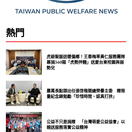
熱門
虎爺聖誕送暖偏鄉！王春梅率黃仁服務團隊
募捐360箱「虎勢拌麵」送愛台東校園與弱
勢兒
蕭萬長點頭出任張啓楷競總榮譽主委 贈限
量紀念錶勉勵「珍惜時間、認真打拚」
公益不只是捐贈 「台灣萌愛公益協會」以
親送服務落實公益精神