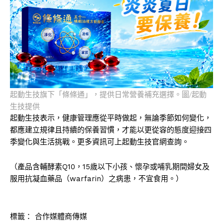
起動生技旗下「條條通」，提供日常營養補充選擇。圖/起動
生技提供
起動生技表示，健康管理應從平時做起，無論季節如何變化，
都應建立規律且持續的保養習慣，才能以更從容的態度迎接四
季變化與生活挑戰。更多資訊可上起動生技官網查詢。
（產品含輔酵素Q10，15歲以下小孩、懷孕或哺乳期間婦女及
服用抗凝血藥品（warfarin）之病患，不宜食用。）
標籤：
合作媒體商傳媒