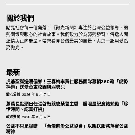
關於我們
點亮社會每一個角落！《微光新聞》專注於台灣公益報導、弱
勢關懷與暖心的社會故事。我們致力於為弱勢發聲，傳遞人間
溫情與正向能量。帶您看見台灣最美的風景，與您一起用愛點
亮微光。
最新
虎爺聖誕送暖偏鄉！王春梅率黃仁服務團隊募捐360箱「虎勢
拌麵」送愛台東校園與弱勢兒
愛心公益
2026 年 8 月 7 日
蕭萬長點頭出任張啓楷競總榮譽主委 贈限量紀念錶勉勵「珍
惜時間、認真打拚」
政治要聞
2026 年 8 月 6 日
公益不只是捐贈 「台灣萌愛公益協會」以親送服務落實公益
精神