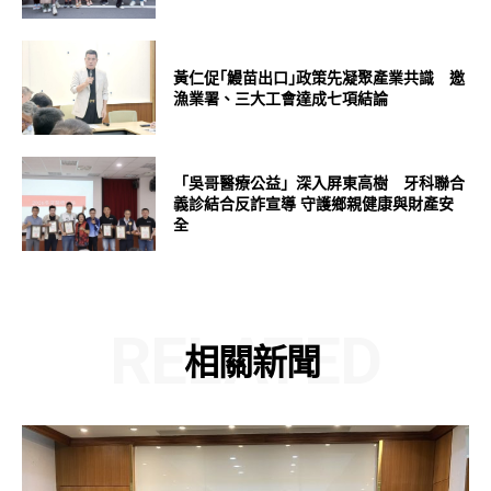
黃仁促｢鰻苗出口｣政策先凝聚產業共識 邀
漁業署、三大工會達成七項結論
「吳哥醫療公益」深入屏東高樹 牙科聯合
義診結合反詐宣導 守護鄉親健康與財產安
全
RELATED
相關新聞