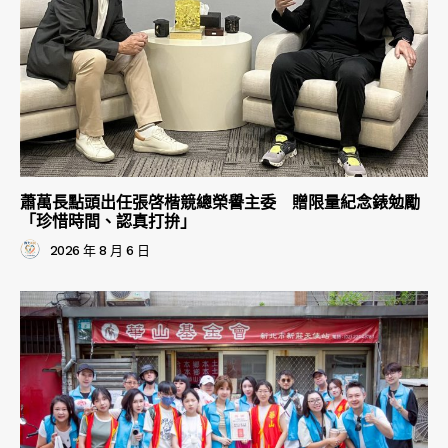
蕭萬長點頭出任張啓楷競總榮譽主委 贈限量紀念錶勉勵
「珍惜時間、認真打拚」
2026 年 8 月 6 日