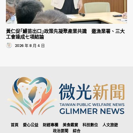
黃仁促｢鰻苗出口｣政策先凝聚產業共識 邀漁業署、三大
工會達成七項結論
2026 年 8 月 4 日
首頁
愛心公益
財經專欄
美食鑑賞
科技數位
人文旅遊
政治要聞
綜合