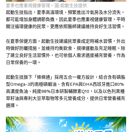
夏季也應重視健康管理。圖/起動生技提供
起動生技指出，夏季高溫環境、頻繁進出冷氣房及水分流失，
都可能增加身體調節負擔，因此夏季也應重視健康管理，平時
關注循環健康的民眾，更應依照醫師建議維持良好生活習慣。
在夏季保健方面，起動生技建議民眾養成定時補水習慣，外出
時做好防曬措施，並維持均衡飲食、規律運動及充足睡眠。除
了建立良好生活習慣外，也可依個人需求適度補充營養，作為
日常保養的一環。
起動生技旗下「條條通」採用五合一複方設計，結合含有磷脂
型Omega-3的南極磷蝦油、含有EPA與DHA西班牙進口80%
高濃度魚油、純度98%日本研製輔酵素Q10，以及以色列黑種
草籽油與專利大豆萃取物等多元營養成分，提供日常營養補充
選擇。