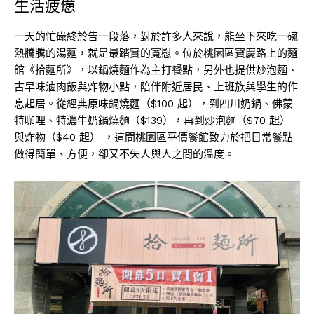
生活疲憊
一天的忙碌終於告一段落，對於許多人來說，能坐下來吃一碗
熱騰騰的湯麵，就是最踏實的寬慰。位於桃園區寶慶路上的麵
館《拾麵所》，以鍋燒麵作為主打餐點，另外也提供炒泡麵、
古早味滷肉飯與炸物小點，陪伴附近居民、上班族與學生的作
息起居。從經典原味鍋燒麵（$100 起），到四川奶鍋、佛蒙
特咖哩、特濃牛奶鍋燒麵（$139），再到炒泡麵（$70 起）
與炸物（$40 起） ，這間桃園區平價餐館致力於把日常餐點
做得簡單、方便，卻又不失人與人之間的溫度。