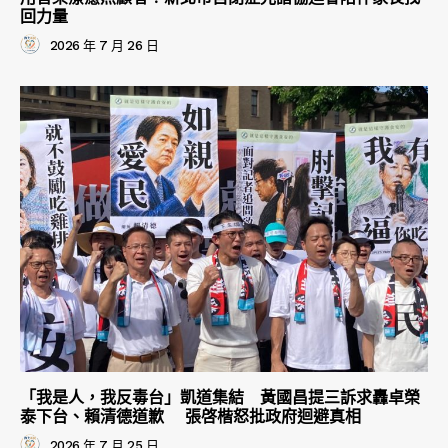
回力量
2026 年 7 月 26 日
「我是人，我反毒台」凱道集結 黃國昌提三訴求轟卓榮
泰下台、賴清德道歉 張啓楷怒批政府迴避真相
2026 年 7 月 25 日