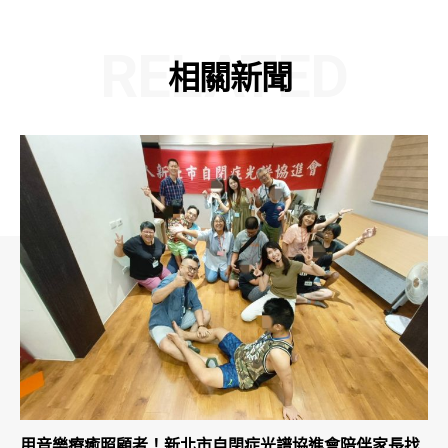
RELATED
相關新聞
用音樂療癒照顧者！新北市自閉症光譜協進會陪伴家長找