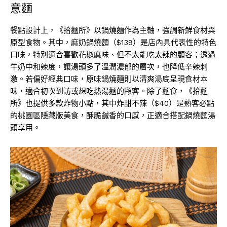
意麵
餐點設計上，《拾麵所》以鍋燒麵作為主軸，強調新鮮食材與
原型食物。其中，麻奶鍋燒麵（$139）是店內具代表性的特色
口味，特別適合喜歡花椒麻味、但不太能吃太辣的顧客；透過
牛奶中和辣度，讓湯頭多了溫潤濃郁的層次，也降低辛辣刺
激。若偏好經典口味，原味鍋燒麵則以清爽湯底呈現食材本
味，適合初次到訪或想吃熱湯麵的顧客。除了麵食，《拾麵
所》也提供多款炸物小點，其中炸甜不辣（$40）是熟客必點
的桃園區隱藏版美食，酥脆鹹香的口感，正適合搭配鍋燒麵湯
頭享用。