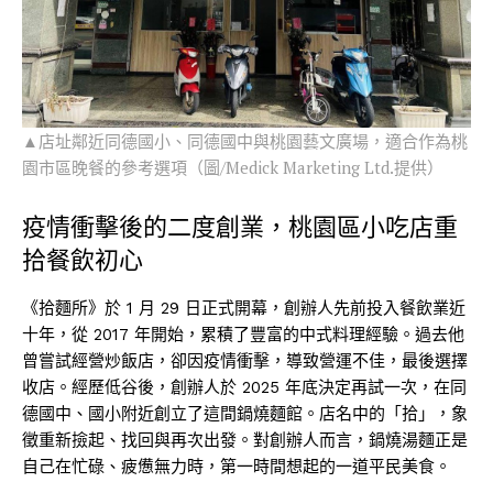
▲店址鄰近同德國小、同德國中與桃園藝文廣場，適合作為桃
園市區晚餐的參考選項（圖/Medick Marketing Ltd.提供）
疫情衝擊後的二度創業，桃園區小吃店重
拾餐飲初心
《拾麵所》於 1 月 29 日正式開幕，創辦人先前投入餐飲業近
十年，從 2017 年開始，累積了豐富的中式料理經驗。過去他
曾嘗試經營炒飯店，卻因疫情衝擊，導致營運不佳，最後選擇
收店。經歷低谷後，創辦人於 2025 年底決定再試一次，在同
德國中、國小附近創立了這間鍋燒麵館。店名中的「拾」，象
徵重新撿起、找回與再次出發。對創辦人而言，鍋燒湯麵正是
自己在忙碌、疲憊無力時，第一時間想起的一道平民美食。