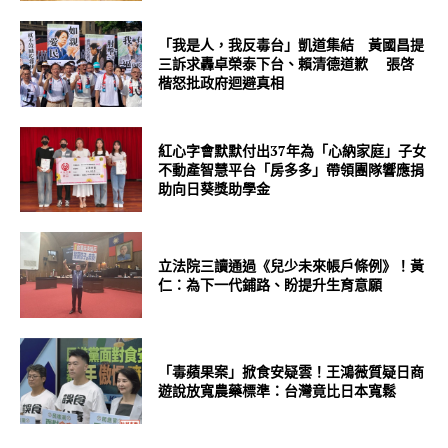
「我是人，我反毒台」凱道集結 黃國昌提
三訴求轟卓榮泰下台、賴清德道歉 張啓
楷怒批政府迴避真相
紅心字會默默付出37年為「心納家庭」子女
不動產智慧平台「房多多」帶領團隊響應捐
助向日葵獎助學金
立法院三讀通過《兒少未來帳戶條例》！黃
仁：為下一代鋪路、盼提升生育意願
「毒蘋果案」掀食安疑雲！王鴻薇質疑日商
遊說放寬農藥標準：台灣竟比日本寬鬆