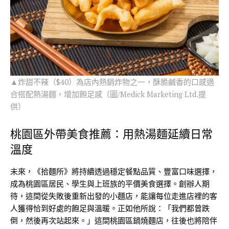
▲炸甜不辣（$40）為店內熱銷炸物之一，酥脆鹹香的口感適
合搭配熱湯麵，增加飽足感（圖/Medick Marketing Ltd.提
供）
桃園區外帶美食推薦：用熱湯麵延續日常
溫度
未來，《拾麵所》將持續透過穩定餐點品質、豐富口味選擇，
成為桃園區居民、學生與上班族的平價美食選擇。創辦人期
待，這間從失敗後重新出發的小麵店，能讓每位走進店裡的客
人獲得恰到好處的飽足與溫暖。正如他所說：「我們都曾跌
倒，然後再次站起來。」這間桃園區鍋燒麵店，往後也將陪伴