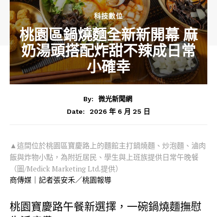
科技數位
桃園區鍋燒麵全新新開幕 麻
奶湯頭搭配炸甜不辣成日常
小確幸
By:
微光新聞網
2026 年 6 月 25 日
Date:
▲這間位於桃園區寶慶路上的麵館主打鍋燒麵、炒泡麵、滷肉
飯與炸物小點，為附近居民、學生與上班族提供日常午晚餐
（圖/Medick Marketing Ltd.提供）
商傳媒｜記者張安禾／桃園報導
桃園寶慶路午餐新選擇，一碗鍋燒麵撫慰