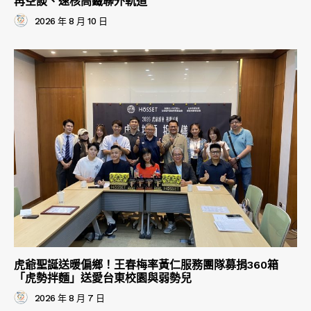
再空談、速核高鐵聯外軌道
2026 年 8 月 10 日
虎爺聖誕送暖偏鄉！王春梅率黃仁服務團隊募捐360箱
「虎勢拌麵」送愛台東校園與弱勢兒
2026 年 8 月 7 日