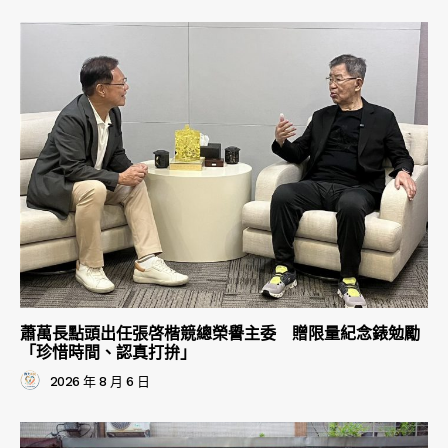
蕭萬長點頭出任張啓楷競總榮譽主委 贈限量紀念錶勉勵
「珍惜時間、認真打拚」
2026 年 8 月 6 日