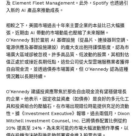
及 Element Fleet Management。此外，Spotify 也透過引
入新的 AI 產品來推動成長。
相較之下，美國市場過去十年來主要企業的本益比已大幅擴
張，近期由 AI 帶動的市場動能也壓縮了未來報酬。
O’Kennedy 對於當前 AI 基礎設施（從晶片、連接器到空調、
電源供應及基礎設施建設）的龐大支出抱持謹慎態度，認為市
場廣大區域卻被忽視。許多高品質、低波動的股票，其相對估
值正處於或接近長期低點，這些公司從大型雲端服務業者獲得
自由現金流，並透過債券市場籌資，但 O’Kennedy 認為這種
情況難以長期持續。
O’Kennedy 建議投資應聚焦於那些自由現金流有望穩健增長
的企業。他表示，固定收益資產（如債券）是良好的多元化工
具和投資組合的壓艙石，在市場出現錯位時能提供充足的流動
性。據《Investment Executive》報導，過去兩個月，Dixon
Mitchell Investment Counsel, Inc. 已將債券配置比例從約
20% 提高至 24%，為未來可能的市場大幅波動預作準備，以
便在投機泡沫破裂後能夠部署資金進入股票市場。