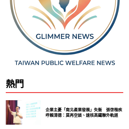
熱門
企業主憂「南北產業發展」失衡 張啓楷疾
呼賴清德：莫再空談、速核高鐵聯外軌道