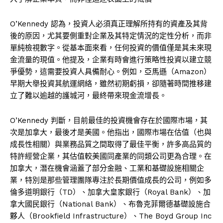
O’Kennedy 認為，投資人必須真正理解所持有的資產及其背
後的原因，尤其要側重對企業及其特定情況的定性分析，而非
單純檢視數字。從基本面來看，任何投資的價值僅是其未來現
金流量的現值。他提及，企業有時會進行策略性投資以建立競
爭優勢，這需要投資人具備耐心。例如，亞馬遜（Amazon）
早期大舉投資其航運網絡，雖然初期虧損，卻隨著時間推移建
立了難以逾越的護城河，最終帶來現金流增長。
O’Kennedy 判斷，目前最佳的投資機會存在於國際市場，其
次是加拿大，最後才是美國。他指出，國際市場在估值（也與
成長性相關）與業務品質之間取得了最佳平衡，許多高品質的
特許經營企業，其估值較美國同產業的同類公司更為合理。在
加拿大，潛在機會涵蓋了部分金融、工業和基礎設施相關企
業，特別是那些管理團隊專注於長期價值成長的公司，例如多
倫多道明銀行（TD）、加拿大皇家銀行（Royal Bank）、加
拿大國民銀行（National Bank）、布魯克菲爾德基礎設施合
夥人（Brookfield Infrastructure）、The Boyd Group Inc