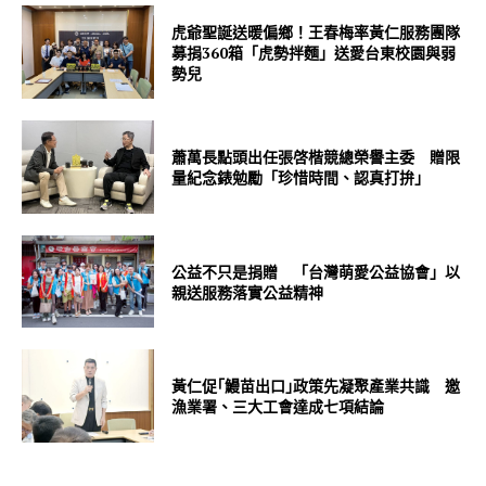
虎爺聖誕送暖偏鄉！王春梅率黃仁服務團隊
募捐360箱「虎勢拌麵」送愛台東校園與弱
勢兒
蕭萬長點頭出任張啓楷競總榮譽主委 贈限
量紀念錶勉勵「珍惜時間、認真打拚」
公益不只是捐贈 「台灣萌愛公益協會」以
親送服務落實公益精神
黃仁促｢鰻苗出口｣政策先凝聚產業共識 邀
漁業署、三大工會達成七項結論