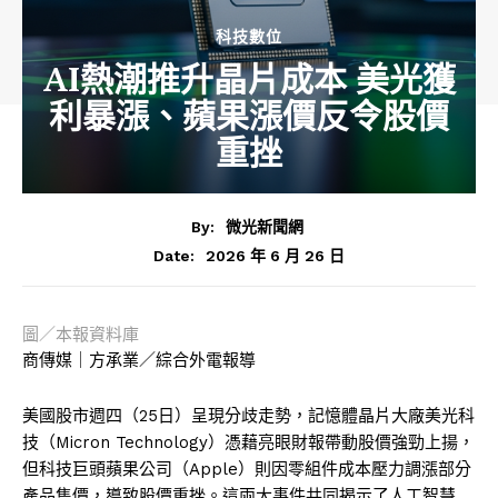
科技數位
AI熱潮推升晶片成本 美光獲
利暴漲、蘋果漲價反令股價
重挫
By:
微光新聞網
2026 年 6 月 26 日
Date:
圖／本報資料庫
商傳媒｜方承業／綜合外電報導
美國股市週四（25日）呈現分歧走勢，記憶體晶片大廠美光科
技（Micron Technology）憑藉亮眼財報帶動股價強勁上揚，
但科技巨頭蘋果公司（Apple）則因零組件成本壓力調漲部分
產品售價，導致股價重挫。這兩大事件共同揭示了人工智慧