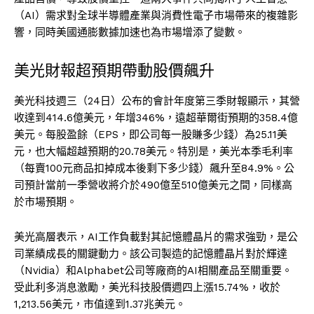
（AI）需求對全球半導體產業與消費性電子市場帶來的複雜影
響，同時美國通膨數據加速也為市場增添了變數。
美光財報超預期帶動股價飆升
美光科技週三（24日）公布的會計年度第三季財報顯示，其營
收達到414.6億美元，年增346%，遠超華爾街預期的358.4億
美元。每股盈餘（EPS，即公司每一股賺多少錢）為25.11美
元，也大幅超越預期的20.78美元。特別是，美光本季毛利率
（每賣100元商品扣掉成本後剩下多少錢）飆升至84.9%。公
司預計當前一季營收將介於490億至510億美元之間，同樣高
於市場預期。
美光高層表示，AI工作負載對其記憶體晶片的需求強勁，是公
司業績成長的關鍵動力。該公司製造的記憶體晶片對於輝達
（Nvidia）和Alphabet公司等廠商的AI相關產品至關重要。
受此利多消息激勵，美光科技股價週四上漲15.74%，收於
1,213.56美元，市值達到1.37兆美元。