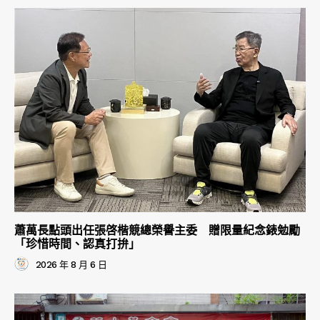
蕭萬長點頭出任張啓楷競總榮譽主委 贈限量紀念錶勉勵
「珍惜時間、認真打拚」
2026 年 8 月 6 日