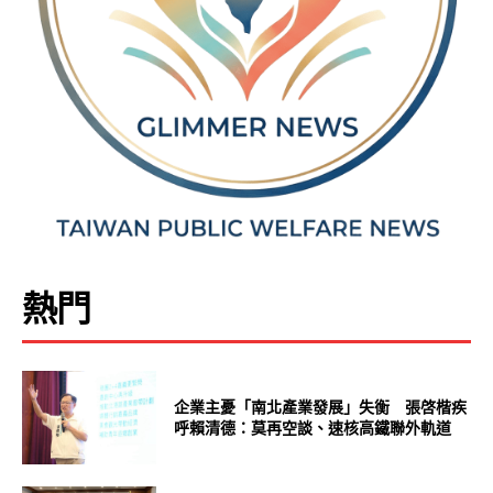
熱門
企業主憂「南北產業發展」失衡 張啓楷疾
呼賴清德：莫再空談、速核高鐵聯外軌道