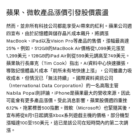
蘋果、微軟產品漲價引發股價震盪
然而，並非所有科技公司都能享受AI帶來的紅利。蘋果公司週
四宣布，由於記憶體與儲存晶片成本飆升，將調漲
MacBook、iPad以及Vision Pro等產品的售價，漲幅最高達
25%。例如，512GB的MacBook Air價格從1,099美元漲至
1,299美元，128GB的iPad Air則從599美元調高至749美元。
蘋果執行長庫克（Tim Cook）指出，AI資料中心快速擴張，
導致記憶體晶片成本「前所未有地快速上漲」，公司雖盡力吸
收成本，但情況已「無法持續」。國際資料資訊公司
（International Data Corporation）的一名高階主管
Nabila Popal則評論，iPhone是蘋果最大的營收來源，因此
可能會有更多產品漲價。受此消息影響，蘋果股價週四重挫
6.12%，拖累標普500指數。微軟（Microsoft）也緊隨其後，
宣布將從8月1日起調漲Xbox系列遊戲主機的價格，部分機型
漲幅達100至150美元，這已是該公司在短時間內的第二次調
漲。