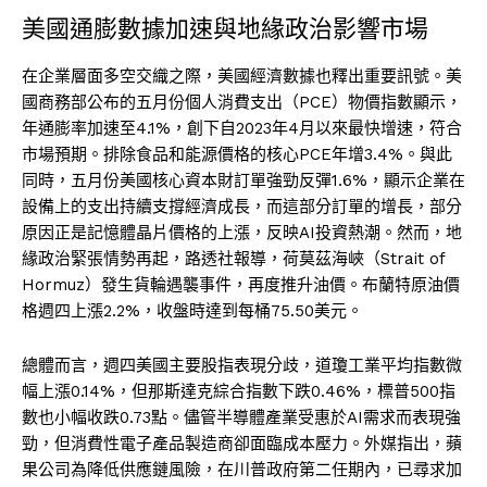
美國通膨數據加速與地緣政治影響市場
在企業層面多空交織之際，美國經濟數據也釋出重要訊號。美
國商務部公布的五月份個人消費支出（PCE）物價指數顯示，
年通膨率加速至4.1%，創下自2023年4月以來最快增速，符合
市場預期。排除食品和能源價格的核心PCE年增3.4%。與此
同時，五月份美國核心資本財訂單強勁反彈1.6%，顯示企業在
設備上的支出持續支撐經濟成長，而這部分訂單的增長，部分
原因正是記憶體晶片價格的上漲，反映AI投資熱潮。然而，地
緣政治緊張情勢再起，路透社報導，荷莫茲海峽（Strait of
Hormuz）發生貨輪遇襲事件，再度推升油價。布蘭特原油價
格週四上漲2.2%，收盤時達到每桶75.50美元。
總體而言，週四美國主要股指表現分歧，道瓊工業平均指數微
幅上漲0.14%，但那斯達克綜合指數下跌0.46%，標普500指
數也小幅收跌0.73點。儘管半導體產業受惠於AI需求而表現強
勁，但消費性電子產品製造商卻面臨成本壓力。外媒指出，蘋
果公司為降低供應鏈風險，在川普政府第二任期內，已尋求加