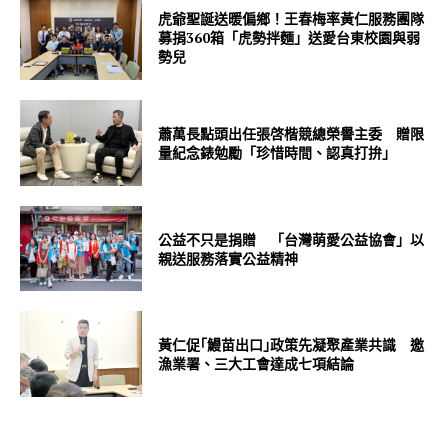
虎爺聖誕送暖偏鄉！王春梅率黃仁服務團隊
募捐360箱「虎勢拌麵」送愛台東校園與弱
勢兒
蕭萬長點頭出任張啓楷競總榮譽主委 贈限
量紀念錶勉勵「珍惜時間、認真打拚」
公益不只是捐贈 「台灣萌愛公益協會」以
親送服務落實公益精神
黃仁促｢鰻苗出口｣政策先凝聚產業共識 邀
漁業署、三大工會達成七項結論