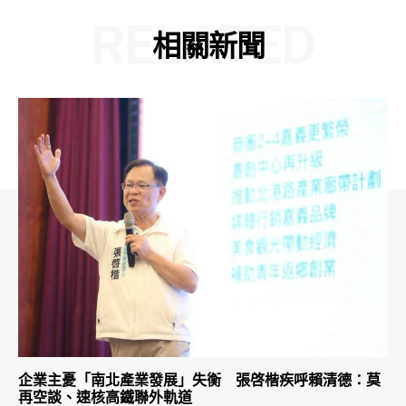
RELATED
相關新聞
企業主憂「南北產業發展」失衡 張啓楷疾呼賴清德：莫
再空談、速核高鐵聯外軌道