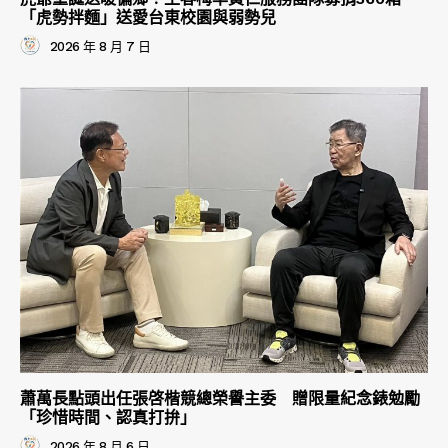
「虎勢拌麵」送愛台東校園與弱勢兒
2026 年 8 月 7 日
蕭萬長點頭出任張啓楷競總榮譽主委 贈限量紀念錶勉勵
「珍惜時間、認真打拚」
2026 年 8 月 6 日