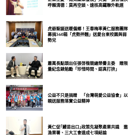
呼賴清德：莫再空談、速核高鐵聯外軌道
虎爺聖誕送暖偏鄉！王春梅率黃仁服務團隊
募捐360箱「虎勢拌麵」送愛台東校園與弱
勢兒
蕭萬長點頭出任張啓楷競總榮譽主委 贈限
量紀念錶勉勵「珍惜時間、認真打拚」
公益不只是捐贈 「台灣萌愛公益協會」以
親送服務落實公益精神
黃仁促｢鰻苗出口｣政策先凝聚產業共識 邀
漁業署、三大工會達成七項結論