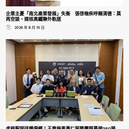
企業主憂「南北產業發展」失衡 張啓楷疾呼賴清德：莫
再空談、速核高鐵聯外軌道
2026 年 8 月 10 日
虎爺聖誕送暖偏鄉！王春梅率黃仁服務團隊募捐360箱