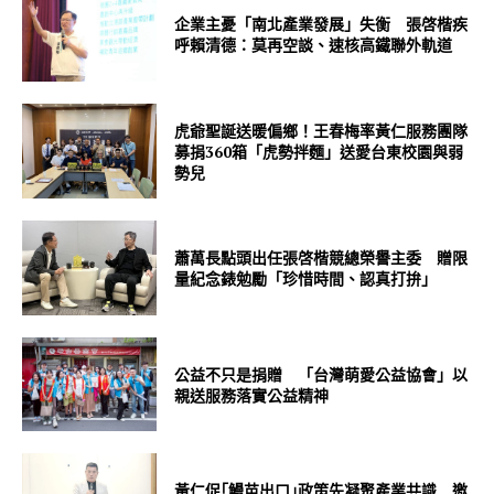
企業主憂「南北產業發展」失衡 張啓楷疾
呼賴清德：莫再空談、速核高鐵聯外軌道
虎爺聖誕送暖偏鄉！王春梅率黃仁服務團隊
募捐360箱「虎勢拌麵」送愛台東校園與弱
勢兒
蕭萬長點頭出任張啓楷競總榮譽主委 贈限
量紀念錶勉勵「珍惜時間、認真打拚」
公益不只是捐贈 「台灣萌愛公益協會」以
親送服務落實公益精神
黃仁促｢鰻苗出口｣政策先凝聚產業共識 邀