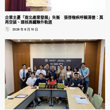
企業主憂「南北產業發展」失衡 張啓楷疾呼賴清德：莫
再空談、速核高鐵聯外軌道
2026 年 8 月 10 日