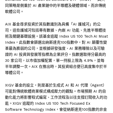
同策略是側重於 AI 產業鏈中的半導體及硬體領域，而非傳統
軟體公司。
AIX 基金尋求投資於其指數識別為具備「AI 護城河」的公
司，這些護城河包括專有數據、內嵌 AI 功能、先進半導體技
術及關鍵基礎設施。該基金追蹤 Indxx US 100 Tech AI Moat
Index，此指數會篩選出納斯達克100指數中，對 AI 顛覆性變
革最為脆弱的公司，並根據研發強度、AI 業務曝險以及可驗
證的 AI 投資與發展等指標為企業評分。指數選取得分最高的
30 家公司，以市值加權配置，單一持股上限為 4.9%，並每
半年調整一次。AIX 在推出時，其投資組合便已高度集中於半
導體公司。
XIGV 基金的設立，則是基於生成式 AI 和 AI 代理（Agent）
可能對傳統軟體商業模式構成壓力的觀點。市場預期 AI 的自
動化能力將影響程式編寫、工作流程及以往支撐訂閱收入的功
能。XIGV 追蹤的 Indxx US 100 Tech Focused Ex
Software Technology Index，會從納斯達克100指數的非金