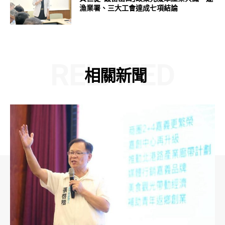
漁業署、三大工會達成七項結論
RELATED
相關新聞