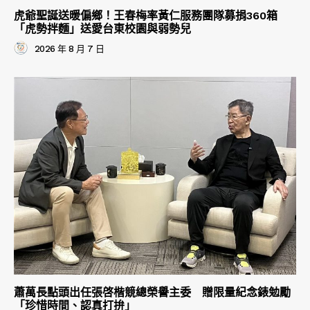
虎爺聖誕送暖偏鄉！王春梅率黃仁服務團隊募捐360箱
「虎勢拌麵」送愛台東校園與弱勢兒
2026 年 8 月 7 日
蕭萬長點頭出任張啓楷競總榮譽主委 贈限量紀念錶勉勵
「珍惜時間、認真打拚」