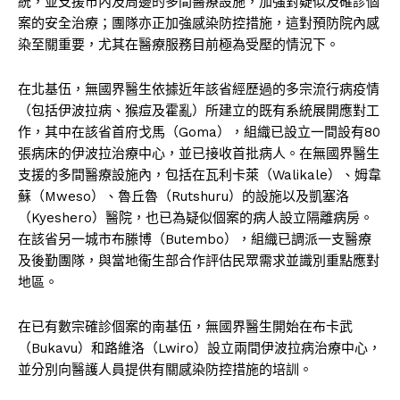
統，並支援市內及周邊的多間醫療設施，加強對疑似及確診個
案的安全治療；團隊亦正加強感染防控措施，這對預防院內感
染至關重要，尤其在醫療服務目前極為受壓的情況下。
在北基伍，無國界醫生依據近年該省經歷過的多宗流行病疫情
（包括伊波拉病、猴痘及霍亂）所建立的既有系統展開應對工
作，其中在該省首府戈馬（Goma），組織已設立一間設有80
張病床的伊波拉治療中心，並已接收首批病人。在無國界醫生
支援的多間醫療設施內，包括在瓦利卡萊（Walikale）、姆韋
蘇（Mweso）、魯丘魯（Rutshuru）的設施以及凱塞洛
（Kyeshero）醫院，也已為疑似個案的病人設立隔離病房。
在該省另一城市布滕博（Butembo），組織已調派一支醫療
及後勤團隊，與當地衞生部合作評估民眾需求並識別重點應對
地區。
在已有數宗確診個案的南基伍，無國界醫生開始在布卡武
（Bukavu）和路維洛（Lwiro）設立兩間伊波拉病治療中心，
並分別向醫護人員提供有關感染防控措施的培訓。