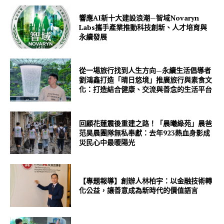
響應AI新十大建設浪潮—智域Novaryn
Labs攜手產業推動科技創新、人才培育與
永續發展
從一場旅行找到人生方向—永續生活倡導者
劉鴻鑫打造「晴日悠境」推廣旅行與素食文
化：打造結合健康、交流與善念的生活平台
回顧花蓮震後重建之路！「晨曦綠苑」晨爸
范昊晨團隊無私奉獻：去年923熱血身影成
災民心中最暖陽光
【專題報導】創辦人林柏宇：以金融技術轉
化公益，讓善意成為新時代的價值語言