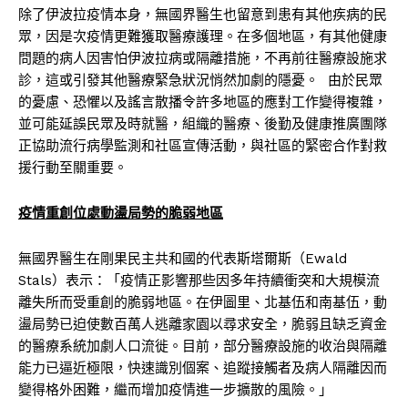
除了伊波拉疫情本身，無國界醫生也留意到患有其他疾病的民
眾，因是次疫情更難獲取醫療護理。在多個地區，有其他健康
問題的病人因害怕伊波拉病或隔離措施，不再前往醫療設施求
診，這或引發其他醫療緊急狀況悄然加劇的隱憂。 由於民眾
的憂慮、恐懼以及謠言散播令許多地區的應對工作變得複雜，
並可能延誤民眾及時就醫，組織的醫療、後勤及健康推廣團隊
正協助流行病學監測和社區宣傳活動，與社區的緊密合作對救
援行動至關重要。
疫情重創位處動盪局勢的脆弱地區
無國界醫生在剛果民主共和國的代表斯塔爾斯（Ewald
Stals）表示：「疫情正影響那些因多年持續衝突和大規模流
離失所而受重創的脆弱地區。在伊圖里、北基伍和南基伍，動
盪局勢已迫使數百萬人逃離家園以尋求安全，脆弱且缺乏資金
的醫療系統加劇人口流徙。目前，部分醫療設施的收治與隔離
能力已逼近極限，快速識別個案、追蹤接觸者及病人隔離因而
變得格外困難，繼而增加疫情進一步擴散的風險。」