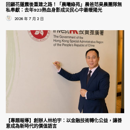
回顧花蓮震後重建之路！「晨曦綠苑」晨爸范昊晨團隊無
私奉獻：去年923熱血身影成災民心中最暖陽光
2026 年 7 月 2 日
【專題報導】創辦人林柏宇：以金融技術轉化公益，讓善
意成為新時代的價值語言