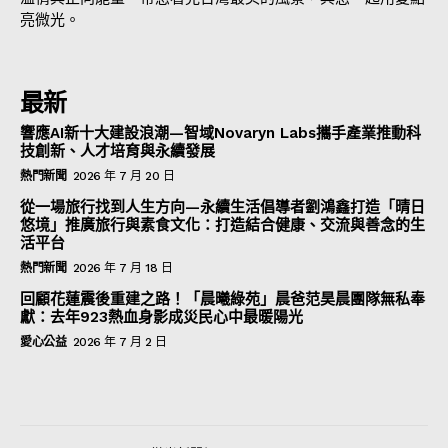
亮微光。
最新
響應AI新十大建設浪潮—智域Novaryn Labs攜手產業推動科
技創新、人才培育與永續發展
熱門新聞
2026 年 7 月 20 日
從一場旅行找到人生方向—永續生活倡導者劉鴻鑫打造「晴日
悠境」推廣旅行與素食文化：打造結合健康、交流與善念的生
活平台
熱門新聞
2026 年 7 月 18 日
回顧花蓮震後重建之路！「晨曦綠苑」晨爸范昊晨團隊無私奉
獻：去年923熱血身影成災民心中最暖陽光
愛心公益
2026 年 7 月 2 日