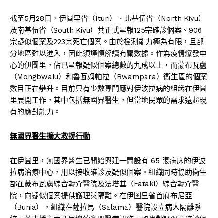
截至5月28日，伊圖里省（Ituri）、北基伍省（North Kivu）
及南基伍省（South Kivu）共正式呈報125宗確診個案、906
宗疑似個案及223宗死亡個案。由於檢測能力極為有限，且部
分地區難以進入，因此須謹慎解讀有關數據。作為疫情爆發中
心的伊圖里，佔已呈報疑似個案總數的九成以上，而蒙布瓦盧
（Mongbwalu）和魯瓦姆帕拉（Rwampara）衞生區的個案
數目正在攀升。目前只有少數專門應對伊波拉病的組織在伊圖
里展開工作，其中包括無國界醫生，但當地民眾的需求遠超現
有的應對能力。
無國界醫生擴大救援行動
在伊圖里，無國界醫生已開始興建一間設有 65 張病床的伊波
拉病治療中心，用以接收確診及疑似個案。組織同時協助衞生
部在蒙布瓦盧綜合轉介醫院及法塔基（Fataki）綜合轉介醫
院，向疑似個案提供護理與隔離。在伊圖里省首府布尼亞
（Bunia），組織在薩拉馬（Salama）醫院設立病人隔離系