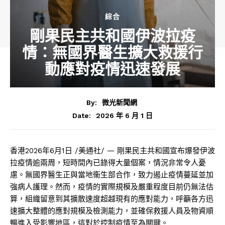
綜合
剛果民主共和國伊波拉疫
情：無國界醫生擴大救援行
動應對疫情迅速發展
By:
微光新聞網
2026 年 6 月 1 日
Date:
香港
2026年6月1日
/美通社/ — 剛果民主共和國宣布爆發伊波
拉疫情逾兩周，短時間內已錄得大量個案，情況非常令人憂
慮。無國界醫生正與當地衞生部合作，致力遏止疫情蔓延並加
強病人護理。然而，疫情的實際規模及嚴重程度目前仍無法估
算，組織留意到其擴散速度超越現有的應對能力，呼籲各方迅
速擴大整體的應對規模及檢測能力，並確保救援人員及物資順
暢進入受影響地區，這對於控制疫情至為關鍵。