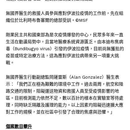
無國界醫生的救援人員參與應對伊波拉疫情的工作前，先在組
織位於比利時布魯塞爾的總部受訓。©MSF
剛果民主共和國東部為是次疫情爆發的中心，民眾多年來一直
生活在動盪局勢中，且當地醫療系統資源匱乏。由本迪布焦病
毒（Bundibugyo virus）引發的伊波拉疫情，目前尚無獲批的
疫苗或特定治療方法，這為應對伊波拉病帶來另一項重大挑
戰。
無國界醫生行動副總監岡薩雷斯（Alan Gonzalez）醫生表
示：「我們正在極為艱難的環境中工作。過去兩周，航空和陸
路交通的限制，阻礙運送物資和救援人員至受疫情影響的地
區。目前檢測能力依然不足，數以百計的樣本在實驗室等待處
理，同時缺乏隔離及護理的能力。以上因素均阻礙迅速擴大應
對工作的規模，並在社區中引發了合理的焦慮與恐懼。」
個案數目攀升