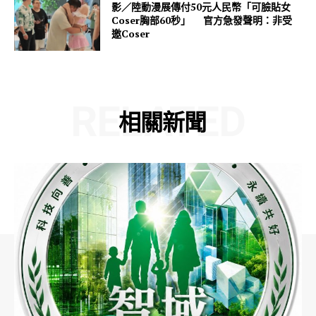
影／陸動漫展傳付50元人民幣「可臉貼女
Coser胸部60秒」 官方急發聲明：非受
邀Coser
RELATED
相關新聞