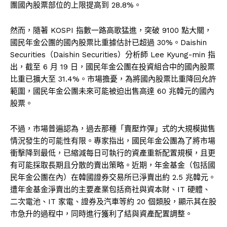
團國內股票部位的上限提高到 28.8%。
然而，隨著 KOSPI 指數一路高歌猛進，突破 9100 點大關，
國民年金公團的國內股票比重據估計已超過 30%。Daishin
Securities（Daishin Securities）分析師 Lee Kyung-min 指
出，截至 6 月 19 日，國民年金公團在投資組合中的國內股票
比重已擴大至 31.4%。市場擔憂，為將國內股票比重降回允許
範圍，國民年金公團未來可能被迫出售高達 60 兆韓元的國內
股票。
不過，市場普遍認為，過去那種「賣壓炸彈」式的大規模拋售
情況發生的可能性有限。專家指出，國民年金公團為了將市場
衝擊降到最低，已縮減每日可執行的資產重新配置規模，且更
有可能採取長期且分散的賣出策略。近期，年金基金（包括國
民年金公團在內）在韓國證券交易所已淨賣出約 2.5 兆韓元。
遭年金基金淨賣出的主要產業包括商社與資本財、IT 硬體、
二次電池、IT 家電、證券及汽車等約 20 個類股，顯示其在股
市急升的過程中，同時進行獲利了結與資產配置調整。