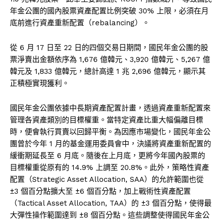
年金公團的國內股票資產配置比例突破 30% 上限，必須在月
底前進行資產重新配置（rebalancing）。
從 6 月 17 日至 22 日的四個交易日期間，國民年金公團的股
票淨賣出金額依序為 1,676 億韓元、3,920 億韓元、5,267 億
韓元及 1,833 億韓元，總計高達 1 兆 2,696 億韓元，顯示其
正積極實現獲利。
國民年金公團依據中長期資產配置計畫，透過資產重新配置來
管理各資產類別的目標權重。當特定資產比重大幅偏離目標
時，便會執行買賣以回歸平衡。為因應市場變化，國民年金公
團曾於今年 1 月的基金運用委員會中，決議將資產重新配置的
緩衝期延長至 6 月底。隨後在上月底，更將今年國內股票的
目標權重從原有的 14.9% 上調至 20.8%。此外，策略性資產
配置（Strategic Asset Allocation, SAA）的允許範圍也從
±3 個百分點擴大至 ±6 個百分點，加上戰術性資產配置
（Tactical Asset Allocation, TAA）的 ±3 個百分點，使得最
大彈性操作範圍達到 ±8 個百分點。這些調整使得國民年金公