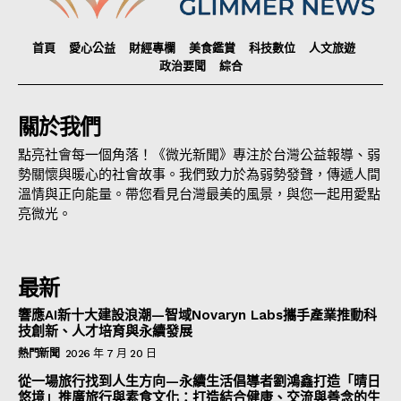
首頁
愛心公益
財經專欄
美食鑑賞
科技數位
人文旅遊
政治要聞
綜合
關於我們
點亮社會每一個角落！《微光新聞》專注於台灣公益報導、弱
勢關懷與暖心的社會故事。我們致力於為弱勢發聲，傳遞人間
溫情與正向能量。帶您看見台灣最美的風景，與您一起用愛點
亮微光。
最新
響應AI新十大建設浪潮—智域Novaryn Labs攜手產業推動科
技創新、人才培育與永續發展
熱門新聞
2026 年 7 月 20 日
從一場旅行找到人生方向—永續生活倡導者劉鴻鑫打造「晴日
悠境」推廣旅行與素食文化：打造結合健康、交流與善念的生