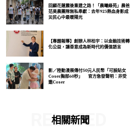
回顧花蓮震後重建之路！「晨曦綠苑」晨爸
范昊晨團隊無私奉獻：去年923熱血身影成
災民心中最暖陽光
【專題報導】創辦人林柏宇：以金融技術轉
化公益，讓善意成為新時代的價值語言
影／陸動漫展傳付50元人民幣「可臉貼女
Coser胸部60秒」 官方急發聲明：非受
邀Coser
RELATED
相關新聞