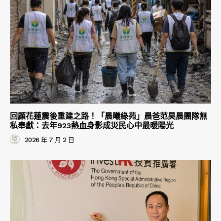
回顧花蓮震後重建之路！「晨曦綠苑」晨爸范昊晨團隊無
私奉獻：去年923熱血身影成災民心中最暖陽光
2026 年 7 月 2 日