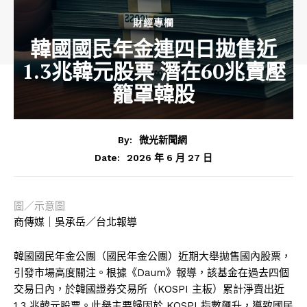
財經專欄
韓國國民年金連四日拋售近
1.3兆韓元股票 潛在60兆賣壓
籠罩韓股
By:
微光新聞網
2026 年 6 月 27 日
Date:
圖／示意圖
商傳媒｜吳承岳／台北報導
韓國國民年金公團（國民年金公團）近期大舉拋售國內股票，
引發市場高度關注。根據《Daum》報導，該基金在過去四個
交易日內，於韓國證券交易所（KOSPI 主板）累計淨賣出近
1.3 兆韓元股票。此舉主要歸因於 KOSPI 指數飆升，導致國民