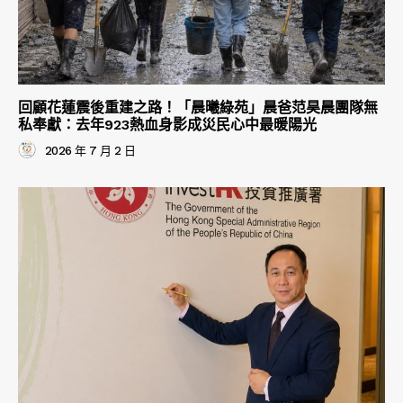
回顧花蓮震後重建之路！「晨曦綠苑」晨爸范昊晨團隊無
私奉獻：去年923熱血身影成災民心中最暖陽光
2026 年 7 月 2 日