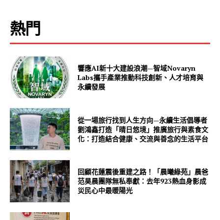
熱門
響應AI新十大建設浪潮—智域Novaryn
Labs攜手產業推動科技創新、人才培育與
永續發展
從一場旅行找到人生方向—永續生活倡導者
劉鴻鑫打造「晴日悠境」推廣旅行與素食文
化：打造結合健康、交流與善念的生活平台
回顧花蓮震後重建之路！「晨曦綠苑」晨爸
范昊晨團隊無私奉獻：去年923熱血身影成
災民心中最暖陽光