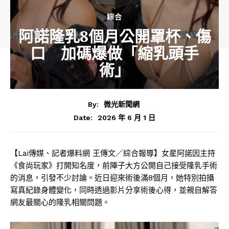
綜合
阿諾隆乳8個月公開罩杯、傷
口 加碼爆做「縮乳頭手
術」
By:
微光新聞網
2026 年 6 月 1 日
Date:
【Lai傳媒、記者爆料網 王傳文／綜合報導】女星阿諾因主持
《食尚玩家》打開知名度，前陣子大方公開自己接受隆乳手術
的消息，引發不少討論。近日迎來術後滿8個月，她特別拍攝
寫真紀錄身體變化，同時透過影片分享術後心得，並親自解答
網友最關心的隆乳相關問題。