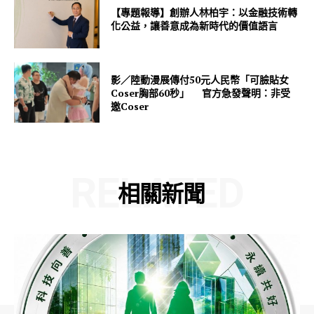
【專題報導】創辦人林柏宇：以金融技術轉
化公益，讓善意成為新時代的價值語言
影／陸動漫展傳付50元人民幣「可臉貼女
Coser胸部60秒」 官方急發聲明：非受
邀Coser
RELATED
相關新聞