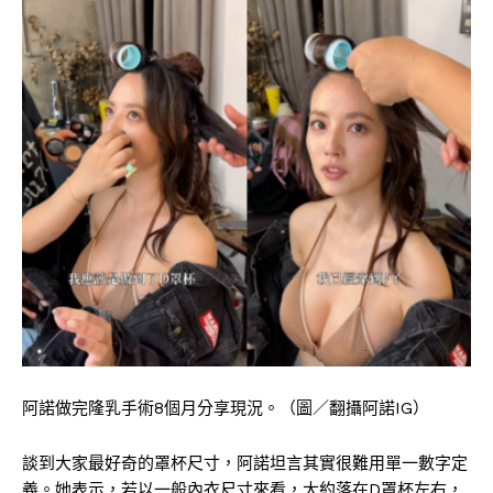
阿諾做完隆乳手術8個月分享現況。（圖／翻攝阿諾IG）
談到大家最好奇的罩杯尺寸，阿諾坦言其實很難用單一數字定
義。她表示，若以一般內衣尺寸來看，大約落在D罩杯左右，