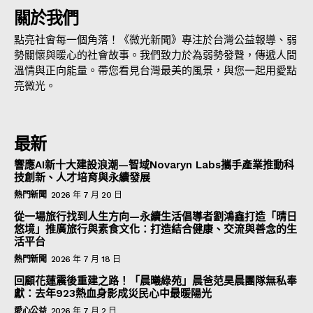
關於我們
點亮社會每一個角落！《微光新聞》專注於台灣公益報導、弱
勢關懷與暖心的社會故事。我們致力於為弱勢發聲，傳遞人間
溫情與正向能量。帶您看見台灣最美的風景，與您一起用愛點
亮微光。
最新
響應AI新十大建設浪潮—智域Novaryn Labs攜手產業推動科
技創新、人才培育與永續發展
熱門新聞
2026 年 7 月 20 日
從一場旅行找到人生方向—永續生活倡導者劉鴻鑫打造「晴日
悠境」推廣旅行與素食文化：打造結合健康、交流與善念的生
活平台
熱門新聞
2026 年 7 月 18 日
回顧花蓮震後重建之路！「晨曦綠苑」晨爸范昊晨團隊無私奉
獻：去年923熱血身影成災民心中最暖陽光
愛心公益
2026 年 7 月 2 日