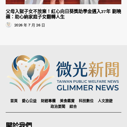
父母入獄子女不放棄！紅心向日葵獎助學金邁入37年 劉曉
蘋：助心納家庭子女翻轉人生
2026 年 7 月 26 日
首頁
愛心公益
財經專欄
美食鑑賞
科技數位
人文旅遊
政治要聞
綜合
關於我們