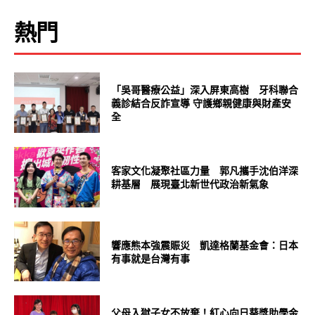
熱門
「吳哥醫療公益」深入屏東高樹 牙科聯合
義診結合反詐宣導 守護鄉親健康與財產安
全
客家文化凝聚社區力量 郭凡攜手沈伯洋深
耕基層 展現臺北新世代政治新氣象
響應熊本強震賑災 凱達格蘭基金會：日本
有事就是台灣有事
父母入獄子女不放棄！紅心向日葵獎助學金