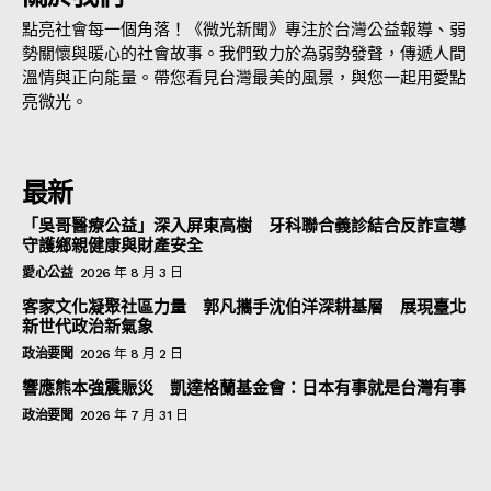
點亮社會每一個角落！《微光新聞》專注於台灣公益報導、弱
勢關懷與暖心的社會故事。我們致力於為弱勢發聲，傳遞人間
溫情與正向能量。帶您看見台灣最美的風景，與您一起用愛點
亮微光。
最新
「吳哥醫療公益」深入屏東高樹 牙科聯合義診結合反詐宣導
守護鄉親健康與財產安全
愛心公益
2026 年 8 月 3 日
客家文化凝聚社區力量 郭凡攜手沈伯洋深耕基層 展現臺北
新世代政治新氣象
政治要聞
2026 年 8 月 2 日
響應熊本強震賑災 凱達格蘭基金會：日本有事就是台灣有事
政治要聞
2026 年 7 月 31 日