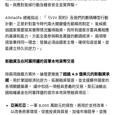
點，與應對氣候行動及糧食安全並駕齊驅。
Alkhalifa 總裁指出：「《V2V 契約》及我們的數碼轉型行動
計劃，正是針對當今時代兩大關鍵優先範疇而制定。 氣候脆
弱國家需要按其實際情況獲得融資，而所有國家亦要具備相應
的基建和能力，方能全面參與瞬息萬變的數碼經濟。 兩項舉
措皆秉持同一理念：發展必須由國家主導、確保包容並蓄，並
能建立持久抗逆力。」
新融資及在阿塞拜疆的首筆本地貨幣交易
除兩項旗艦方案外，論壇更推進了
超過 4.5 億美元的新融資承
諾
，用於鞏固經濟抗逆力、拓展融資管道，並支援夥伴國家的
各項關鍵基建。 議中包括一項極具意義的交易，是石油輸出
國組織基金在阿塞拜疆的首宗本地貨幣融資項目：
亞美尼亞：
一筆 8,000 萬歐元的貸款，將用於支持改革，
以改善商業環境、促進投資與貿易、加強市場競爭，並推