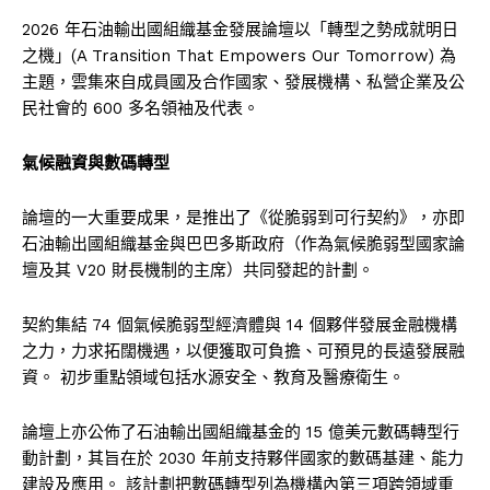
2026 年石油輸出國組織基金發展論壇以「轉型之勢成就明日
之機」(A Transition That Empowers Our Tomorrow) 為
主題，雲集來自成員國及合作國家、發展機構、私營企業及公
民社會的 600 多名領袖及代表。
氣候融資與數碼轉型
論壇的一大重要成果，是推出了《從脆弱到可行契約》，亦即
石油輸出國組織基金與巴巴多斯政府（作為氣候脆弱型國家論
壇及其 V20 財長機制的主席）共同發起的計劃。
契約集結 74 個氣候脆弱型經濟體與 14 個夥伴發展金融機構
之力，力求拓闊機遇，以便獲取可負擔、可預見的長遠發展融
資。 初步重點領域包括水源安全、教育及醫療衛生。
論壇上亦公佈了石油輸出國組織基金的 15 億美元數碼轉型行
動計劃，其旨在於 2030 年前支持夥伴國家的數碼基建、能力
建設及應用。 該計劃把數碼轉型列為機構內第三項跨領域重