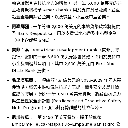
動更環保且更具抗逆力的增長。 另一筆 5,000 萬美元的非
主權貸款將撥予 Ameriabank，用於支持貿易融資，並重
點涵蓋農業綜合企業，以及微型、小型及中型企業。
阿塞拜疆：
一筆等值 2,000 萬美元的本地貨幣貸款將提供
予 Bank Respublika，用於支援當地商戶及中小型企業
（中小企或稱 SME）。
東非：
為 East African Development Bank（東非開發
銀行）安排的一筆 6,500 萬美元銀團貸款，將用於支持中
小企及關鍵基建項目，其中 2,500 萬美元由 First Abu
Dhabi Bank 提供。
毛里塔尼亞：
一項總額 1.8 億美元的 2026-2029 年國家夥
伴策略，將集中推動氣候抗逆力基建、糧食安全及農村價
值鏈的發展。 另外一筆 1,500 萬美元貸款，將藉由抗逆力
與生產性安全網計劃 (Resilience and Productive Safety
Nets Program)，強化對弱勢群體的社會保障。
尼加拉瓜：
一筆 3,150 萬美元貸款，將用於修復
Empalme Telica-Malpaisillo-Empalme San Isidro 公