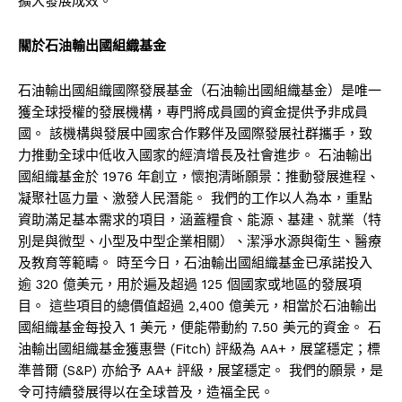
擴大發展成效。
關於石油輸出國組織基金
石油輸出國組織國際發展基金（石油輸出國組織基金）是唯一
獲全球授權的發展機構，專門將成員國的資金提供予非成員
國。 該機構與發展中國家合作夥伴及國際發展社群攜手，致
力推動全球中低收入國家的經濟增長及社會進步。 石油輸出
國組織基金於 1976 年創立，懷抱清晰願景：推動發展進程、
凝聚社區力量、激發人民潛能。 我們的工作以人為本，重點
資助滿足基本需求的項目，涵蓋糧食、能源、基建、就業（特
別是與微型、小型及中型企業相關）、潔淨水源與衛生、醫療
及教育等範疇。 時至今日，石油輸出國組織基金已承諾投入
逾 320 億美元，用於遍及超過 125 個國家或地區的發展項
目。 這些項目的總價值超過 2,400 億美元，相當於石油輸出
國組織基金每投入 1 美元，便能帶動約 7.50 美元的資金。 石
油輸出國組織基金獲惠譽 (Fitch) 評級為 AA+，展望穩定；標
準普爾 (S&P) 亦給予 AA+ 評級，展望穩定。 我們的願景，是
令可持續發展得以在全球普及，造福全民。