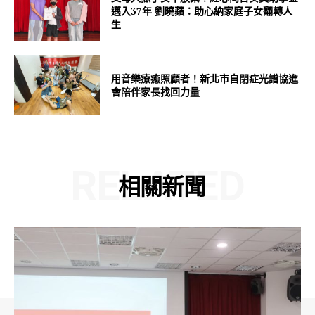
邁入37年 劉曉蘋：助心納家庭子女翻轉人
生
用音樂療癒照顧者！新北市自閉症光譜協進
會陪伴家長找回力量
RELATED
相關新聞