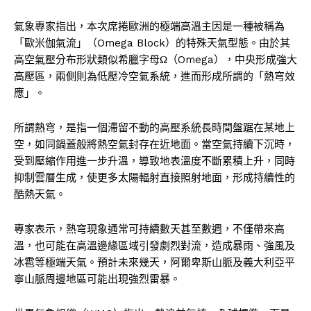
氣象專家指出，本次席捲歐洲的極端高溫主因是一種被稱為
「歐米伽氣流」（Omega Block）的特殊天氣型態。由於其
高空氣壓分布形狀類似希臘字母Ω（Omega），中央形成強大
高壓區，兩側則為低壓冷空氣系統，進而形成所謂的「熱穹效
應」。
所謂熱穹，是指一個滯留不動的高壓系統長時間盤踞在某地上
空，如同鍋蓋般將熱空氣封存在近地面。當空氣持續下沉時，
受到壓縮作用進一步升溫，導致地表溫度不斷累積上升，同時
抑制雲層生成，使更多太陽輻射直接照射地面，形成持續性的
酷熱天氣。
專家表示，熱穹現象通常可持續數天甚至數週，不僅帶來高
溫，也可能在高溫邊緣區域引發劇烈對流，造成暴雨、強風及
冰雹等極端天氣。預計未來幾天，阿爾卑斯山脈及義大利亞平
寧山脈周邊地區可能出現強烈雷暴。