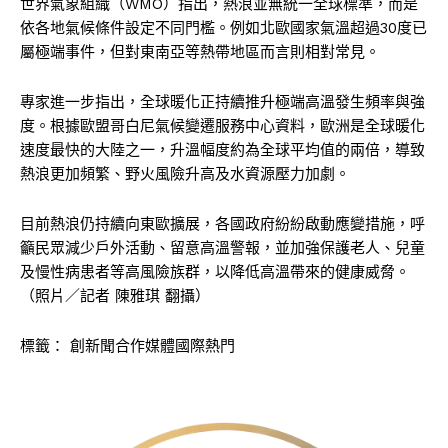
世界氣象組織（WMO）指出，熱浪並無統一全球標準，而是
依各地氣候條件設定不同門檻。例如北歐國家氣溫超過30度已
屬極端事件，但對東南亞等熱帶地區而言則相對常見。
專家進一步指出，全球暖化正持續推升極端高溫發生頻率與強
度。根據歐盟哥白尼氣候變遷服務中心資料，歐洲是全球暖化
速度最快的大陸之一，升溫幅度約為全球平均值的兩倍，導致
熱浪更加頻繁、野火風險升高及水資源壓力加劇。
目前熱浪仍持續向東歐擴展，各國政府紛紛啟動應變措施，呼
籲民眾減少戶外活動、留意高溫警報，並加強保護老人、兒童
及慢性病患者等高風險族群，以降低高溫帶來的健康威脅。
（照片／記者 陳雅琪 翻攝）
標籤：
創新聞合作媒體國際熱門