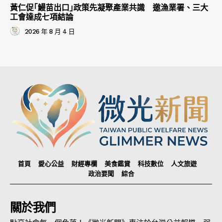
黃仁促｢鰻苗出口｣政策先凝聚產業共識 邀漁業署、三大
工會達成七項結論
2026 年 8 月 4 日
首頁
愛心公益
財經專欄
美食鑑賞
科技數位
人文旅遊
政治要聞
綜合
關於我們