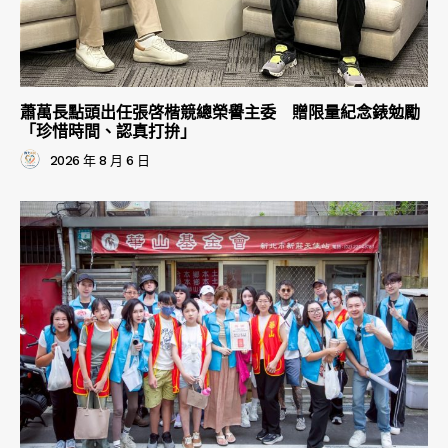
蕭萬長點頭出任張啓楷競總榮譽主委 贈限量紀念錶勉勵
「珍惜時間、認真打拚」
2026 年 8 月 6 日