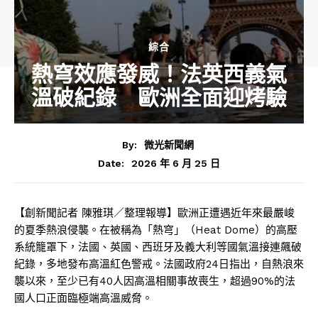
綜合
熱穹效應發威！法英西義氣
溫破紀錄 歐洲全面迎烤驗
By:
微光新聞網
2026 年 6 月 25 日
Date:
【創新聞記者 陳雅琪／整理報導】歐洲正遭遇近年來最嚴峻
的夏季熱浪侵襲。在被稱為「熱穹」（Heat Dome）的高壓
系統籠罩下，法國、英國、西班牙及義大利等國氣溫接連飆破
紀錄，多地發布高溫紅色警戒。法國政府24日指出，自熱浪來
襲以來，至少已有40人因高溫相關事故喪生，超過90%的法
國人口正面臨極端高溫威脅。