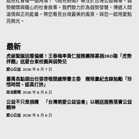
點亮社會每一個角落！《微光新聞》專注於台灣公益報導、弱
勢關懷與暖心的社會故事。我們致力於為弱勢發聲，傳遞人間
溫情與正向能量。帶您看見台灣最美的風景，與您一起用愛點
亮微光。
最新
虎爺聖誕送暖偏鄉！王春梅率黃仁服務團隊募捐360箱「虎勢
拌麵」送愛台東校園與弱勢兒
愛心公益
2026 年 8 月 7 日
蕭萬長點頭出任張啓楷競總榮譽主委 贈限量紀念錶勉勵「珍
惜時間、認真打拚」
政治要聞
2026 年 8 月 6 日
公益不只是捐贈 「台灣萌愛公益協會」以親送服務落實公益
精神
愛心公益
2026 年 8 月 6 日