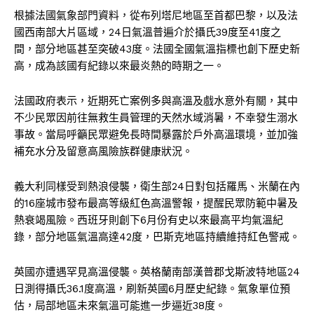
根據法國氣象部門資料，從布列塔尼地區至首都巴黎，以及法
國西南部大片區域，24日氣溫普遍介於攝氏39度至41度之
間，部分地區甚至突破43度。法國全國氣溫指標也創下歷史新
高，成為該國有紀錄以來最炎熱的時期之一。
法國政府表示，近期死亡案例多與高溫及戲水意外有關，其中
不少民眾因前往無救生員管理的天然水域消暑，不幸發生溺水
事故。當局呼籲民眾避免長時間暴露於戶外高溫環境，並加強
補充水分及留意高風險族群健康狀況。
義大利同樣受到熱浪侵襲，衛生部24日對包括羅馬、米蘭在內
的16座城市發布最高等級紅色高溫警報，提醒民眾防範中暑及
熱衰竭風險。西班牙則創下6月份有史以來最高平均氣溫紀
錄，部分地區氣溫高達42度，巴斯克地區持續維持紅色警戒。
英國亦遭遇罕見高溫侵襲。英格蘭南部漢普郡戈斯波特地區24
日測得攝氏36.1度高溫，刷新英國6月歷史紀錄。氣象單位預
估，局部地區未來氣溫可能進一步逼近38度。