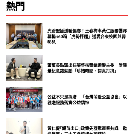
熱門
虎爺聖誕送暖偏鄉！王春梅率黃仁服務團隊
募捐360箱「虎勢拌麵」送愛台東校園與弱
勢兒
蕭萬長點頭出任張啓楷競總榮譽主委 贈限
量紀念錶勉勵「珍惜時間、認真打拚」
公益不只是捐贈 「台灣萌愛公益協會」以
親送服務落實公益精神
黃仁促｢鰻苗出口｣政策先凝聚產業共識 邀
漁業署、三大工會達成七項結論