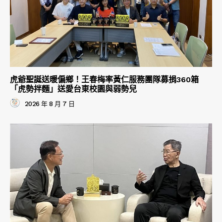
虎爺聖誕送暖偏鄉！王春梅率黃仁服務團隊募捐360箱
「虎勢拌麵」送愛台東校園與弱勢兒
2026 年 8 月 7 日