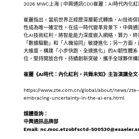
2026 MWC上海 | 中興通訊CDO崔麗：AI時代內
崔麗指出，當前世界正經歷深層範式轉換，AI技術
性成為唯一確定性。在這一時代變革背景下，中興通訊提出「A
化AI技術紅利，將智能能力深度嵌入網絡、算力、
「數據驅動」和「人機協同」敏捷進化；另一方面，
大維度，構建「小步快跑、全速進化」的AI韌性體
位，堅持開放合作，持續創新突破，攜手全球夥伴構
崔麗《
AI時代：內化紅利，共舞未知》主旨演講全文
https://www.zte.com.cn/global/about/news/zte
embracing-uncertainty-in-the-ai-era.html
媒體垂詢：
中興通訊品牌部
Email:
nc.moc.etz
obfsctd-500530
@esaeler.s