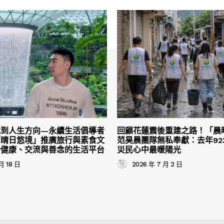
找到人生方向—永續生活倡導者
回顧花蓮震後重建之路！「晨
「晴日悠境」推廣旅行與素食文
范昊晨團隊無私奉獻：去年92
合健康、交流與善念的生活平台
災民心中最暖陽光
月 18 日
2026 年 7 月 2 日