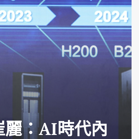
O崔麗：AI時代內