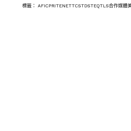
標籤：
AFICPRITENETTCSTDSTEQTLS合作媒