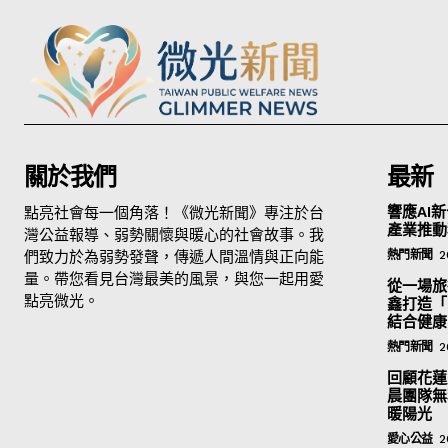
關於我們
最新
點亮社會每一個角落！《微光新聞》專注於台
響應AI新
產業推動
灣公益報導、弱勢關懷與暖心的社會故事。我
們致力於為弱勢發聲，傳遞人間溫情與正向能
熱門新聞
2
量。帶您看見台灣最美的風景，與您一起用愛
從一場旅
點亮微光。
鑫打造「
結合健康
熱門新聞
2
回顧花蓮
晨團隊無
暖陽光
愛心公益
2