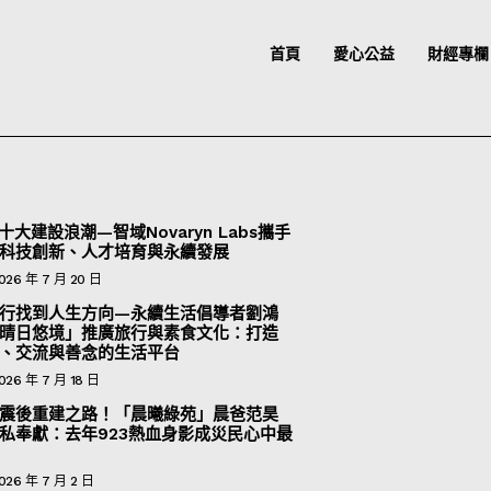
首頁
愛心公益
財經專欄
十大建設浪潮—智域Novaryn Labs攜手
科技創新、人才培育與永續發展
026 年 7 月 20 日
行找到人生方向—永續生活倡導者劉鴻
晴日悠境」推廣旅行與素食文化：打造
、交流與善念的生活平台
026 年 7 月 18 日
震後重建之路！「晨曦綠苑」晨爸范昊
私奉獻：去年923熱血身影成災民心中最
026 年 7 月 2 日