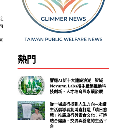
定
內
四
熱門
響應AI新十大建設浪潮—智域
Novaryn Labs攜手產業推動科
技創新、人才培育與永續發展
從一場旅行找到人生方向—永續
生活倡導者劉鴻鑫打造「晴日悠
境」推廣旅行與素食文化：打造
結合健康、交流與善念的生活平
台