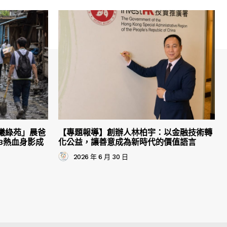
曦綠苑」晨爸
【專題報導】創辦人林柏宇：以金融技術轉
3熱血身影成
化公益，讓善意成為新時代的價值語言
2026 年 6 月 30 日