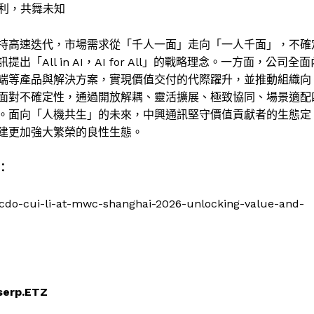
化紅利，共舞未知
保持高速迭代，市場需求從「千人一面」走向「一人千面」，不確
ll in AI，AI for All」的戰略理念。一方面，公司全面
終端等產品與解決方案，實現價值交付的代際躍升，並推動組織向
面對不確定性，通過開放解耦、靈活擴展、極致協同、場景適配
系。面向「人機共生」的未來，中興通訊堅守價值貢獻者的生態定
建更加強大繁榮的良性生態。
：
-cdo-cui-li-at-mwc-shanghai-2026-unlocking-value-and-
serp.ETZ