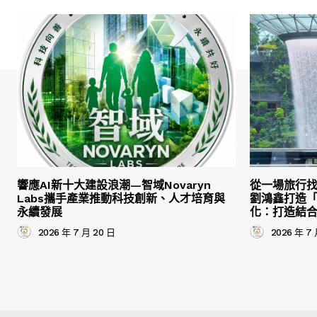
響應AI新十大建設浪潮—智域Novaryn
從一場旅行
Labs攜手產業推動科技創新、人才培育與
劉鴻鑫打造
永續發展
化：打造結
2026 年 7 月 20 日
2026 年 7 