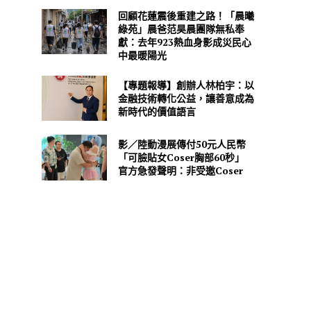
回顧花蓮震後重建之路！「晨曦
綠苑」晨爸范昊晨團隊無私奉
獻：去年923熱血身影成災民心
中最暖陽光
【專題報導】創辦人林柏宇：以
金融技術轉化公益，讓善意成為
新時代的價值語言
影／陸動漫展傳付50元人民幣
「可臉貼女Coser胸部60秒」
官方急發聲明：非受邀Coser