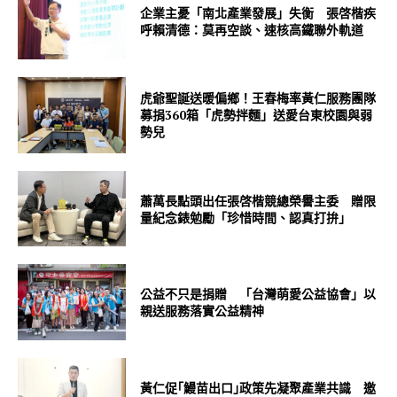
企業主憂「南北產業發展」失衡 張啓楷疾
呼賴清德：莫再空談、速核高鐵聯外軌道
虎爺聖誕送暖偏鄉！王春梅率黃仁服務團隊
募捐360箱「虎勢拌麵」送愛台東校園與弱
勢兒
蕭萬長點頭出任張啓楷競總榮譽主委 贈限
量紀念錶勉勵「珍惜時間、認真打拚」
公益不只是捐贈 「台灣萌愛公益協會」以
親送服務落實公益精神
黃仁促｢鰻苗出口｣政策先凝聚產業共識 邀