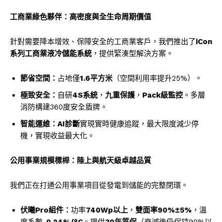
工商業綠色夥伴：高密度與全生命周期價值
針對需要降本增效、保障安全的工商業客戶，我們推出了
iCon
系列工商業液冷儲能系統
，提供緊湊型解決方案。
節省空間：
占地僅
1.6平方米
（空間利用率提升25%）。
極致安全：
自研
4S系統
，
九重保護
，
Pack級監控
。多層
消防構建360度安全盾牌。
智能運維：
AI診斷
實現實時健康追蹤，最大限度減少停
機，實現收益最大化。
公用事業規模標桿：陸上與航天級卓越品質
我們正在打通公用事業項目從發電到儲能的完整閉環。
伏曦
Pro組件：
功率
740Wp以上
，
雙面率
90%±5%
，溫
度系數
-0.24%/°C
。提供
30年質保
（衰減後仍保持90%以