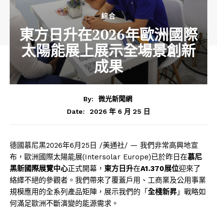
綜合
東方日升在2026年歐洲國際
太陽能展上展示全場景創新
成果
By:
微光新聞網
2026 年 6 月 25 日
Date:
德國慕尼黑
2026年6月25日
/美通社/ — 我們非常高興地宣
布，歐洲國際太陽能展(Intersolar Europe)已於昨日在
慕尼
黑新國際展覽中心
正式開幕，
東方日升
在
A1.370展位
迎來了
絡繹不絕的參觀者。我們帶來了覆蓋戶用、工商業及公用事業
規模應用的全系列產品矩陣，展示我們的「
全棧新昇
」戰略如
何滿足歐洲不斷演變的能源需求。