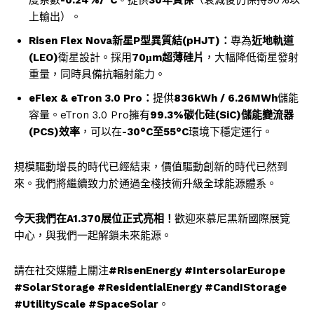
上輸出）。
Risen Flex Nova新星P型異質結(pHJT)：
專為
近地軌道
(LEO)
衛星設計。採用
70μm超薄硅片
，大幅降低衛星發射
重量，同時具備抗輻射能力。
eFlex & eTron 3.0 Pro：
提供
836kWh / 6.26MWh
儲能
容量。eTron 3.0 Pro擁有
99.3%碳化硅(SiC)儲能變流器
(PCS)效率
，可以在
-30°C至55°C
環境下穩定運行。
規模驅動增長的時代已經結束，價值驅動創新的時代已然到
來。我們將繼續致力於通過全棧技術升級全球能源體系。
今天我們在
A1.370展位正式亮相！
歡迎來慕尼黑新國際展覽
中心，與我們一起解鎖未來能源。
請在社交媒體上關注
#RisenEnergy #IntersolarEurope
#SolarStorage #ResidentialEnergy #CandIStorage
#UtilityScale #SpaceSolar
。