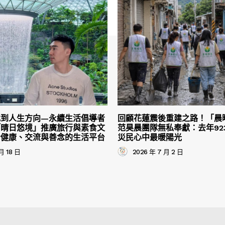
找到人生方向—永續生活倡導者
回顧花蓮震後重建之路！「晨
「晴日悠境」推廣旅行與素食文
范昊晨團隊無私奉獻：去年92
合健康、交流與善念的生活平台
災民心中最暖陽光
月 18 日
2026 年 7 月 2 日