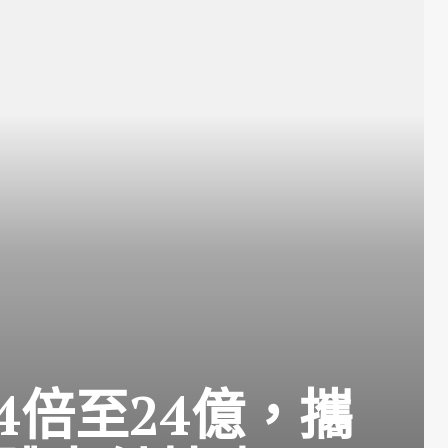
增4倍至24億，攜