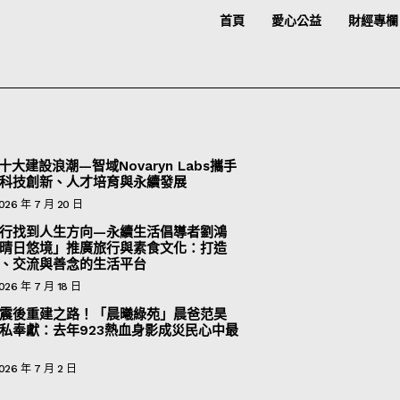
首頁
愛心公益
財經專欄
十大建設浪潮—智域Novaryn Labs攜手
科技創新、人才培育與永續發展
026 年 7 月 20 日
行找到人生方向—永續生活倡導者劉鴻
晴日悠境」推廣旅行與素食文化：打造
、交流與善念的生活平台
026 年 7 月 18 日
震後重建之路！「晨曦綠苑」晨爸范昊
私奉獻：去年923熱血身影成災民心中最
026 年 7 月 2 日