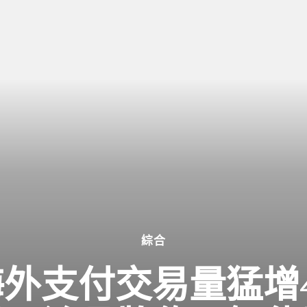
綜合
Q1海外支付交易量猛