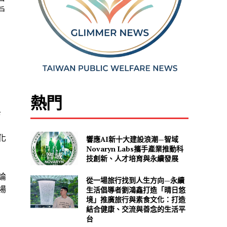
戶
熱門
卡
化
響應AI新十大建設浪潮—智域
Novaryn Labs攜手產業推動科
技創新、人才培育與永續發展
論
從一場旅行找到人生方向—永續
場
生活倡導者劉鴻鑫打造「晴日悠
境」推廣旅行與素食文化：打造
結合健康、交流與善念的生活平
台