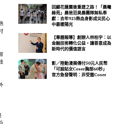
入
回顧花蓮震後重建之路！「晨曦
綠苑」晨爸范昊晨團隊無私奉
獻：去年923熱血身影成災民心
熟
中最暖陽光
付
【專題報導】創辦人林柏宇：以
金融技術轉化公益，讓善意成為
新時代的價值語言
智
技
影／陸動漫展傳付50元人民幣
「可臉貼女Coser胸部60秒」
官方急發聲明：非受邀Coser
外
是
戶