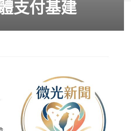
體支付基建
一
合