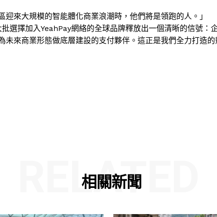
區迎來大規模的智能體化商業浪潮時，他們將是領跑的人。」
，「大批選擇加入YeahPay網絡的全球品牌釋放出一個清晰的信號：
為未來商業形態做底層建設的支付夥伴。這正是我們全力打造的
RELATED
相關新聞