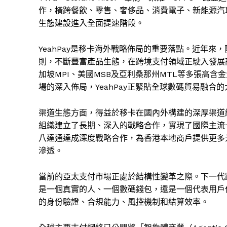
作，橫跨餐飲、零售、奢侈品、消費電子、新能源汽車
生態建設進入全面提速階段。
YeahPay是移卡海外戰略佈局的重要落點。近年來，
則，不斷豐富產品生態，在跨境支付領域正駛入發展高速
加坡MPI、美國MSB及亞利桑那州MTL等多張高
場的深入佈局，YeahPay正緊貼全球數碼貿易融合
渠道生態方面，得益於移卡在國內外構建的深厚渠道網絡，Y
組織建立了長期、深入的戰略合作，實現了國際主流卡網
八達通達成深度戰略合作，為香港本地商戶提供更多
滲透。
當前的亞太支付市場正處於結構性變革之際。下一代
是一個真實的人、一個數碼錢包，還是一個代表用戶
的身份驗證、合規能力、風控機制和結算效率。