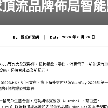
球頂流品牌佈局智能
By:
微光新聞網
Date:
2026 年 6 月 26 日
 Ricci等九大全球夥伴，橫跨餐飲、零售、消費電子、新能源汽車
礎設施，迎接智能商業新紀元。
9923.HK）近日宣布，旗下海外支付品牌YeahPay 2026年第
現約4倍的爆發式增長。
新一輪商戶生態合圍，成功與珍寶餐飲（Jumbo）、茶百道、
比亞迪（BYD）以及新加坡本地知名加油站品牌Union Gas等達成深度