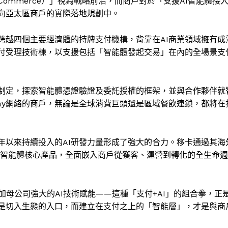
 Commerce）」視為戰略前沿，而商戶對於「支援AI智能體接
討走向亞太區商戶的實際落地規劃中。
為跨越四個主要經濟體的持牌支付機構，背靠在AI商業領域擁有成
其支付受理技術棟，以支援包括「智能體發起交易」在內的全場景支
議的制定，探索智能體憑證驗證及委託授權的框架，並與合作夥伴就
Pay網絡的商戶，無論是全球消費巨頭還是區域餐飲連鎖，都將在
2023年以來持續投入的AI研發力量形成了強大的合力。移卡通過其海
hop等智能體核心產品，全面嵌入商戶從獲客、運營到轉化的全生命週
母公司強大的AI技術賦能——這種「支付+AI」的組合拳，正
付只是切入生態的入口，而建立在支付之上的「智能層」，才是與商