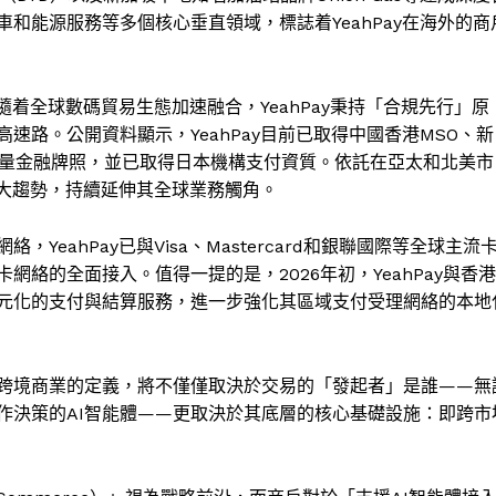
和能源服務等多個核心垂直領域，標誌着YeahPay在海外的商
隨着全球數碼貿易生態加速融合，YeahPay秉持「合規先行」原
路。公開資料顯示，YeahPay目前已取得中國香港MSO、新
含金量金融牌照，並已取得日本機構支付資質。依託在亞太和北美市
的大趨勢，持續延伸其全球業務觸角。
eahPay已與Visa、Mastercard和銀聯國際等全球主流
絡的全面接入。值得一提的是，2026年初，YeahPay與香港
元化的支付與結算服務，進一步強化其區域支付受理網絡的本地
跨境商業的定義，將不僅僅取決於交易的「發起者」是誰——無
作決策的AI智能體——更取決於其底層的核心基礎設施：即跨市