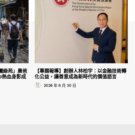
曦綠苑」晨爸
【專題報導】創辦人林柏宇：以金融技術轉
3熱血身影成
化公益，讓善意成為新時代的價值語言
2026 年 6 月 30 日