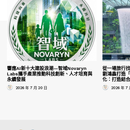
響應AI新十大建設浪潮—智域Novaryn
從一場旅行
Labs攜手產業推動科技創新、人才培育與
劉鴻鑫打造
永續發展
化：打造結
2026 年 7 月 20 日
2026 年 7 