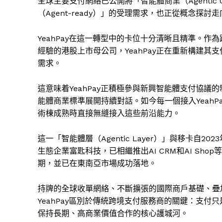
全球主要支付網絡已公開將「智能體商業（Agentic
（Agent-ready）」的受理需求，也正從概念探
YeahPay在這一轉型中的卡位十分清晰且精準。作
經驗的港股上市母公司，YeahPay正在重新構建
需求。
這意味着YeahPay正積極參與新興智能體支付協
能體商業標準展開持續對話。如今每一個接入Yeah
術棟成熟時直接無縫接入這些前沿能力。
這一「智能體層（Agentic Layer）」與移卡自
生態企業富匙科技，已相繼推出AI CRM和AI S
期，並已在東南亞市場成功落地。
持牌的全球收單網絡、不斷擴張的國際商戶基礎、疊加
YeahPay區別於傳統跨境支付服務商的關鍵：支
保持長期、高商業價值合作的核心護城河。