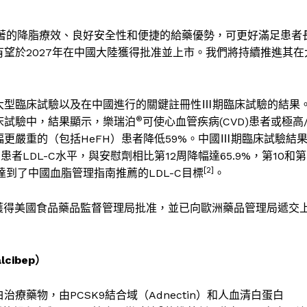
著的降脂療效、良好安全性和便捷的給藥優勢，可更好滿足患者
有望於
2027
年在中國大陸獲得批准並上市。我們將持續推進其在
大型臨床試驗以及在中國進行的關鍵註冊性
Ⅲ
期臨床試驗的結果
®
床試驗中，結果顯示，樂瑞泊
可使心血管疾病
(CVD)
患者或極高
幅更嚴重的（包括
HeFH
）患者降低
59%
。中國
Ⅲ
期臨床試驗結
了患者
LDL-C
水平，與安慰劑相比第
12
周降幅達
65.9%
，第
10
和第
[2]
達到了中國血脂管理指南推薦的
LDL-C
目標
。
獲得美國食品藥品監督管理局批准，並已向歐洲藥品管理局遞交
lcibep
）
白治療藥物，由
PCSK9
結合域（
Adnectin
）和人血清白蛋白