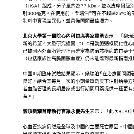
（
HSA
）組成，分子量約為
77 kDa
，並以皮摩爾級
®
射
300
毫克。在使用前，樂瑞泊
可在不超過
25°C
的
制劑中實現差異化，並具備同類最佳潛力。
北京大學第一醫院心內科首席專家霍勇
表示：
「
樂瑞
新的希望。大量研究證實
LDL-C
是動脈粥樣硬化性心
已被國內外血脂管理指南確定為防治該疾病的首要干
（包括家族性高膽固醇血症）仍未能達到最新指南推
®
中國
Ⅲ
期臨床試驗結果顯示，樂瑞泊
在治療期間顯
良好。結合其每月一次的小劑量單劑皮下注射給藥方
者血脂管理的長期居家或
出行期間
用藥提供一種更有
益。
」
雲頂新耀首席執行官羅永慶先生
表示：
「
此次
BLA
申
心血管疾病仍然是全球及中國的主要死亡原因。中國