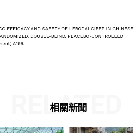
97-ACC EFFICACY AND SAFETY OF LERODALCIBEP IN CHINES
RANDOMIZED, DOUBLE-BLIND, PLACEBO-CONTROLLED
ent) A166.
RELATED
相關新聞