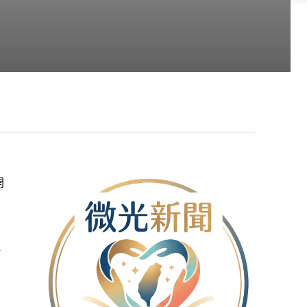
開
）
研