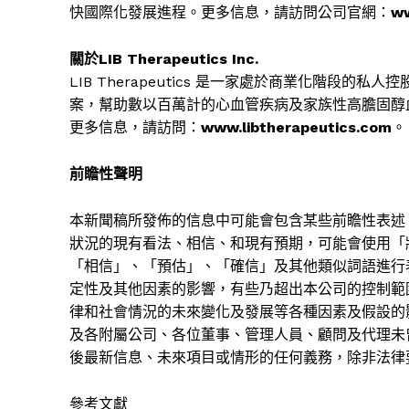
快國際化發展進程。更多信息，請訪問公司官網：
ww
關於
LIB Therapeutics Inc.
LIB Therapeutics
是一家處於商業化階段的私人控
案，幫助數以百萬計的心血管疾病及家族性高膽固醇
更多信息，請訪問：
www.libtherapeutics.com
。
前瞻性聲明
本新聞稿所發佈的信息中可能會包含某些前瞻性表述
狀況的現有看法、相信、和現有預期，可能會使用
「
「
相信
」
、
「
預估
」
、
「
確信
」
及其他類似詞語進行
定性及其他因素的影響，有些乃超出本公司的控制範
律和社會情況的未來變化及發展等各種因素及假設的
及各附屬公司、各位董事、管理人員、顧問及代理未
後最新信息、未來項目或情形的任何義務，除非法律
參考文獻