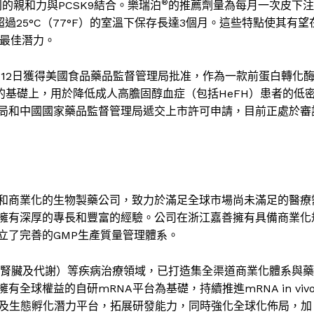
®
別的親和力與
PCSK9
結合。樂瑞泊
的推薦劑量為每月一次皮下注
超過
25°C
（
77°F
）的室溫下保存長達
3
個月。這些特點使其有望
最佳潛力。
月
12
日獲得美國食品藥品監督管理局批准，作為一款前蛋白轉化
的基礎上，用於降低成人高膽固醇血症（包括
HeFH
）患者的低
局和中國國家藥品監督管理局遞交上市許可申請，目前正處於審
和商業化的生物製藥公司，致力於滿足全球市場尚未滿足的醫療
擁有深厚的專長和豐富的經驗。公司在浙江嘉善擁有具備商業化
立了完善的
GMP
生產質量管理體系。
腎臟及代謝）等疾病治療領域，已打造集全渠道商業化體系與藥
擁有全球權益的自研
mRNA
平台為基礎，持續推進
mRNA in viv
及生態孵化潛力平台，拓展研發能力，同時強化全球化佈局，加