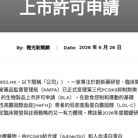
上市許可申請
By:
微光新聞網
Date:
2026 年 6 月 26 日
952.HK
，以下簡稱
「
公司
」
），一家專注於創新藥研發、臨床
家藥品監督管理局（
NMPA
）已正式受理第三代
PCSK9
抑制劑樂
）的生物製品上市許可申請（
BLA
），在飲食控制和運動的基礎
性高膽固醇血症
[HeFH]
）患者的低密度脂蛋白膽固醇（
LDL-C
定臨床開發與註冊戰略的又一有力體現，標誌著
2026
年度關鍵
治療藥物，由
PCSK9
結合域（
Adnectin
）和人血清白蛋白