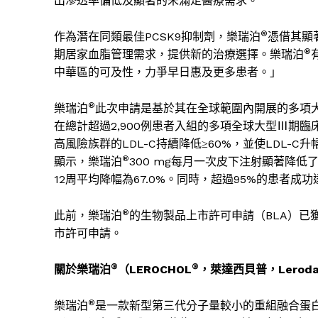
出滲透率偏低及顯著的未滿足醫療需求。
®
作為潛在同類最佳
PCSK9
抑制劑，樂瑞泊
憑借其顯
®
期居家血脂管理需求，提供新的治療選擇。樂瑞泊
中華區的可及性，力爭早日惠及更多患者。
」
®
樂瑞泊
此次申請是基於其在全球範圍內開展的多項
在總計超過
2,900
例患者入組的多項全球大型
Ⅲ
期臨
高風險族群的
LDL-C
持續降低
≥60%
，並使
LDL-C
升
®
顯示，樂瑞泊
300 mg
每月一次皮下注射顯著降低
12
周平均降幅為
67.0%
。同時，超過
95%
的患者成功
®
此前，樂瑞泊
的生物製品上市許可申請（
BLA
）已
市許可申請。
®
®
關於樂瑞泊
（
LEROCHOL
，萊達西貝普，
Leroda
®
樂瑞泊
是一款新型第三代分子量較小的重組融合蛋