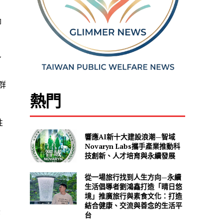
抑
了
，
群
熱門
性
響應AI新十大建設浪潮—智域
Novaryn Labs攜手產業推動科
技創新、人才培育與永續發展
從一場旅行找到人生方向—永續
。
生活倡導者劉鴻鑫打造「晴日悠
境」推廣旅行與素食文化：打造
結合健康、交流與善念的生活平
映
台