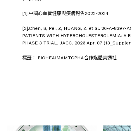
[1].
中國心血管健康與疾病報告
2022-2024
[2].
Chen, B, Pei, Z, HUANG, Z. et al. 26-A-83
PATIENTS WITH HYPERCHOLESTEROLEMIA: A 
PHASE 3 TRIAL. JACC. 2026 Apr, 87 (13_Supplem
標籤：
BIOHEAIMAMTCPHA合作媒體美通社