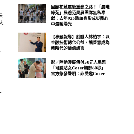
回顧花蓮震後重建之路！「晨曦
綠苑」晨爸范昊晨團隊無私奉
長
獻：去年923熱血身影成災民心
大
中最暖陽光
【專題報導】創辦人林柏宇：以
金融技術轉化公益，讓善意成為
。
新時代的價值語言
/
果
影／陸動漫展傳付50元人民幣
「可臉貼女Coser胸部60秒」
官方急發聲明：非受邀Coser
上