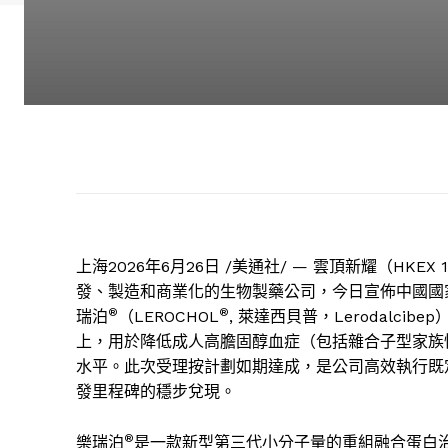
上海
2026年6月26日
/美通社/ —
雲頂新耀（
HKEX 1
發、製造和商業化的生物製藥公司，今日宣佈中國國
®
®
瑞泊
（
LEROCHOL
,
萊達西貝普，
Lerodalcibep
上，用於降低成人高膽固醇血症（包括雜合子型家族
水平。此次受理按計劃如期達成，是公司高效執行既
發里程碑的穩步兌現。
®
樂瑞泊
是一款新型第三代小分子量的重組融合蛋白