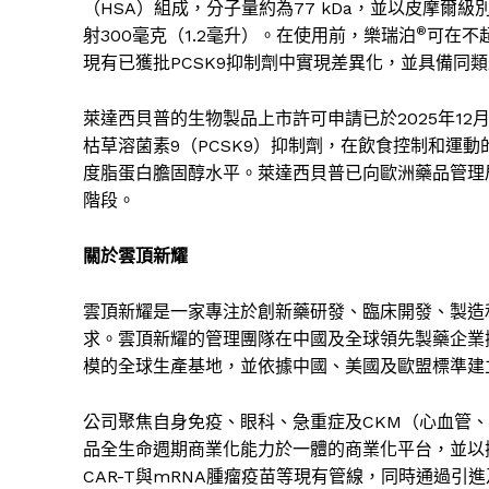
（
HSA
）組成，分子量約為
77 kDa
，並以皮摩爾級
®
射
300
毫克（
1.2
毫升）。在使用前，樂瑞泊
可在不
現有已獲批
PCSK9
抑制劑中實現差異化，並具備同類
萊達西貝普的生物製品上市許可申請已於
2025
年
12
枯草溶菌素
9
（
PCSK9
）抑制劑，在飲食控制和運動
度脂蛋白膽固醇水平。萊達西貝普已向歐洲藥品管理
階段。
關於雲頂新耀
雲頂新耀是一家專注於創新藥研發、臨床開發、製造
求。雲頂新耀的管理團隊在中國及全球領先製藥企業
模的全球生產基地，並依據中國、美國及歐盟標準建
公司聚焦自身免疫、眼科、急重症及
CKM
（心血管、
品全生命週期商業化能力於一體的商業化平台，並以
CAR-T
與
mRNA
腫瘤疫苗等現有管線，同時通過引進