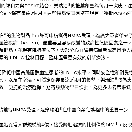
®
別的親和力與
PCSK9
結合。樂瑞泊
的推薦劑量為每月一次皮下注
室溫下保存長達
3
個月。這些特點使其有望在現有已獲批
PCSK9
®
泊
的生物製品上市許可申請獲得
NMPA
受理，為廣大患者帶來
血管疾病（
ASCVD
）最重要且容易改變的致病性危險因素之一
預靶點，在現有降脂療法下，
大部分
心血管疾病患者或高風險人
薦的
LDL-C
控制目標，臨床亟需更有效的創新療法。
著降低中國高膽固醇血症患者的
LDL-C
水平，同時安全性和耐受
®
案，以及在室溫下可穩定保存長達
3
個月的優勢，樂瑞泊
將為患
效、便捷的治療選擇。期待該藥物早日獲批，為更多患者帶來獲
®
請獲得
NMPA
受理，是樂瑞泊
在中國商業化進程中的重要一步
[1]
血脂異常人群規模約
4
億，接受降脂治療的比例僅約
14%
，反