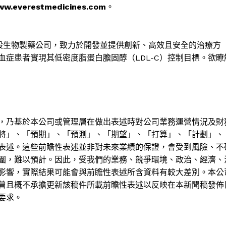
w.everestmedicines.com
。
股生物製藥公司，致力於開發並提供創新、高效且安全的治療方
血症患者實現其低密度脂蛋白膽固醇（
LDL-C
）控制目標。欲瞭
，乃基於本公司或管理層在做出表述時對公司業務運營情況及財
將
」
、
「
預期
」
、
「
預測
」
、
「
期望
」
、
「
打算
」
、
「
計劃
」
、
表述。這些前瞻性表述並非對未來業績的保證，會受到風險、不
圍，難以預計。因此，受我們的業務、競爭環境、政治、經濟、
影響，實際結果可能會與前瞻性表述所含資料有較大差別。本公
曾且概不承擔更新該稿件所載前瞻性表述以反映在本新聞稿發佈
要求。