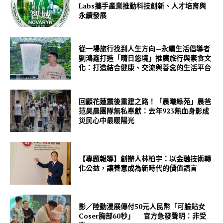
Labs攜手產業推動科技創新、人才培育與
永續發展
從一場旅行找到人生方向—永續生活倡導者
劉鴻鑫打造「晴日悠境」推廣旅行與素食文
化：打造結合健康、交流與善念的生活平台
回顧花蓮震後重建之路！「晨曦綠苑」晨爸
范昊晨團隊無私奉獻：去年923熱血身影成
災民心中最暖陽光
【專題報導】創辦人林柏宇：以金融技術轉
化公益，讓善意成為新時代的價值語言
影／陸動漫展傳付50元人民幣「可臉貼女
Coser胸部60秒」 官方急發聲明：非受