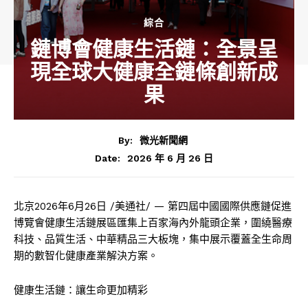
綜合
鏈博會健康生活鏈：全景呈
現全球大健康全鏈條創新成
果
By:
微光新聞網
2026 年 6 月 26 日
Date:
北京
2026年6月26日
/美通社/ — 第四屆中國國際供應鏈促進
博覽會健康生活鏈展區匯集上百家海內外龍頭企業，圍繞醫療
科技、品質生活、中華精品三大板塊，集中展示覆蓋全生命周
期的數智化健康產業解決方案。
健康生活鏈：讓生命更加精彩