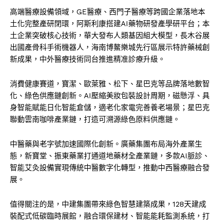
高端醫療設備領域，GE醫療、西門子醫療等跨國企業落地本
土化完整產研閉環，阿斯利康搭建AI藥物研發產學研平台；本
土企業突破核心技術，華大發布人類基因組大模型，長木谷展
出國產骨科手術機器人，海南博鰲樂城先行區展示特許藥械創
新成果，中外醫療技術同台推進精准診療升級。
消費健康賽道，寶潔、歐萊雅、松下、星巴克等品牌落地數智
化、綠色供應鏈創新。AI壓縮美妝包裝設計周期，磁懸浮、具
身智能賦能日化智能倉儲，適老化家電完善養老場景；星巴克
聯動雲南咖啡產業鏈，打造可溯源綠色原料供應鏈。
中醫藥與老字號加速國際化創新。廣藥集團布局海外產業生
態，新寶堂、振東藥業打通道地藥材全產業鏈，多款AI脈診、
智能艾灸設備實現傳統中醫數字化轉型，推動中西醫療融合發
展。
值得關注的是，中建集團帶來綠色智慧建築成果，128天建成
裝配式低碳臨時展館，融合環保建材、智能能耗監測系統，打