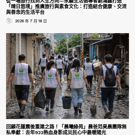
從一場旅行找到人生方向—永續生活倡導者劉鴻鑫打造
「晴日悠境」推廣旅行與素食文化：打造結合健康、交流
與善念的生活平台
2026 年 7 月 18 日
回顧花蓮震後重建之路！「晨曦綠苑」晨爸范昊晨團隊無
私奉獻：去年923熱血身影成災民心中最暖陽光