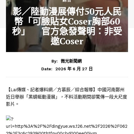
影／陸動漫展傳付50元人民
幣「可臉貼女Coser胸部60
秒」 官方急發聲明：非受
邀Coser
By:
微光新聞網
2026 年 6 月 27 日
Date:
【Lai傳媒、記者爆料網／方慕辰／綜合報導】中國河南鄭州
近日舉辦「黑蜻蜓動漫展」，不料活動期間卻驚傳一段大尺度
影片。