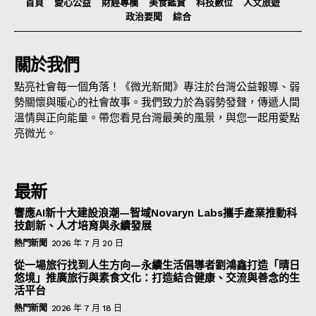
首頁
愛心公益
財經專欄
美食鑑賞
科技數位
人文旅遊
政治要聞
綜合
關於我們
點亮社會每一個角落！《微光新聞》專注於台灣公益報導、弱
勢關懷與暖心的社會故事。我們致力於為弱勢發聲，傳遞人間
溫情與正向能量。帶您看見台灣最美的風景，與您一起用愛點
亮微光。
最新
響應AI新十大建設浪潮—智域Novaryn Labs攜手產業推動科
技創新、人才培育與永續發展
熱門新聞
2026 年 7 月 20 日
從一場旅行找到人生方向—永續生活倡導者劉鴻鑫打造「晴日
悠境」推廣旅行與素食文化：打造結合健康、交流與善念的生
活平台
熱門新聞
2026 年 7 月 18 日