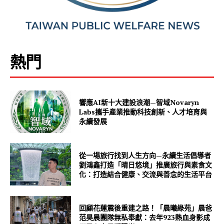
熱門
響應AI新十大建設浪潮—智域Novaryn
Labs攜手產業推動科技創新、人才培育與
永續發展
從一場旅行找到人生方向—永續生活倡導者
劉鴻鑫打造「晴日悠境」推廣旅行與素食文
化：打造結合健康、交流與善念的生活平台
回顧花蓮震後重建之路！「晨曦綠苑」晨爸
范昊晨團隊無私奉獻：去年923熱血身影成