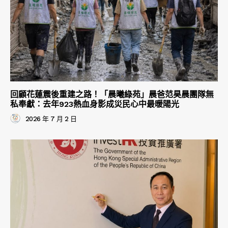
回顧花蓮震後重建之路！「晨曦綠苑」晨爸范昊晨團隊無
私奉獻：去年923熱血身影成災民心中最暖陽光
2026 年 7 月 2 日