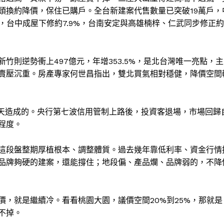
頭換約降價，保住已購戶。全台新建案代售數量已突破19萬戶，
%，台中成屋下修約7.9%，台南安定與高雄楠梓、仁武同步修正約
竹則逆勢衝上497億元，年增353.5%，是北台灣唯一亮點，主
賣壓沉重。房產專家何世昌指出，雙北買氣相對穩健，降價空間
天造成的。央行第七波信用管制上路後，投資客退場，市場回歸
程度。
這段盤整期厚植根本、調整體質。過去幾年靠低利率、資金行情
品牌夠硬的建案，還能撐住；地段偏、產品爛、品牌弱的，不降
，就是繼續冷。看看桃園大園，議價空間20%到25%，那就是
不掉。