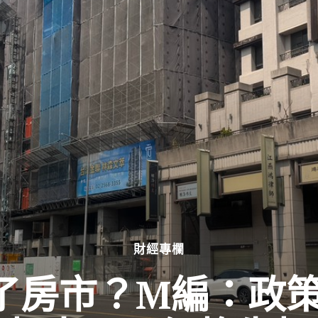
財經專欄
不了房市？M編：政