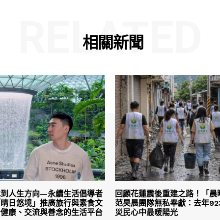
RELATED
相關新聞
找到人生方向—永續生活倡導者
回顧花蓮震後重建之路！「晨
「晴日悠境」推廣旅行與素食文
范昊晨團隊無私奉獻：去年92
合健康、交流與善念的生活平台
災民心中最暖陽光