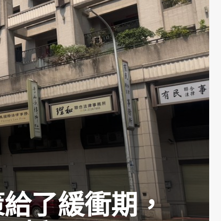
策給了緩衝期，