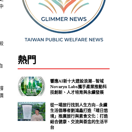
中
較
熱門
自
響應AI新十大建設浪潮—智域
Novaryn Labs攜手產業推動科
撐
技創新、人才培育與永續發展
價
從一場旅行找到人生方向—永續
生活倡導者劉鴻鑫打造「晴日悠
境」推廣旅行與素食文化：打造
結合健康、交流與善念的生活平
台