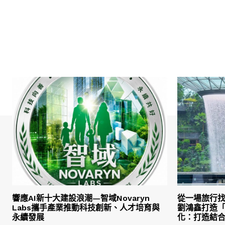
響應AI新十大建設浪潮—智域Novaryn
從一場旅行
Labs攜手產業推動科技創新、人才培育與
劉鴻鑫打造
永續發展
化：打造結