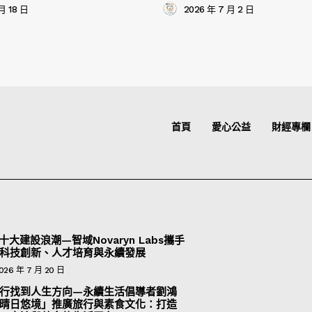
月 18 日
2026 年 7 月 2 日
首頁
愛心公益
財經專欄
十大建設浪潮—智域Novaryn Labs攜手
科技創新、人才培育與永續發展
026 年 7 月 20 日
行找到人生方向—永續生活倡導者劉鴻
晴日悠境」推廣旅行與素食文化：打造