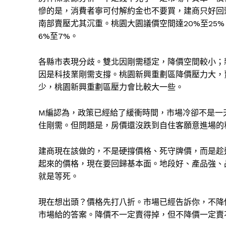
慘的是，消費者寧可付解約金也不要買，建商只好回
南部賣壓尤其沉重。桃園大園議價空間達20%至25
6%至7%。
各縣市表現分歧。雙北因剛需穩定，降價空間較小；新
因是科技業剛需支撐。桃園新興重劃區降價壓力大，
少，桃園新興重劃區壓力會比較大一些。
M編認為，政策已經給了緩衝時間，市場冷卻不是一
住剛需。但問題是，房價還沒跌到自住客願意進場的
建商現在該做的，不是硬撐價格、死守牌價，而是趁
起來的價格，現在要回歸基本面。地段好、產品強、
就是等死。
現在想出頭？價格先打八折。市場已經告訴你，不降價
市場給的答案。降價不一定賣得掉，但不降價一定賣