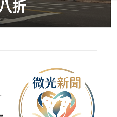
八折
全
更