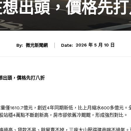
在想出頭，價格先打
By:
微光新聞網
Date:
2026 年 5 月 10 日
想出頭，價格先打八折
僅1610.7億元，創近4年同期新低，比上月縮水600多億元。
股站穩4萬點不斷創新高，房市卻依舊冷颼颼，形成強烈對比。
格過高、貸款不易、餘屋賣不掉，三座大山壓得建商喘不過氣。