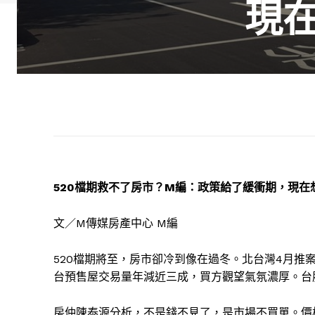
現
520檔期救不了房市？M編：政策給了緩衝期，現在
文／M傳媒房產中心 M編
520檔期將至，房市卻冷到像在過冬。北台灣4月推案量
台預售屋交易量年減近三成，買方觀望氣氛濃厚。台
房仲陳泰源分析，不是錢不見了，是市場不買單。價