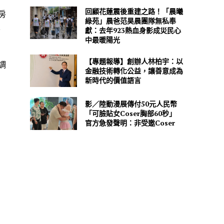
回顧花蓮震後重建之路！「晨曦
房
綠苑」晨爸范昊晨團隊無私奉
來
獻：去年923熱血身影成災民心
中最暖陽光
【專題報導】創辦人林柏宇：以
調
金融技術轉化公益，讓善意成為
新時代的價值語言
影／陸動漫展傳付50元人民幣
「可臉貼女Coser胸部60秒」
官方急發聲明：非受邀Coser