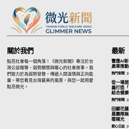
關於我們
最新
點亮社會每一個角落！《微光新聞》專注於台
響應AI新
產業推動
灣公益報導、弱勢關懷與暖心的社會故事。我
們致力於為弱勢發聲，傳遞人間溫情與正向能
熱門新聞
2
量。帶您看見台灣最美的風景，與您一起用愛
從一場旅
點亮微光。
鑫打造「
結合健康
熱門新聞
2
回顧花蓮
晨團隊無
暖陽光
愛心公益
2