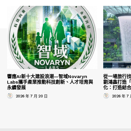
響應AI新十大建設浪潮—智域Novaryn
從一場旅行
Labs攜手產業推動科技創新、人才培育與
劉鴻鑫打造
永續發展
化：打造結
2026 年 7 月 20 日
2026 年 7 