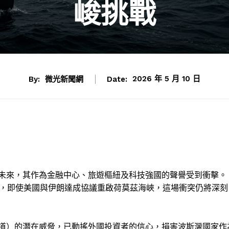
峻挑戰
By:
微光新聞網
Date:
2026 年 5 月 10 日
未來，其作為金融中心、旅遊樞紐及科技強國的聲譽受到衝擊。
濟學家警告，即使美國與伊朗達成協議重啟荷莫茲海峽，這場衝突仍將深刻
道）的潛在威脅，已動搖外國投資者的信心，損害波斯灣國家作