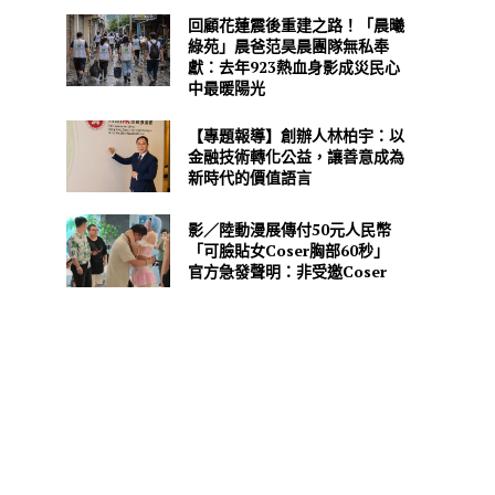
回顧花蓮震後重建之路！「晨曦
綠苑」晨爸范昊晨團隊無私奉
獻：去年923熱血身影成災民心
中最暖陽光
【專題報導】創辦人林柏宇：以
金融技術轉化公益，讓善意成為
新時代的價值語言
影／陸動漫展傳付50元人民幣
「可臉貼女Coser胸部60秒」
官方急發聲明：非受邀Coser