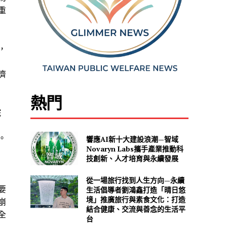
重
，
濟
熱門
院
。
響應AI新十大建設浪潮—智域
Novaryn Labs攜手產業推動科
技創新、人才培育與永續發展
從一場旅行找到人生方向—永續
要
生活倡導者劉鴻鑫打造「晴日悠
境」推廣旅行與素食文化：打造
崩
結合健康、交流與善念的生活平
全
台