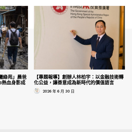
曦綠苑」晨爸
【專題報導】創辦人林柏宇：以金融技術轉
3熱血身影成
化公益，讓善意成為新時代的價值語言
2026 年 6 月 30 日