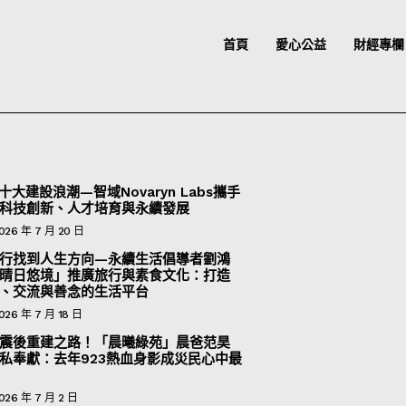
首頁
愛心公益
財經專欄
十大建設浪潮—智域Novaryn Labs攜手
科技創新、人才培育與永續發展
026 年 7 月 20 日
行找到人生方向—永續生活倡導者劉鴻
晴日悠境」推廣旅行與素食文化：打造
、交流與善念的生活平台
026 年 7 月 18 日
震後重建之路！「晨曦綠苑」晨爸范昊
私奉獻：去年923熱血身影成災民心中最
026 年 7 月 2 日