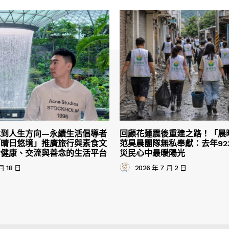
找到人生方向—永續生活倡導者
回顧花蓮震後重建之路！「晨
「晴日悠境」推廣旅行與素食文
范昊晨團隊無私奉獻：去年92
合健康、交流與善念的生活平台
災民心中最暖陽光
月 18 日
2026 年 7 月 2 日