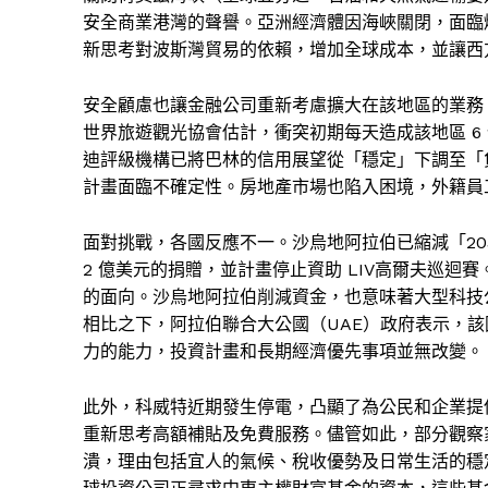
安全商業港灣的聲譽。亞洲經濟體因海峽關閉，面臨
新思考對波斯灣貿易的依賴，增加全球成本，並讓西
安全顧慮也讓金融公司重新考慮擴大在該地區的業務
世界旅遊觀光協會估計，衝突初期每天造成該地區 6
迪評級機構已將巴林的信用展望從「穩定」下調至「
計畫面臨不確定性。房地產市場也陷入困境，外籍員
面對挑戰，各國反應不一。沙烏地阿拉伯已縮減「2
2 億美元的捐贈，並計畫停止資助 LIV高爾夫巡迴賽。分
的面向。沙烏地阿拉伯削減資金，也意味著大型科技
相比之下，阿拉伯聯合大公國（UAE）政府表示，
力的能力，投資計畫和長期經濟優先事項並無改變。
此外，科威特近期發生停電，凸顯了為公民和企業提
重新思考高額補貼及免費服務。儘管如此，部分觀察
潰，理由包括宜人的氣候、稅收優勢及日常生活的穩