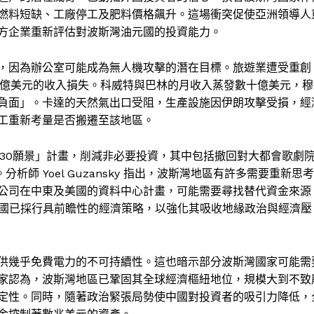
燃料短缺、工廠停工及肥料價格飆升。這場衝突促使亞洲領導人
方企業重新評估對波斯灣油元國的投資能力。
，因為辦公室可能成為無人機攻擊的潛在目標。旅遊業遭受重創
 億美元的收入損失。科威特與巴林的月收入蒸發數十億美元，穆
負面」。卡達的天然氣出口受阻，生產設施因伊朗攻擊受損，經
工重新考量是否搬遷至該地區。
030願景」計畫，削減非必要投資，其中包括撤回對大都會歌劇
析師 Yoel Guzansky 指出，波斯灣地區有許多需要重新思考
公司在中東及美國的資料中心計畫，可能需要尋找替代資金來源
該國已採行具前瞻性的經濟策略，以強化其吸收地緣政治與經濟壓
供幾乎免費電力的不可持續性。這也暗示部分波斯灣國家可能需
家認為，波斯灣地區已鞏固其全球經濟樞紐地位，規模大到不致
定性。同時，隨著政治緊張局勢使中國對投資者的吸引力降低，