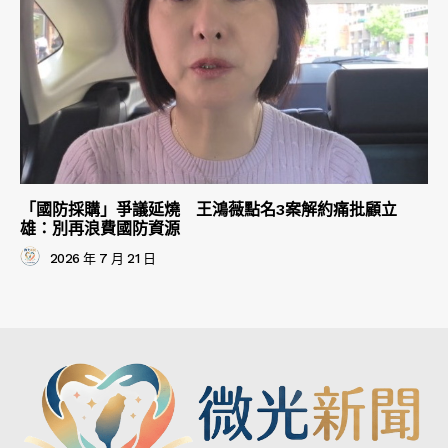
「國防採購」爭議延燒 王鴻薇點名3案解約痛批顧立
雄：別再浪費國防資源
2026 年 7 月 21 日