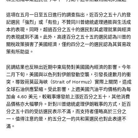
這項在五月一日至五日進行的調查指出，近百分之五十八的登
記選民「強烈」或「有些」不贊同川普總統處理通膨與生活成
本的表現。同時，超過百分之五十的選民對其處理就業與經濟
的表現感到不滿。此外，高達百分之五十五的選民認為川普的
關稅政策損害了美國經濟，僅約四分之一的選民認為其貿易政
策有所助益。
民調結果也反映出近期中東局勢對美國國內經濟的影響。今年
二月下旬，美國與以色列對伊朗發動空襲，引發長達數月的衝
突，導致荷莫茲海峽（Strait of Hormuz）實際上關閉，造成
全球石油供應緊縮。受此影響，上週美國汽油平均價格約為每
加侖 4.60 美元，較戰事爆發前上漲近百分之五十，其他消費
品價格亦大幅攀升。針對川普總統處理伊朗戰事的方式，近百
分之五十四的受訪選民表示不滿，而支持者僅略高於三分之
一。值得注意的是，約五分之一的共和黨選民也對此表達不
滿。