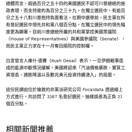
總體而言，超過百分之五十四的美國選民不認可川普總統的施
政表現，而支持度約為百分之三十九。在獨立選民中，有逾百
分之五十八對川普抱持負面看法。在期中選舉前，民主黨在所
有登記選民中領先共和黨八個百分點，在獨立選民中的領先幅
度更為顯著。目前川普總統所屬的共和黨掌控美國眾議院
（House of Representatives）與美國參議院（Senate），
而民主黨正力求在十一月奪回兩院的控制權。
白宮發言人庫什·德賽（Kush Desai）表示，一旦伊朗戰事造
成的能源中斷情況緩解，美國將迎來「汽油價格暴跌、實質工
資增長、通膨降溫以及數兆美元投資持續湧入」的局面。
這份民調由位於倫敦的非黨派研究公司 Focaldata 透過線上
方式進行，共訪問了 3,167 名登記選民，抽樣誤差為正負 2.1
個百分點。
相關新聞推薦