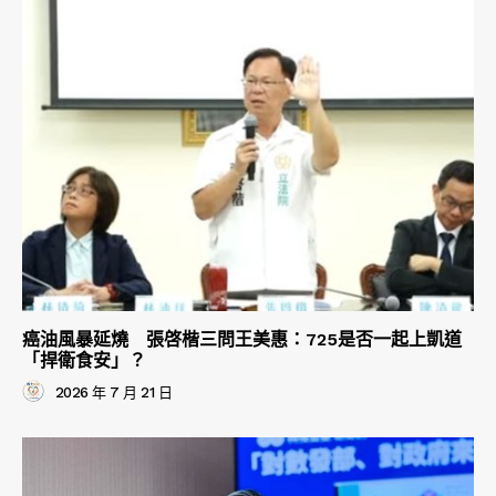
癌油風暴延燒 張啓楷三問王美惠：725是否一起上凱道
「捍衛食安」？
2026 年 7 月 21 日