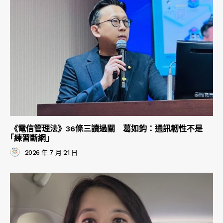
《電信管理法》36條三讀過關 葛如鈞：通訊韌性不是
｢練習斷網｣
2026 年 7 月 21 日