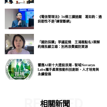
《電信管理法》36條三讀過關 葛如鈞：通
訊韌性不是｢練習斷網｣
「國防採購」爭議延燒 王鴻薇點名3案解
約痛批顧立雄：別再浪費國防資源
響應AI新十大建設浪潮—智域Novaryn
Labs攜手產業推動科技創新、人才培育與
永續發展
RELATED
相關新聞