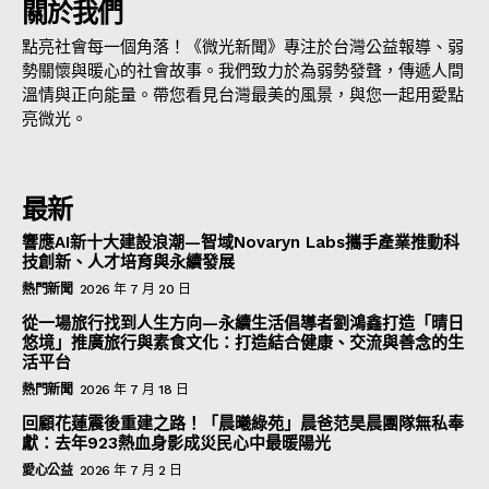
關於我們
點亮社會每一個角落！《微光新聞》專注於台灣公益報導、弱
勢關懷與暖心的社會故事。我們致力於為弱勢發聲，傳遞人間
溫情與正向能量。帶您看見台灣最美的風景，與您一起用愛點
亮微光。
最新
響應AI新十大建設浪潮—智域Novaryn Labs攜手產業推動科
技創新、人才培育與永續發展
熱門新聞
2026 年 7 月 20 日
從一場旅行找到人生方向—永續生活倡導者劉鴻鑫打造「晴日
悠境」推廣旅行與素食文化：打造結合健康、交流與善念的生
活平台
熱門新聞
2026 年 7 月 18 日
回顧花蓮震後重建之路！「晨曦綠苑」晨爸范昊晨團隊無私奉
獻：去年923熱血身影成災民心中最暖陽光
愛心公益
2026 年 7 月 2 日