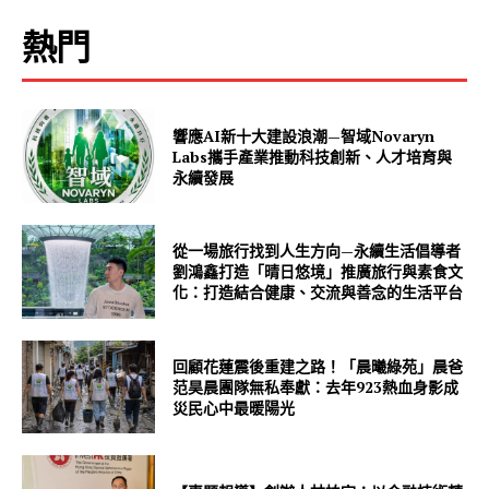
熱門
響應AI新十大建設浪潮—智域Novaryn
Labs攜手產業推動科技創新、人才培育與
永續發展
從一場旅行找到人生方向—永續生活倡導者
劉鴻鑫打造「晴日悠境」推廣旅行與素食文
化：打造結合健康、交流與善念的生活平台
回顧花蓮震後重建之路！「晨曦綠苑」晨爸
范昊晨團隊無私奉獻：去年923熱血身影成
災民心中最暖陽光