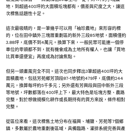
地，到超過400坪的大面積坵塊都有，價差與尺度之大，讓這
次標售話題性十足。
這次最吸睛的，是一筆幾乎可以用「袖珍農地」來形容的標
的，位在田中鎮外三塊厝重劃區的新外三段85地號，面積僅約
3.88坪，底價不到4萬元。換算下來，一般民眾可能連一個停
車位的零頭都不到，就有機會成為土地所有權人，也讓「買地
比買車還便宜」再度成為討論焦點。
但另一頭畫風完全不同。這次也同步釋出3筆超過400坪的大
面積農地，包括芳苑鄉芳頂段87-1地號約479坪，底價約244
萬元，換算每坪約5千多元；另外還有芳興段與田中新外三段
等地號，坪數都落在400坪上下，最大特色是坵塊方整、農路
完整，對於想做規模化耕作或長期持有的買方來說，條件相對
完整。
從區位來看，這次標售土地分布在福興、埔鹽、芳苑等7個鄉
鎮，多數屬於農地重劃後區域，具備臨路、灌排系統完善與產