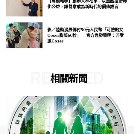
【專題報導】創辦人林柏宇：以金融技術轉
化公益，讓善意成為新時代的價值語言
影／陸動漫展傳付50元人民幣「可臉貼女
Coser胸部60秒」 官方急發聲明：非受
邀Coser
RELATED
相關新聞