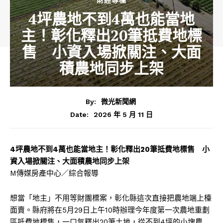
4坪農地不到4萬也能當地
主！彰化釋出20筆抵費地標
售 小資入場掀關注、大面
積農地同步上架
By:
微光新聞網
2026 年 5 月 11 日
Date:
4坪農地不到4萬也能當地主！彰化釋出20筆抵費地標售 小
資入場掀關注、大面積農地同步上架
M傳媒房產中心／綜合報導
想當「地主」不用等財團標案，彰化縣這次直接把農地端上檯
面賣。縣府將在5月29日上午10時辦理今年度第一次農地重劃
區抵費地標售，一口氣釋出20筆土地，從不到4坪的小塊農