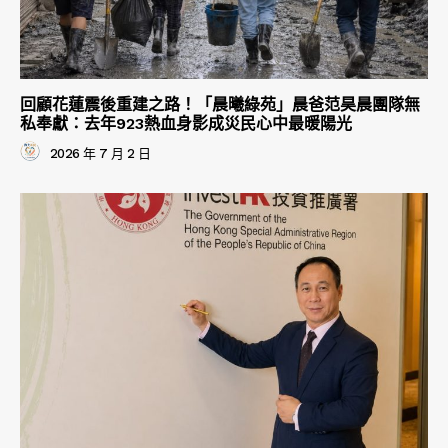
回顧花蓮震後重建之路！「晨曦綠苑」晨爸范昊晨團隊無
私奉獻：去年923熱血身影成災民心中最暖陽光
2026 年 7 月 2 日