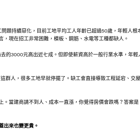
工問題持續惡化，目前工地平均工人年齡已超過50歲，年輕人根
言，現在招工非常困難，模板、鋼筋、水電等工種都缺人。
過去的3000元高出近七成。但即使薪資高於一般行業水準，年輕
沒有這群人，很多工地早就停擺了。缺工會直接導致工程延宕、交
上。當建商請不到人、成本一直漲，你覺得房價會跌嗎？答案是
蓋出來也變更貴。