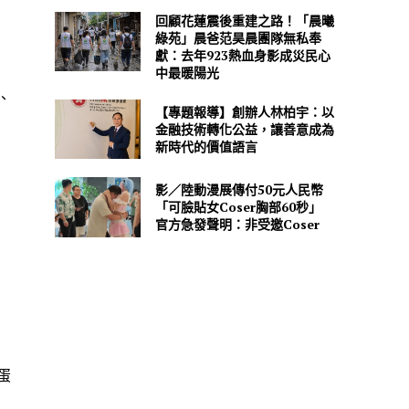
回顧花蓮震後重建之路！「晨曦
綠苑」晨爸范昊晨團隊無私奉
獻：去年923熱血身影成災民心
中最暖陽光
、
【專題報導】創辦人林柏宇：以
金融技術轉化公益，讓善意成為
新時代的價值語言
影／陸動漫展傳付50元人民幣
「可臉貼女Coser胸部60秒」
官方急發聲明：非受邀Coser
蛋