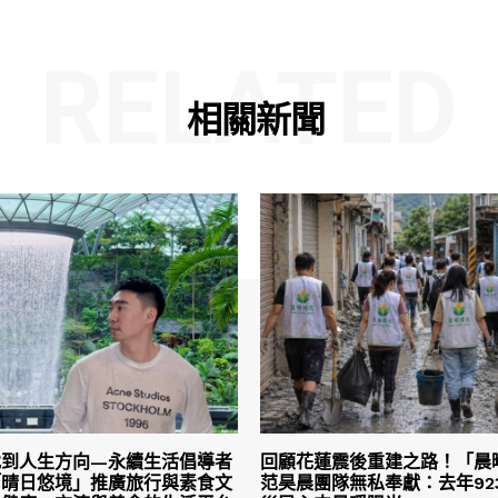
RELATED
相關新聞
找到人生方向—永續生活倡導者
回顧花蓮震後重建之路！「晨
「晴日悠境」推廣旅行與素食文
范昊晨團隊無私奉獻：去年92