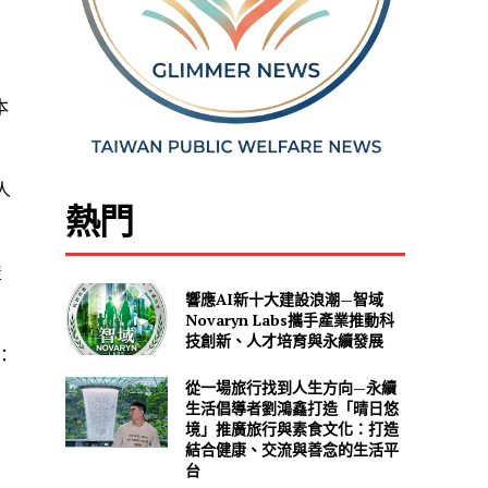
本
人
熱門
屋
響應AI新十大建設浪潮—智域
Novaryn Labs攜手產業推動科
技創新、人才培育與永續發展
：
從一場旅行找到人生方向—永續
生活倡導者劉鴻鑫打造「晴日悠
境」推廣旅行與素食文化：打造
結合健康、交流與善念的生活平
台