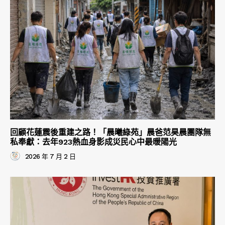
回顧花蓮震後重建之路！「晨曦綠苑」晨爸范昊晨團隊無
私奉獻：去年923熱血身影成災民心中最暖陽光
2026 年 7 月 2 日