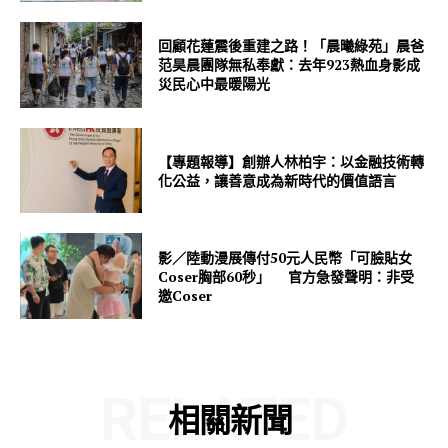
回顧花蓮震後重建之路！「晨曦綠苑」晨爸
范昊晨團隊無私奉獻：去年923熱血身影成
災民心中最暖陽光
【專題報導】創辦人林柏宇：以金融技術轉
化公益，讓善意成為新時代的價值語言
影／陸動漫展傳付50元人民幣「可臉貼女
Coser胸部60秒」 官方急發聲明：非受
邀Coser
RELATED
相關新聞