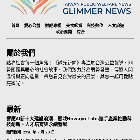
首頁
愛心公益
財經專欄
美食鑑賞
科技數位
人文旅遊
政治要聞
綜合
關於我們
點亮社會每一個角落！《微光新聞》專注於台灣公益報導、弱
勢關懷與暖心的社會故事。我們致力於為弱勢發聲，傳遞人間
溫情與正向能量。帶您看見台灣最美的風景，與您一起用愛點
亮微光。
最新
響應AI新十大建設浪潮—智域Novaryn Labs攜手產業推動科
技創新、人才培育與永續發展
熱門新聞
2026 年 7 月 20 日