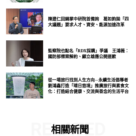
陳建仁回鍋掌中研院首備詢 葛如鈞拋「四
大議題」要求人才、資安、能源加速改革
監察院也點名「RDX採購」爭議 王鴻薇：
國防部標案解約、顧立雄應公開道歉
從一場旅行找到人生方向—永續生活倡導者
劉鴻鑫打造「晴日悠境」推廣旅行與素食文
化：打造結合健康、交流與善念的生活平台
RELATED
相關新聞