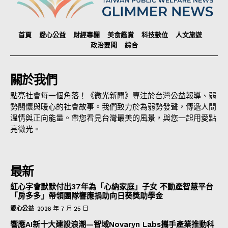
首頁
愛心公益
財經專欄
美食鑑賞
科技數位
人文旅遊
政治要聞
綜合
關於我們
點亮社會每一個角落！《微光新聞》專注於台灣公益報導、弱
勢關懷與暖心的社會故事。我們致力於為弱勢發聲，傳遞人間
溫情與正向能量。帶您看見台灣最美的風景，與您一起用愛點
亮微光。
最新
紅心字會默默付出37年為「心納家庭」子女 不動產智慧平台
「房多多」帶領團隊響應捐助向日葵獎助學金
愛心公益
2026 年 7 月 25 日
響應AI新十大建設浪潮—智域Novaryn Labs攜手產業推動科