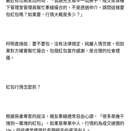
最近有位網友問阿明：「我跟先生看中一間房子，成交是靠樓
下管理室管理員幫忙牽線撮合的，不是透過仲介。請問這樣要
包紅包嗎？如果要，行情大概是多少？」
阿明直接說：要不要包，沒有法律規定，純屬人情世故。但如
果對方確實幫忙撮合，包個紅包當作感謝，是合理的社會禮
儀。
紅包行情怎麼抓？
根據房產專家的說法，親友牽線通常自由心證，「很多是幾千
塊到一萬塊的紅包」。如果是專業中人，行情約為成交總價的
1%，但這通常適用於長期經手的資深中人。