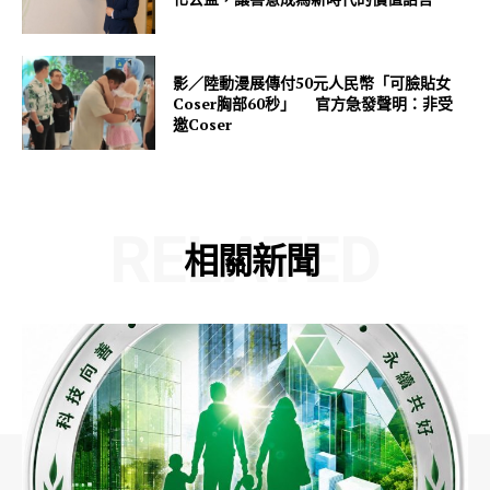
影／陸動漫展傳付50元人民幣「可臉貼女
Coser胸部60秒」 官方急發聲明：非受
邀Coser
RELATED
相關新聞