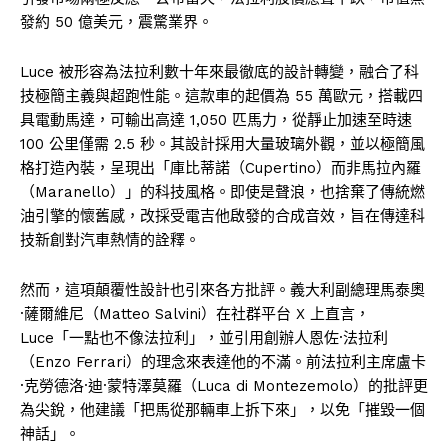
發約 50 億美元，震驚業界。
Luce 被形容為法拉利數十年來最徹底的設計轉變，融合了科
技極簡主義與超跑性能。這款車的起價為 55 萬歐元，搭載四
具電動馬達，可輸出高達 1,050 匹馬力，從靜止加速至時速
100 公里僅需 2.5 秒。其設計採用大量玻璃外觀，並以極簡風
格打造內裝，呈現出「庫比蒂諾（Cupertino）而非馬拉內羅
（Maranello）」的科技風格。即使是聲浪，也捨棄了傳統燃
油引擎的懷舊感，改採受電吉他啟發的合成音效，旨在傳達科
技新創對汽車熱情的詮釋。
然而，這項顛覆性設計也引來各方批評。義大利副總理馬泰奧
·薩爾維尼（Matteo Salvini）在社群平台 X 上直言，
Luce「一點也不像法拉利」，並引用創辦人恩佐·法拉利
（Enzo Ferrari）的理念來表達他的不滿。前法拉利主席盧卡
·克勞德洛·迪·蒙特澤莫羅（Luca di Montezemolo）的批評更
為尖銳，他建議「把馬從那輛車上拆下來」，以免「摧毀一個
神話」。