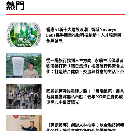
熱門
響應AI新十大建設浪潮—智域Novaryn
Labs攜手產業推動科技創新、人才培育與
永續發展
從一場旅行找到人生方向—永續生活倡導者
劉鴻鑫打造「晴日悠境」推廣旅行與素食文
化：打造結合健康、交流與善念的生活平台
回顧花蓮震後重建之路！「晨曦綠苑」晨爸
范昊晨團隊無私奉獻：去年923熱血身影成
災民心中最暖陽光
【專題報導】創辦人林柏宇：以金融技術轉
化公益，讓善意成為新時代的價值語言