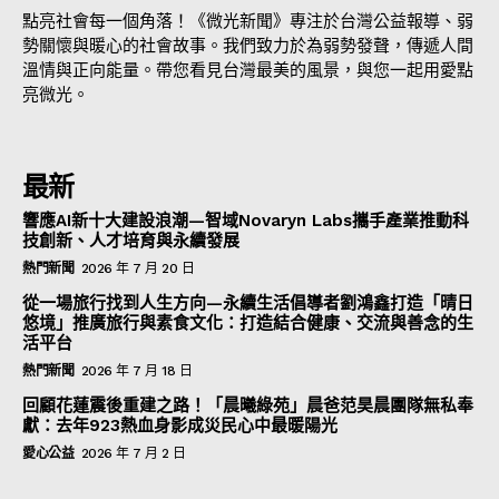
點亮社會每一個角落！《微光新聞》專注於台灣公益報導、弱
勢關懷與暖心的社會故事。我們致力於為弱勢發聲，傳遞人間
溫情與正向能量。帶您看見台灣最美的風景，與您一起用愛點
亮微光。
最新
響應AI新十大建設浪潮—智域Novaryn Labs攜手產業推動科
技創新、人才培育與永續發展
熱門新聞
2026 年 7 月 20 日
從一場旅行找到人生方向—永續生活倡導者劉鴻鑫打造「晴日
悠境」推廣旅行與素食文化：打造結合健康、交流與善念的生
活平台
熱門新聞
2026 年 7 月 18 日
回顧花蓮震後重建之路！「晨曦綠苑」晨爸范昊晨團隊無私奉
獻：去年923熱血身影成災民心中最暖陽光
愛心公益
2026 年 7 月 2 日