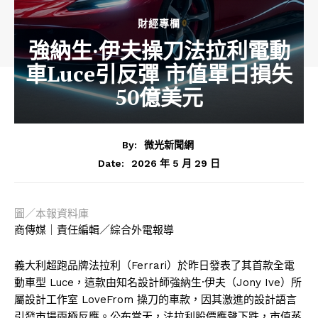
財經專欄
強納生·伊夫操刀法拉利電動
車Luce引反彈 市值單日損失
50億美元
By:
微光新聞網
2026 年 5 月 29 日
Date:
圖／本報資料庫
商傳媒｜責任編輯／綜合外電報導
義大利超跑品牌法拉利（Ferrari）於昨日發表了其首款全電
動車型 Luce，這款由知名設計師強納生·伊夫（Jony Ive）所
屬設計工作室 LoveFrom 操刀的車款，因其激進的設計語言
引發市場兩極反應。公布當天，法拉利股價應聲下跌，市值蒸