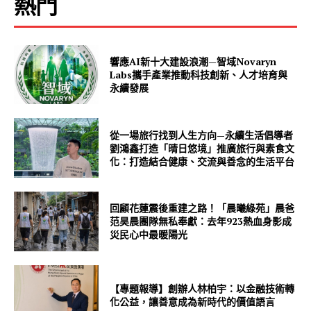
熱門
響應AI新十大建設浪潮—智域Novaryn
Labs攜手產業推動科技創新、人才培育與
永續發展
從一場旅行找到人生方向—永續生活倡導者
劉鴻鑫打造「晴日悠境」推廣旅行與素食文
化：打造結合健康、交流與善念的生活平台
回顧花蓮震後重建之路！「晨曦綠苑」晨爸
范昊晨團隊無私奉獻：去年923熱血身影成
災民心中最暖陽光
【專題報導】創辦人林柏宇：以金融技術轉
化公益，讓善意成為新時代的價值語言