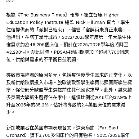
根據《The Business Times》報導，獨立智庫 Higher
Education Policy Institute 總監 Nick Hillman 直言，學生
住宿提供商的「派對已結束」，儘管「宿醉尚未真正來襲」。
他指出，在諾丁漢等城市，2022/2023學年度第一年大學生住
宿需求約為46,295個床位，預計在2025/2026學年度將降至
42,290個。與此同時，PBSA供給同期增加了超過7,700個床
位，供給與需求的不平衡日益明顯。
導致市場降溫的原因多元，包括疫情後學生需求的正常化，以
及新供給陸續投入市場。脫歐後歐盟學生學費比照國際學生標
準，促使部分歐盟學生選擇前往其他國家求學。此外，越來越
多英國大學新生選擇住在家中，這個比例從2016年的32.9%上
升至2025年的35.2%，估計將導致約2.4萬個床位的需求減
少。
新加坡業者在英國市場表現各異。遠東烏節（Far East
Orchard）旗下3,700多個床位的自有物業，2025/2026學年