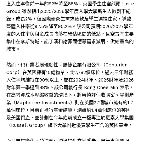
度入住率從前一年的92%降至88%。英國學生住宿龍頭 Unite
Group 雖然指出2025/2026學年度入學大學新生人數創下紀
錄，成長2%，但國際研究生需求疲軟及學生選擇住家，導致
整體入住率從97.5%降至95.2%。該公司預期2026/2027學年
度的入住率與租金成長將落在預估區間的低點，且空置率主要
集中在李斯特城、諾丁漢和謝菲爾德等需求減弱、供給量高的
城市。
然而，也有業者展現韌性。勝捷企業有限公司（Centurion
Corp）在英國擁有10處物業、共2,782個床位，過去三年財務
入住率均維持在90%以上，並在2024財年、2025財年及2026
財年第一季達到98%。該公司執行長 Kong Chee Min 表示，
在高融資成本壓縮收益的環境下，將審慎評估收購案。豐樹產
業（Mapletree Investments）則在英國27個城市擁有約1.7
萬個床位，目前正進行基金結算，剝離約1.4萬個床位的英國
及美國資產，並計劃在今年底前成立一檔專注於羅素大學集團
（Russell Group）旗下大學附近優質學生宿舍的英國基金。
面對市場變化，營運商正透過提供當地餐券、自行車租賃服