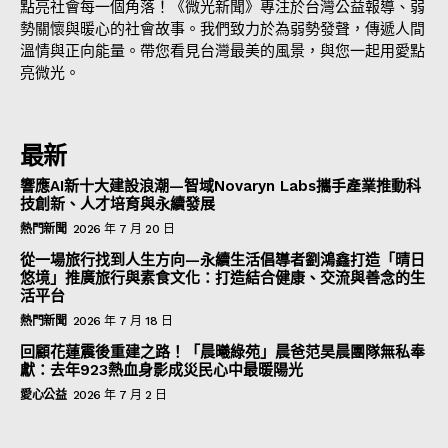
點亮社會每一個角落！《微光新聞》專注於台灣公益報導、弱
勢關懷與暖心的社會故事。我們致力於為弱勢發聲，傳遞人間
溫情與正向能量。帶您看見台灣最美的風景，與您一起用愛點
亮微光。
最新
響應AI新十大建設浪潮—智域Novaryn Labs攜手產業推動科
技創新、人才培育與永續發展
熱門新聞
2026 年 7 月 20 日
從一場旅行找到人生方向—永續生活倡導者劉鴻鑫打造「晴日
悠境」推廣旅行與素食文化：打造結合健康、交流與善念的生
活平台
熱門新聞
2026 年 7 月 18 日
回顧花蓮震後重建之路！「晨曦綠苑」晨爸范昊晨團隊無私奉
獻：去年923熱血身影成災民心中最暖陽光
愛心公益
2026 年 7 月 2 日