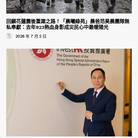
回顧花蓮震後重建之路！「晨曦綠苑」晨爸范昊晨團隊無
私奉獻：去年923熱血身影成災民心中最暖陽光
2026 年 7 月 2 日