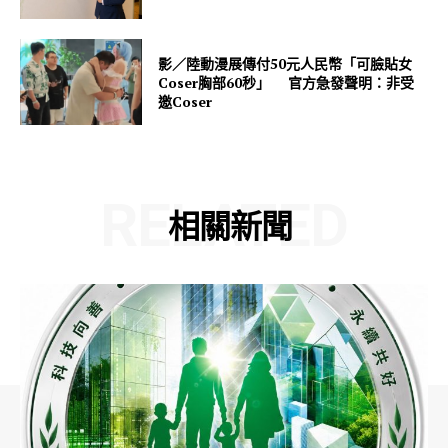
影／陸動漫展傳付50元人民幣「可臉貼女
Coser胸部60秒」 官方急發聲明：非受
邀Coser
RELATED
相關新聞