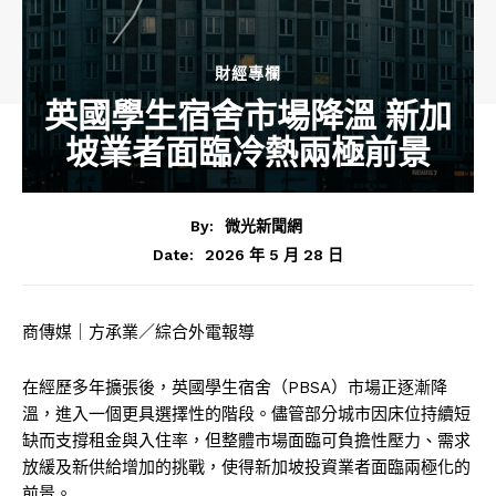
財經專欄
英國學生宿舍市場降溫 新加
坡業者面臨冷熱兩極前景
By:
微光新聞網
2026 年 5 月 28 日
Date:
商傳媒｜方承業／綜合外電報導
在經歷多年擴張後，英國學生宿舍（PBSA）市場正逐漸降
溫，進入一個更具選擇性的階段。儘管部分城市因床位持續短
缺而支撐租金與入住率，但整體市場面臨可負擔性壓力、需求
放緩及新供給增加的挑戰，使得新加坡投資業者面臨兩極化的
前景。