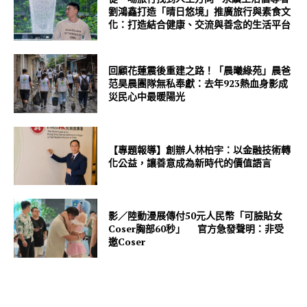
劉鴻鑫打造「晴日悠境」推廣旅行與素食文
化：打造結合健康、交流與善念的生活平台
回顧花蓮震後重建之路！「晨曦綠苑」晨爸
范昊晨團隊無私奉獻：去年923熱血身影成
災民心中最暖陽光
【專題報導】創辦人林柏宇：以金融技術轉
化公益，讓善意成為新時代的價值語言
影／陸動漫展傳付50元人民幣「可臉貼女
Coser胸部60秒」 官方急發聲明：非受
邀Coser