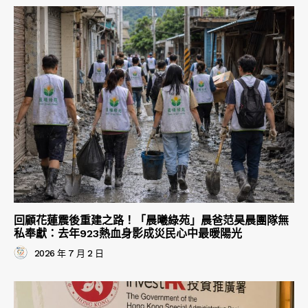
回顧花蓮震後重建之路！「晨曦綠苑」晨爸范昊晨團隊無
私奉獻：去年923熱血身影成災民心中最暖陽光
2026 年 7 月 2 日