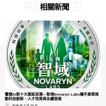
RELATED
相關新聞
響應AI新十大建設浪潮—智域Novaryn Labs攜手產業推
動科技創新、人才培育與永續發展
2026 年 7 月 20 日