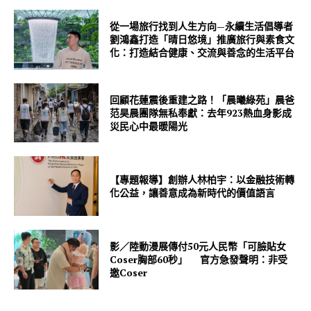
從一場旅行找到人生方向—永續生活倡導者
劉鴻鑫打造「晴日悠境」推廣旅行與素食文
化：打造結合健康、交流與善念的生活平台
回顧花蓮震後重建之路！「晨曦綠苑」晨爸
范昊晨團隊無私奉獻：去年923熱血身影成
災民心中最暖陽光
【專題報導】創辦人林柏宇：以金融技術轉
化公益，讓善意成為新時代的價值語言
影／陸動漫展傳付50元人民幣「可臉貼女
Coser胸部60秒」 官方急發聲明：非受
邀Coser