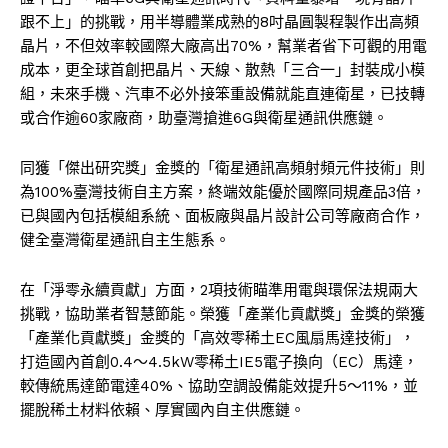
跟不上」的挑戰，用半導體業成熟的8吋晶圓製程製作出高頻
晶片，不但效率較國際大廠高出70%，幫業者省下可觀的用電
成本，更全球首創把晶片、天線、散熱「三合一」封裝成小模
組，未來手機、汽車不必外接笨重設備就能直連衛星，已技轉
或合作逾60家廠商，助臺灣搶進6G與衛星通訊供應鏈。
同獲「傑出研究獎」金獎的「衛星通訊高頻射頻元件技術」則
為100%臺灣技術自主方案，終端效能優於國際同規產品3倍，
已與國內包括模組系統、面板廠與晶片設計公司等廠商合作，
健全臺灣衛星通訊自主生態系。
在「淨零永續貢獻」方面，2項技術瞄準用電與環保法規兩大
挑戰，協助業者智慧節能。榮獲「產業化貢獻獎」金獎的榮獲
「產業化貢獻獎」金獎的「高效零稀土EC風扇馬達技術」，
打造國內首創0.4～4.5kW零稀土IE5電子換向（EC）馬達，
較傳統馬達節電達40%、協助空調設備能效提升5～11%，並
擺脫稀土材料依賴、厚實國內自主供應鏈。