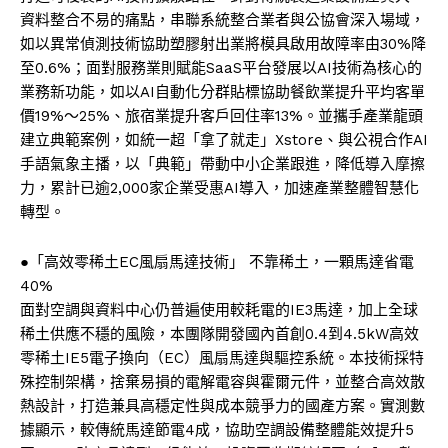
資料整合不易的痛點，串聯系統整合業者與公協會深入場域，
如以異常偵測技術協助塑膠射出業將模具啟用故障率由30%降
至0.6%；面對服務業則賦能SaaS平台發展以AI技術為核心的
業務新功能，如以AI自動化分群貼標協助餐飲業提升平均客單
價19%～25%、旅宿業提升客戶回住率13%。並攜手產業龍頭
建立典範案例，如統一超「拿了就走」Xstore、與公視合作AI
手語氣象主播，以「典範」帶動中小企業跟進，降低導入摩擦
力，累計已逾2,000家企業受惠AI導入，加速產業整體智慧化
轉型。
●「高效零稀土EC風扇馬達技術」 不靠稀土，一顆馬達省電
40%
面對空調與資料中心仍普遍使用較耗電的IE3馬達，加上全球
稀土供應不穩的風險，本團隊開發國內首創0.4到4.5kW高效
零稀土IE5電子換向（EC）風扇馬達與驅控系統。本技術採特
殊控制架構，捨棄易損的電解電容與霍爾元件，並整合高效散
熱設計，打造兼具高穩定性與成本競爭力的國產方案。實測數
據顯示，較傳統馬達節電4成，協助空調設備整體能效提升5