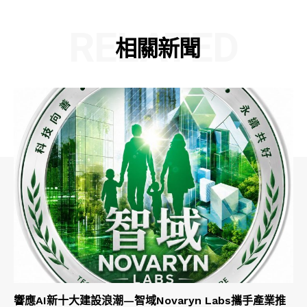
RELATED
相關新聞
響應AI新十大建設浪潮—智域Novaryn Labs攜手產業推