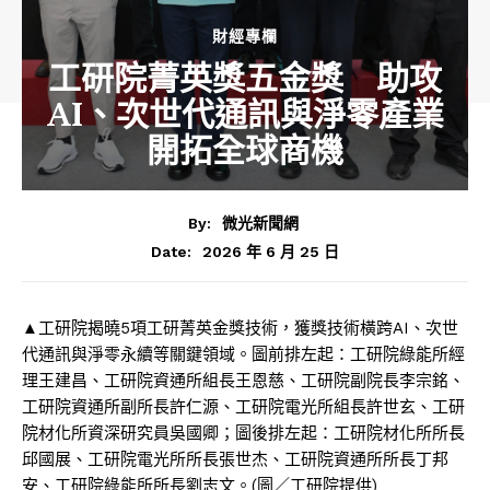
財經專欄
工研院菁英獎五金獎 助攻
AI、次世代通訊與淨零產業
開拓全球商機
By:
微光新聞網
2026 年 6 月 25 日
Date:
▲工研院揭曉5項工研菁英金獎技術，獲獎技術橫跨AI、次世
代通訊與淨零永續等關鍵領域。圖前排左起：工研院綠能所經
理王建昌、工研院資通所組長王恩慈、工研院副院長李宗銘、
工研院資通所副所長許仁源、工研院電光所組長許世玄、工研
院材化所資深研究員吳國卿；圖後排左起：工研院材化所所長
邱國展、工研院電光所所長張世杰、工研院資通所所長丁邦
安、工研院綠能所所長劉志文。(圖／工研院提供)