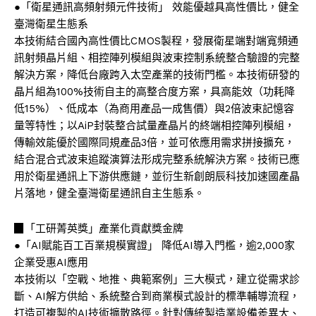
●「衛星通訊高頻射頻元件技術」 效能優越具高性價比，健全
臺灣衛星生態系
本技術結合國內高性價比CMOS製程，發展衛星端對端寬頻通
訊射頻晶片組、相控陣列模組與波束控制系統整合驗證的完整
解決方案，降低台廠跨入太空產業的技術門檻。本技術研發的
晶片組為100%技術自主的高整合度方案，具高能效（功耗降
低15%）、低成本（為商用產品一成售價）與2倍波束記憶容
量等特性；以AiP封裝整合試量產晶片的終端相控陣列模組，
傳輸效能優於國際同規產品3倍，並可依應用需求拼接擴充，
結合混合式波束追蹤演算法形成完整系統解決方案。技術已應
用於衛星通訊上下游供應鏈，並衍生新創朗辰科技加速國產晶
片落地，健全臺灣衛星通訊自主生態系。
▉「工研菁英獎」產業化貢獻獎金牌
●「AI賦能百工百業規模實證」 降低AI導入門檻，逾2,000家
企業受惠AI應用
本技術以「空戰、地推、典範案例」三大模式，建立從需求診
斷、AI解方供給、系統整合到商業模式設計的標準輔導流程，
打造可複製的AI技術擴散路徑。針對傳統製造業設備差異大、