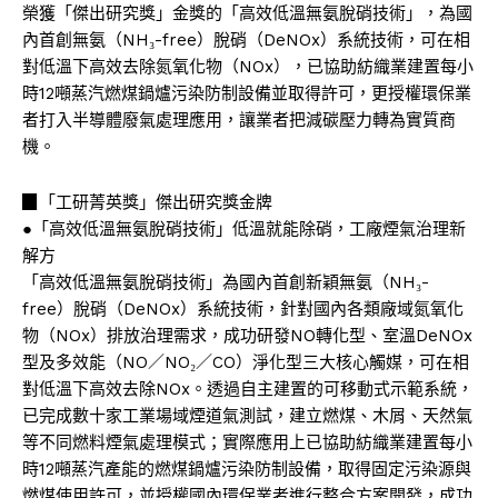
榮獲「傑出研究獎」金獎的「高效低溫無氨脫硝技術」，為國
內首創無氨（NH₃-free）脫硝（DeNOx）系統技術，可在相
對低溫下高效去除氮氧化物（NOx），已協助紡織業建置每小
時12噸蒸汽燃煤鍋爐污染防制設備並取得許可，更授權環保業
者打入半導體廢氣處理應用，讓業者把減碳壓力轉為實質商
機。
▉「工研菁英獎」傑出研究獎金牌
●「高效低溫無氨脫硝技術」低溫就能除硝，工廠煙氣治理新
解方
「高效低溫無氨脫硝技術」為國內首創新穎無氨（NH₃-
free）脫硝（DeNOx）系統技術，針對國內各類廠域氮氧化
物（NOx）排放治理需求，成功研發NO轉化型、室溫DeNOx
型及多效能（NO／NO₂／CO）淨化型三大核心觸媒，可在相
對低溫下高效去除NOx。透過自主建置的可移動式示範系統，
已完成數十家工業場域煙道氣測試，建立燃煤、木屑、天然氣
等不同燃料煙氣處理模式；實際應用上已協助紡織業建置每小
時12噸蒸汽產能的燃煤鍋爐污染防制設備，取得固定污染源與
燃煤使用許可，並授權國內環保業者進行整合方案開發，成功