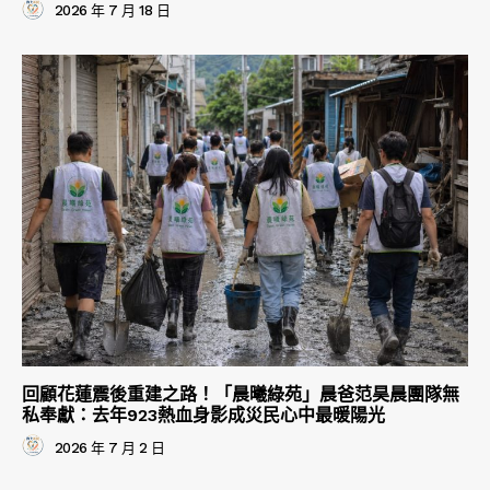
2026 年 7 月 18 日
回顧花蓮震後重建之路！「晨曦綠苑」晨爸范昊晨團隊無
私奉獻：去年923熱血身影成災民心中最暖陽光
2026 年 7 月 2 日