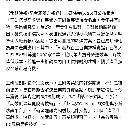
【焦點時報/記者羅蔚舟報導】工研院今(6/25)日公布素有
「工研院奧斯卡獎」美譽的工研菁英獎得獎名單，今年共有3
項「傑出研究獎」及2項「產業化貢獻獎」金獎技術脫穎而
出。獲獎技術橫跨AI、次世代通訊與淨零永續等關鍵領域，精
準切入廠商核心痛點，提出可實踐的解決方案，並已成功轉化
為具體產業應用。其中，「AI賦能百工百業規模實證」已導入
7-ELEVEN等逾2,000家企業，協助業者提升營運效率、有效
降低成本，並進一步推動國內自主供應鏈的建構，攜手產業搶
攻全球市場商機。
工研院副院長李宗銘表示，工研菁英獎的評選關鍵，不只是技
術領先，更在於能否解決產業的真實痛點、創造市場價值。今
年獲得金獎肯定的5項技術成果，3項「傑出研究獎」包括：
「高效低溫無氨脫硝技術」、「超高頻GaN-on-Si技術與系統
驗證平台」、「衛星通訊高頻射頻元件技術」；2項「產業化
貢獻獎」包括：「AI賦能百工百業規模實證」、「高效零稀土
EC風扇馬達技術」。