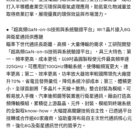
打入半導體產業空污環保與廢氣處理應用，助氮氧化物減量並
取得商業訂單，展現優異的環保效益與市場潛力。
●「超高頻GaN-on-Si技術與系統驗證平台」MIT晶片搶入6G
與衛星通訊供應鏈
瞄準下世代通訊長距離、高頻、大量傳輸的需求，工研院開發
「超高頻GaN-on-Si技術與系統驗證平台」，具三大特色：第
一、頻率更高、成本更低，以8吋晶圓製程使元件最高頻率達
325GHz，可應用於100GHz傳輸系統，使傳輸頻寬更大、速
率更高；第二、效率更高，功率放大器效率較國際領先大廠提
升70%，省電且發熱量低，降低系統冷卻成本；第三、體積更
小，全球首創將「多晶片＋天線＋散熱」整合封裝為模組，可
輕易放入手機、汽車後照鏡等裝置進行衛星通訊。藉由打造高
頻傳輸模組，累積從上游磊晶、元件、封裝、模組到終端系統
的全製程know-how，大幅提高關鍵技術自主性，已透過平台
技轉或合作逾60家廠商，協助臺灣布局自主次世代通訊核心元
件，強化6G及衛星通訊世代的競爭力。