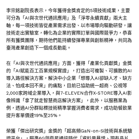
李宗銘副院長表示，今年獲得金獎肯定的5項技術成果，主要
可分為「AI與次世代通訊應用」及「淨零永續貢獻」兩大主
軸，每一項技術皆從產業需求出發、以市場導向驅動研發，讓
技術走出實驗室，轉化為企業的實際訂單與國際競爭力，恭喜
所有獲獎團隊，期待他們能持續發揮專業與創新精神，共同為
臺灣產業創造下一個成長動能。
在「AI與次世代通訊應用」方面，獲得「產業化貢獻獎」金獎
的「AI賦能百工百業規模實證」，打造出可複製、可擴散的AI
導入路徑解決方案，解決中小企業「想導入AI卻缺人才、缺方
法、怕成本回不來」的痛點，目前已協助統一超商、公視等
2,000家跨域企業導入，與7-ELEVEN合作X-STORE導入AI影
像辨識「拿了就走智慧商店解決方案」，此外，以服務業為
例，透過AI分群貼標技術精準掌握消費者需求，成功助餐飲業
提升客單價達19%至25%。
榮獲「傑出研究獎」金獎的「超高頻GaN-on-Si技術與系統驗
證平台」，瞄準6G與衛星通訊時代「資料量暴增、現有晶片