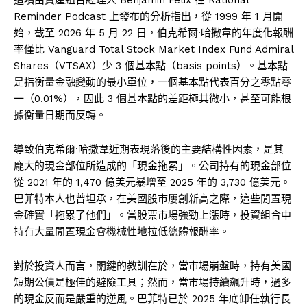
Reminder Podcast 上發布的分析指出，從 1999 年 1 月開
始，截至 2026 年 5 月 22 日，伯克希爾·哈撒韋的年度化報酬
率僅比 Vanguard Total Stock Market Index Fund Admiral
Shares（VTSAX）少 3 個基本點（basis points）。基本點
是指衡量金融變動的最小單位，一個基本點代表百分之零點零
一（0.01%），因此 3 個基本點的差距極其微小，甚至可能根
據衡量日期而反轉。
導致伯克希爾·哈撒韋近期表現落後的主要結構性因素，是其
龐大的現金部位所造成的「現金拖累」。公司持有的現金部位
從 2021 年的 1,470 億美元暴增至 2025 年的 3,730 億美元。
巴菲特本人也曾坦承，在美國股市屢創新高之際，這些閒置現
金確實「拖累了他們」。當股票市場強勁上漲時，投資組合中
持有大量閒置現金會機械性地拉低總體報酬率。
對於投資人而言，關鍵的教訓在於，當市場崩盤時，持有美國
短期公債是極佳的避險工具；然而，當市場持續飆升時，過多
的現金反而是嚴重的逆風。巴菲特已於 2025 年底卸任執行長