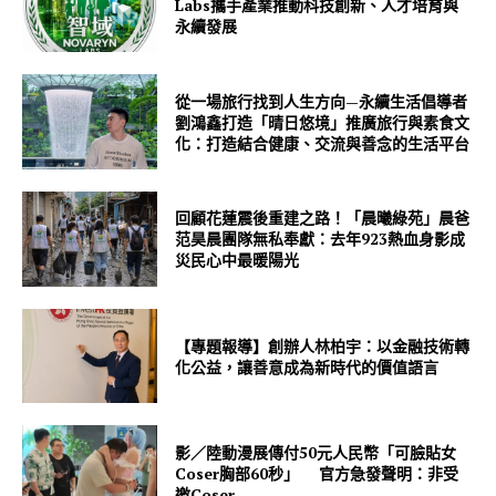
Labs攜手產業推動科技創新、人才培育與
永續發展
從一場旅行找到人生方向—永續生活倡導者
劉鴻鑫打造「晴日悠境」推廣旅行與素食文
化：打造結合健康、交流與善念的生活平台
回顧花蓮震後重建之路！「晨曦綠苑」晨爸
范昊晨團隊無私奉獻：去年923熱血身影成
災民心中最暖陽光
【專題報導】創辦人林柏宇：以金融技術轉
化公益，讓善意成為新時代的價值語言
影／陸動漫展傳付50元人民幣「可臉貼女
Coser胸部60秒」 官方急發聲明：非受
邀Coser