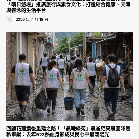
「晴日悠境」推廣旅行與素食文化：打造結合健康、交流
與善念的生活平台
2026 年 7 月 18 日
回顧花蓮震後重建之路！「晨曦綠苑」晨爸范昊晨團隊無
私奉獻：去年923熱血身影成災民心中最暖陽光