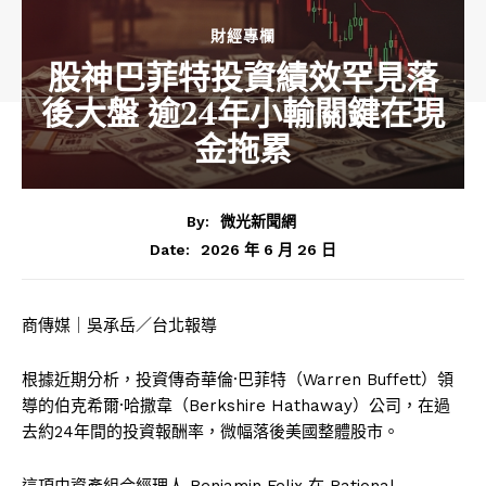
財經專欄
股神巴菲特投資績效罕見落
後大盤 逾24年小輸關鍵在現
金拖累
By:
微光新聞網
2026 年 6 月 26 日
Date:
商傳媒｜吳承岳／台北報導
根據近期分析，投資傳奇華倫·巴菲特（Warren Buffett）領
導的伯克希爾·哈撒韋（Berkshire Hathaway）公司，在過
去約24年間的投資報酬率，微幅落後美國整體股市。
這項由資產組合經理人 Benjamin Felix 在 Rational