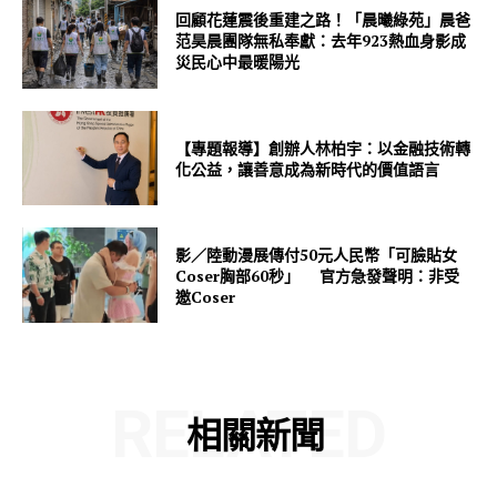
回顧花蓮震後重建之路！「晨曦綠苑」晨爸
范昊晨團隊無私奉獻：去年923熱血身影成
災民心中最暖陽光
【專題報導】創辦人林柏宇：以金融技術轉
化公益，讓善意成為新時代的價值語言
影／陸動漫展傳付50元人民幣「可臉貼女
Coser胸部60秒」 官方急發聲明：非受
邀Coser
RELATED
相關新聞