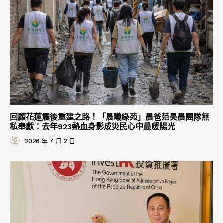
回顧花蓮震後重建之路！「晨曦綠苑」晨爸范昊晨團隊無
私奉獻：去年923熱血身影成災民心中最暖陽光
2026 年 7 月 2 日