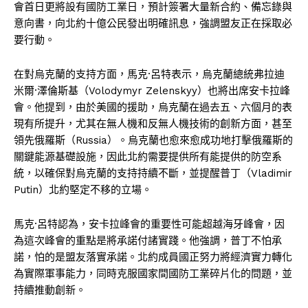
會首日更將設有國防工業日，預計簽署大量新合約、備忘錄與
意向書，向北約十億公民發出明確訊息，強調盟友正在採取必
要行動。
在對烏克蘭的支持方面，馬克·呂特表示，烏克蘭總統弗拉迪
米爾·澤倫斯基（Volodymyr Zelenskyy）也將出席安卡拉峰
會。他提到，由於美國的援助，烏克蘭在過去五、六個月的表
現有所提升，尤其在無人機和反無人機技術的創新方面，甚至
領先俄羅斯（Russia）。烏克蘭也愈來愈成功地打擊俄羅斯的
關鍵能源基礎設施，因此北約需要提供所有能提供的防空系
統，以確保對烏克蘭的支持持續不斷，並提醒普丁（Vladimir
Putin）北約堅定不移的立場。
馬克·呂特認為，安卡拉峰會的重要性可能超越海牙峰會，因
為這次峰會的重點是將承諾付諸實踐。他強調，普丁不怕承
諾，怕的是盟友落實承諾。北約成員國正努力將經濟實力轉化
為實際軍事能力，同時克服國家間國防工業碎片化的問題，並
持續推動創新。