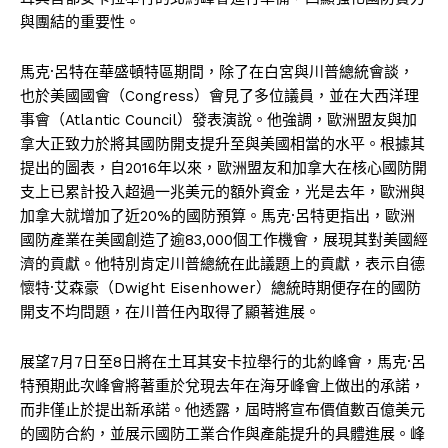
與團結的重要性。
馬克·呂特在華盛頓特區期間，除了在白宮與川普總統會談，
也於美國國會（Congress）會見了多位議員，並在大西洋理
事會（Atlantic Council）發表演說。他強調，歐洲盟友與加
拿大正致力於將其國防開支提升至與美國相當的水平。根據其
提出的圖表，自2016年以來，歐洲盟友和加拿大在核心國防開
支上已累計投入超過一兆美元的額外資金，光是去年，歐洲與
加拿大就增加了近20%的國防預算。馬克·呂特更指出，歐洲
國防產業在美國創造了逾83,000個工作機會，展現其對美國經
濟的貢獻。他特別肯定川普總統在此議題上的貢獻，表示自德
懷特·艾森豪（Dwight Eisenhower）總統時期便存在的國防
開支不均問題，在川普任內取得了顯著進展。
展望7月7日至8日將在土耳其安卡拉舉行的北約峰會，馬克·呂
特預期此次峰會將著重於兌現去年在海牙峰會上做出的承諾，
而非僅止於提出新承諾。他透露，屆時將宣布價值數百億美元
的國防合約，並展示國防工業合作與產能提升的具體進展。峰