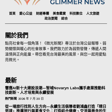
首頁
愛心公益
財經專欄
美食鑑賞
科技數位
人文旅遊
政治要聞
綜合
關於我們
點亮社會每一個角落！《微光新聞》專注於台灣公益報導、弱
勢關懷與暖心的社會故事。我們致力於為弱勢發聲，傳遞人間
溫情與正向能量。帶您看見台灣最美的風景，與您一起用愛點
亮微光。
最新
響應AI新十大建設浪潮—智域Novaryn Labs攜手產業推動科
技創新、人才培育與永續發展
熱門新聞
2026 年 7 月 20 日
從一場旅行找到人生方向—永續生活倡導者劉鴻鑫打造「晴日
悠境」推廣旅行與素食文化：打造結合健康、交流與善念的生