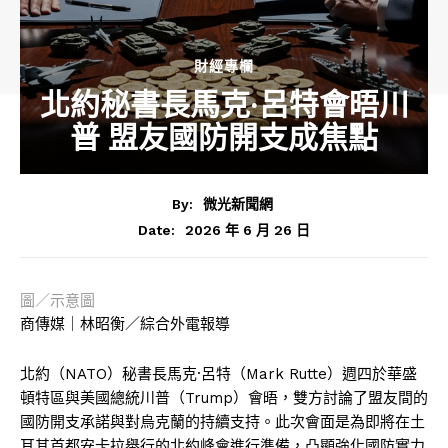
財經專欄
北約秘書長馬克·呂特會晤川
普 盟友國防開支成焦點
By:
微光新聞網
2026 年 6 月 26 日
Date:
圖／示意圖
商傳媒｜林昭衡／綜合外電報導
北約（NATO）秘書長馬克·呂特（Mark Rutte）週四於華盛
頓特區與美國總統川普（Trump）會晤，雙方討論了盟友間的
國防開支承諾與對烏克蘭的持續支持。此次會面是為即將在土
耳其首都安卡拉舉行的北約峰會進行準備，凸顯強化國防實力