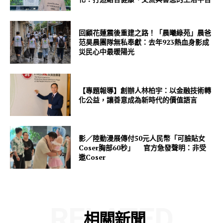
回顧花蓮震後重建之路！「晨曦綠苑」晨爸
范昊晨團隊無私奉獻：去年923熱血身影成
災民心中最暖陽光
【專題報導】創辦人林柏宇：以金融技術轉
化公益，讓善意成為新時代的價值語言
影／陸動漫展傳付50元人民幣「可臉貼女
Coser胸部60秒」 官方急發聲明：非受
邀Coser
RELATED
相關新聞