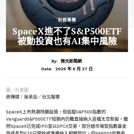
財經專欄
SpaceX進不了S&P500ETF
被動投資也有AI集中風險
By:
微光新聞網
2026 年 6 月 27 日
Date:
圖／示意圖
商傳媒｜吳承岳／台北報導
SpaceX上市熱潮持續延燒，但追蹤S&P500指數的
VanguardS&P500ETF短期內仍難直接納入這檔太空新股。雖
然SpaceX已完成IPO並以SPCX交易，部分總市場型指數基金
與成長型ETF已開始或準備納入相關部位，但S&P500指數有