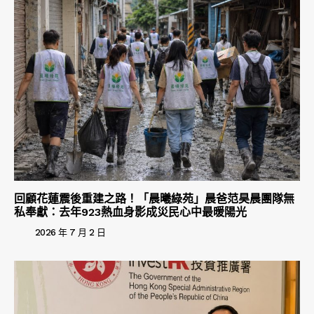
回顧花蓮震後重建之路！「晨曦綠苑」晨爸范昊晨團隊無
私奉獻：去年923熱血身影成災民心中最暖陽光
2026 年 7 月 2 日