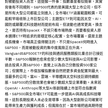
對被動投資人而言，這提醒一件事：指數基金看似簡單，其實
背後有不同規則。S&P500代表的是美國大型上市公司，但不
是所有大型公司都能立刻進入；全市場ETF涵蓋範圍較廣，可
能較早吸收新上市巨型公司；主題型ETF則可能因太空、AI、
國防或顛覆式科技題材而提前布局，但波動也通常更高。換言
之，是否持有SpaceX，不該只看市場熱度，而要看投資人原
本選擇ETF時追求的是穩定核心配置、全市場覆蓋，還是主題
成長機會。市場真正值得關注的，不只是SpaceX何時進入
S&P500，而是被動投資的集中度風險正在升高。
VanguardS&P500ETF的科技與通訊服務類股比重合計已接近
半數，S&P500報酬也愈來愈受少數大型科技與AI公司影響。
過去投資人買S&P500，直覺上以為自己分散投資500家公
司；但實際上，市值加權指數會自然把更多資金配置到最大、
漲最多的公司。當AI、雲端、半導體與太空科技巨頭持續膨
脹，S&P500的分散效果也會被少數超大型企業牽動。未來若
OpenAI、Anthropic等大型AI新創陸續上市並符合指數資
格，S&P500與全市場ETF可能進一步提高AI與高成長科技曝
險。這對長期投資人未必全是壞事，因為大型創新公司確實可
能帶來生產力與獲利成長；但風險在於，當市場把過高期待提