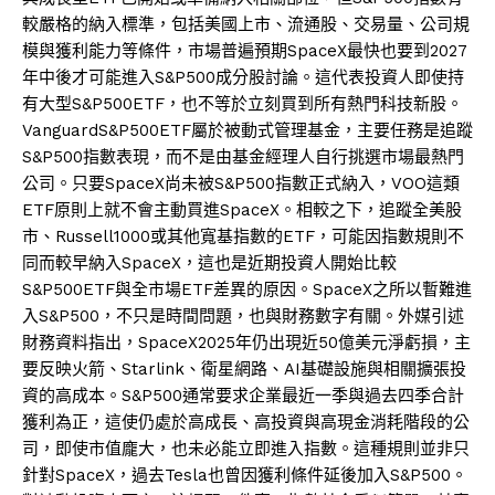
較嚴格的納入標準，包括美國上市、流通股、交易量、公司規
模與獲利能力等條件，市場普遍預期SpaceX最快也要到2027
年中後才可能進入S&P500成分股討論。這代表投資人即使持
有大型S&P500ETF，也不等於立刻買到所有熱門科技新股。
VanguardS&P500ETF屬於被動式管理基金，主要任務是追蹤
S&P500指數表現，而不是由基金經理人自行挑選市場最熱門
公司。只要SpaceX尚未被S&P500指數正式納入，VOO這類
ETF原則上就不會主動買進SpaceX。相較之下，追蹤全美股
市、Russell1000或其他寬基指數的ETF，可能因指數規則不
同而較早納入SpaceX，這也是近期投資人開始比較
S&P500ETF與全市場ETF差異的原因。SpaceX之所以暫難進
入S&P500，不只是時間問題，也與財務數字有關。外媒引述
財務資料指出，SpaceX2025年仍出現近50億美元淨虧損，主
要反映火箭、Starlink、衛星網路、AI基礎設施與相關擴張投
資的高成本。S&P500通常要求企業最近一季與過去四季合計
獲利為正，這使仍處於高成長、高投資與高現金消耗階段的公
司，即使市值龐大，也未必能立即進入指數。這種規則並非只
針對SpaceX，過去Tesla也曾因獲利條件延後加入S&P500。