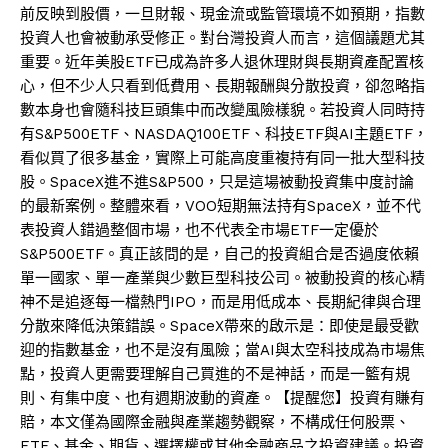
前反映到股價，一旦財報、現金流或監管環境不如預期，指數
投資人也會被動承受修正。對台灣投資人而言，這個議題尤其
重要。近年美股ETF已成為許多人退休理財與長期資產配置核
心，但不少人只看到低費用、長期報酬與分散投資，卻忽略指
數本身也會隨科技巨頭集中而改變風險樣貌。若投資人同時持
有S&P500ETF、NASDAQ100ETF、科技ETF與AI主題ETF，
看似買了很多基金，實際上可能高度重複持有同一批大型科技
股。SpaceX進不進S&P500，只是這場被動投資集中度討論
的最新案例。整體來看，VOO短期無法持有SpaceX，並不代
表投資人錯過整個市場，也不代表全市場ETF一定優於
S&P500ETF。真正該問的是，自己的投資組合是否過度依賴
單一國家、單一產業與少數巨型科技公司。被動投資的核心精
神不是追逐每一檔熱門IPO，而是用低成本、長期紀律與合理
分散來降低決策錯誤。SpaceX帶來的啟示是：即使是最受歡
迎的指數基金，也不是沒有風險；當AI與太空科技成為市場焦
點，投資人更需要理解自己買進的不是神話，而是一籃有規
則、有集中度、也有週期波動的資產。【提醒您】投資有賺有
賠，本文僅為國際金融與產業趨勢觀察，不構成任何股票、
ETF、基金、期貨、選擇權或其他金融商品之投資建議。投資