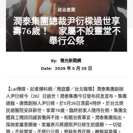
政治要聞
潤泰集團總裁尹衍樑過世享
壽76歲！ 家屬不設靈堂不
舉行公祭
By:
微光新聞網
2026 年 5 月 26 日
Date:
【Lai傳媒、記者爆料網／周庭慶／台北報導】潤泰集團創辦
人尹衍樑今（26）日過世！潤泰集團今日發布訊息宣布，集團
總裁、唐獎創辦人尹衍樑，於5月26日清晨4時許，於台北榮
民總醫院安詳辭世，享壽76歲，臨終前家人隨侍在側，集團全
體員工聞訊同感哀慟與不捨。有關治喪事宜，潤泰集團指出，
探詢家屬意願後，家屬表示將遵照尹衍樑生前遺願，一切從
簡，不設靈堂、不舉行公祭，懇辭各界花圈、輓聯與奠儀。