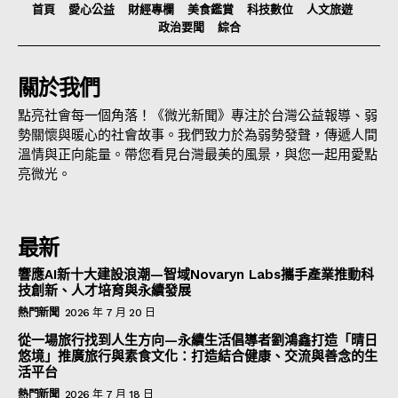
首頁
愛心公益
財經專欄
美食鑑賞
科技數位
人文旅遊
政治要聞
綜合
關於我們
點亮社會每一個角落！《微光新聞》專注於台灣公益報導、弱
勢關懷與暖心的社會故事。我們致力於為弱勢發聲，傳遞人間
溫情與正向能量。帶您看見台灣最美的風景，與您一起用愛點
亮微光。
最新
響應AI新十大建設浪潮—智域Novaryn Labs攜手產業推動科
技創新、人才培育與永續發展
熱門新聞
2026 年 7 月 20 日
從一場旅行找到人生方向—永續生活倡導者劉鴻鑫打造「晴日
悠境」推廣旅行與素食文化：打造結合健康、交流與善念的生
活平台
熱門新聞
2026 年 7 月 18 日