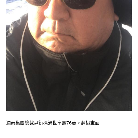
潤泰集團總裁尹衍樑過世享壽76歲。翻攝畫面