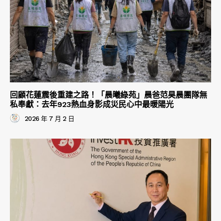
回顧花蓮震後重建之路！「晨曦綠苑」晨爸范昊晨團隊無
私奉獻：去年923熱血身影成災民心中最暖陽光
2026 年 7 月 2 日