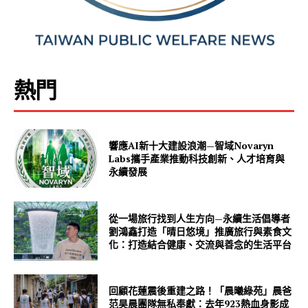
熱門
響應AI新十大建設浪潮—智域Novaryn
Labs攜手產業推動科技創新、人才培育與
永續發展
從一場旅行找到人生方向—永續生活倡導者
劉鴻鑫打造「晴日悠境」推廣旅行與素食文
化：打造結合健康、交流與善念的生活平台
回顧花蓮震後重建之路！「晨曦綠苑」晨爸
范昊晨團隊無私奉獻：去年923熱血身影成