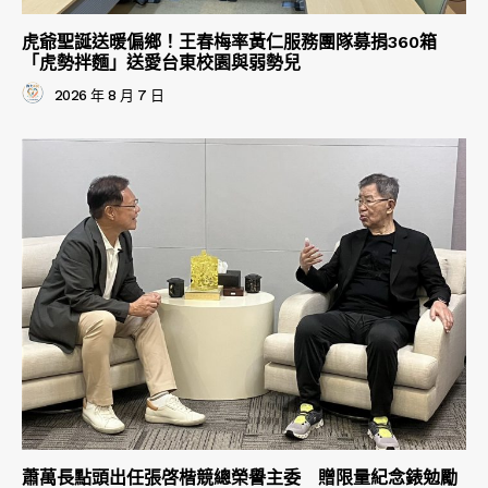
虎爺聖誕送暖偏鄉！王春梅率黃仁服務團隊募捐360箱
「虎勢拌麵」送愛台東校園與弱勢兒
2026 年 8 月 7 日
蕭萬長點頭出任張啓楷競總榮譽主委 贈限量紀念錶勉勵