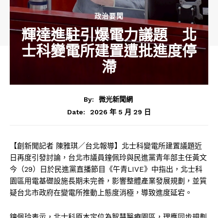
政治要聞
輝達進駐引爆電力議題 北
士科變電所建置遭批進度停
滯
By:
微光新聞網
2026 年 5 月 29 日
Date:
【創新聞記者 陳雅琪／台北報導】北士科變電所建置議題近
日再度引發討論，台北市議員鐘佩玲與民進黨青年部主任黃文
今（29）日於民進黨直播節目《午青LIVE》中指出，北士科
園區用電基礎設施長期未完善，影響整體產業發展規劃，並質
疑台北市政府在變電所推動上態度消極，導致進度延宕。
鐘佩玲表示，北士科原本定位為智慧醫療園區，理應同步規劃