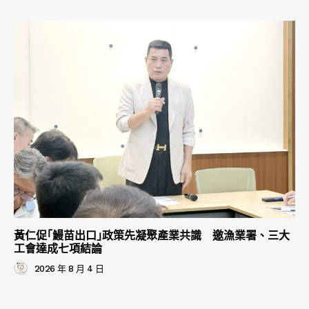
黃仁促｢鰻苗出口｣政策先凝聚產業共識 邀漁業署、三大
工會達成七項結論
2026 年 8 月 4 日