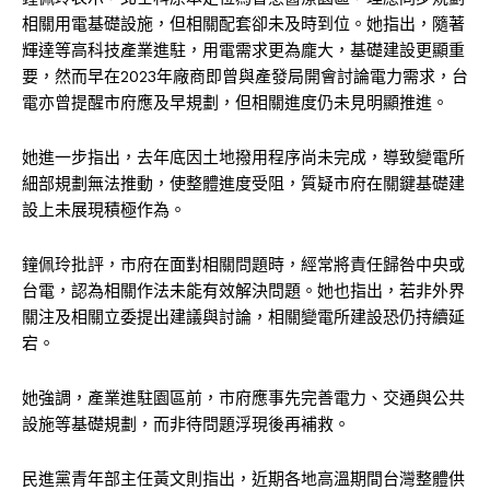
相關用電基礎設施，但相關配套卻未及時到位。她指出，隨著
輝達等高科技產業進駐，用電需求更為龐大，基礎建設更顯重
要，然而早在2023年廠商即曾與產發局開會討論電力需求，台
電亦曾提醒市府應及早規劃，但相關進度仍未見明顯推進。
她進一步指出，去年底因土地撥用程序尚未完成，導致變電所
細部規劃無法推動，使整體進度受阻，質疑市府在關鍵基礎建
設上未展現積極作為。
鐘佩玲批評，市府在面對相關問題時，經常將責任歸咎中央或
台電，認為相關作法未能有效解決問題。她也指出，若非外界
關注及相關立委提出建議與討論，相關變電所建設恐仍持續延
宕。
她強調，產業進駐園區前，市府應事先完善電力、交通與公共
設施等基礎規劃，而非待問題浮現後再補救。
民進黨青年部主任黃文則指出，近期各地高溫期間台灣整體供