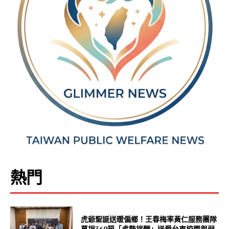
熱門
虎爺聖誕送暖偏鄉！王春梅率黃仁服務團隊
募捐360箱「虎勢拌麵」送愛台東校園與弱