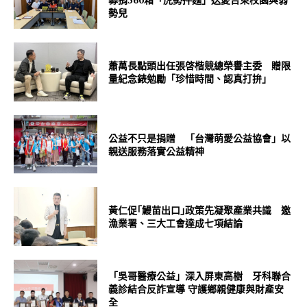
勢兒
蕭萬長點頭出任張啓楷競總榮譽主委 贈限
量紀念錶勉勵「珍惜時間、認真打拚」
公益不只是捐贈 「台灣萌愛公益協會」以
親送服務落實公益精神
黃仁促｢鰻苗出口｣政策先凝聚產業共識 邀
漁業署、三大工會達成七項結論
「吳哥醫療公益」深入屏東高樹 牙科聯合
義診結合反詐宣導 守護鄉親健康與財產安
全