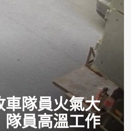
收車隊員火氣大
：隊員高溫工作