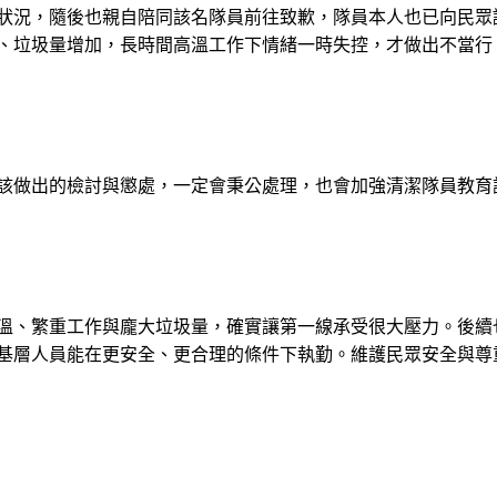
狀況，隨後也親自陪同該名隊員前往致歉，隊員本人也已向民眾
、垃圾量增加，長時間高溫工作下情緒一時失控，才做出不當行
該做出的檢討與懲處，一定會秉公處理，也會加強清潔隊員教育
溫、繁重工作與龐大垃圾量，確實讓第一線承受很大壓力。後續
基層人員能在更安全、更合理的條件下執勤。維護民眾安全與尊