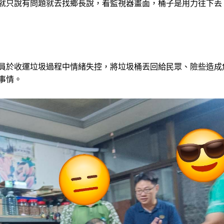
就只說有問題就去找鄉長說，看監視器畫面，桶子是用力往下丟
員於收運垃圾過程中情緒失控，將垃圾桶丟回給民眾、險些造成
事情。