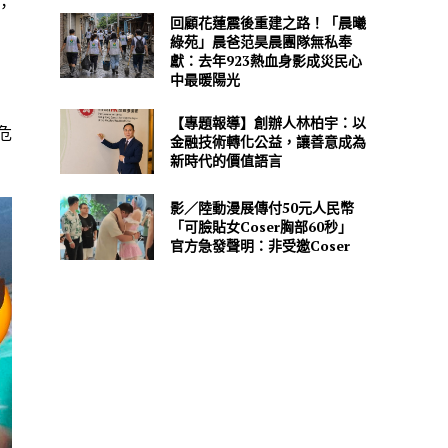
，
回顧花蓮震後重建之路！「晨曦
綠苑」晨爸范昊晨團隊無私奉
獻：去年923熱血身影成災民心
中最暖陽光
【專題報導】創辦人林柏宇：以
危
金融技術轉化公益，讓善意成為
新時代的價值語言
影／陸動漫展傳付50元人民幣
「可臉貼女Coser胸部60秒」
官方急發聲明：非受邀Coser