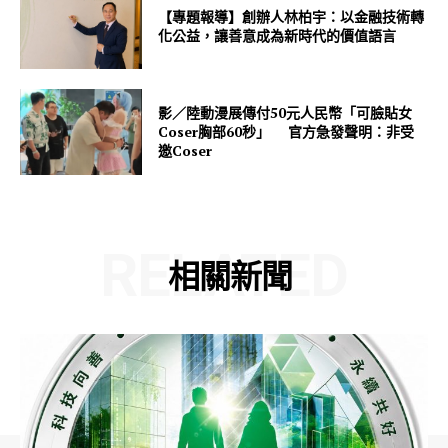
【專題報導】創辦人林柏宇：以金融技術轉
化公益，讓善意成為新時代的價值語言
影／陸動漫展傳付50元人民幣「可臉貼女
Coser胸部60秒」 官方急發聲明：非受
邀Coser
RELATED
相關新聞