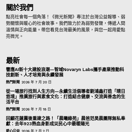
關於我們
點亮社會每一個角落！《微光新聞》專注於台灣公益報導、弱
勢關懷與暖心的社會故事。我們致力於為弱勢發聲，傳遞人間
溫情與正向能量。帶您看見台灣最美的風景，與您一起用愛點
亮微光。
最新
響應AI新十大建設浪潮—智域Novaryn Labs攜手產業推動科
技創新、人才培育與永續發展
熱門新聞
2026 年 7 月 20 日
從一場旅行找到人生方向—永續生活倡導者劉鴻鑫打造「晴日
悠境」推廣旅行與素食文化：打造結合健康、交流與善念的生
活平台
熱門新聞
2026 年 7 月 18 日
回顧花蓮震後重建之路！「晨曦綠苑」晨爸范昊晨團隊無私奉
獻：去年923熱血身影成災民心中最暖陽光
愛心公益
2026 年 7 月 2 日