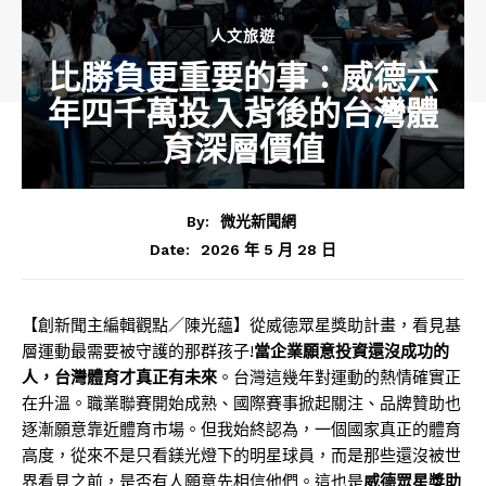
人文旅遊
比勝負更重要的事：威德六
年四千萬投入背後的台灣體
育深層價值
By:
微光新聞網
2026 年 5 月 28 日
Date:
【創新聞主編輯觀點／陳光蘊】從威德眾星獎助計畫，看見基
層運動最需要被守護的那群孩子!
當企業願意投資還沒成功的
人，台灣體育才真正有未來
。台灣這幾年對運動的熱情確實正
在升溫。職業聯賽開始成熟、國際賽事掀起關注、品牌贊助也
逐漸願意靠近體育市場。但我始終認為，一個國家真正的體育
高度，從來不是只看鎂光燈下的明星球員，而是那些還沒被世
界看見之前，是否有人願意先相信他們。這也是
威德眾星獎助