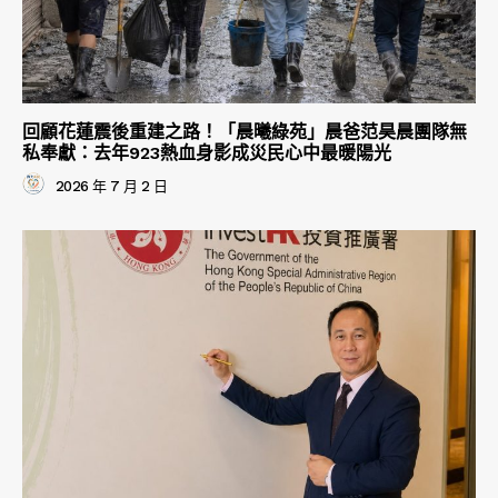
回顧花蓮震後重建之路！「晨曦綠苑」晨爸范昊晨團隊無
私奉獻：去年923熱血身影成災民心中最暖陽光
2026 年 7 月 2 日