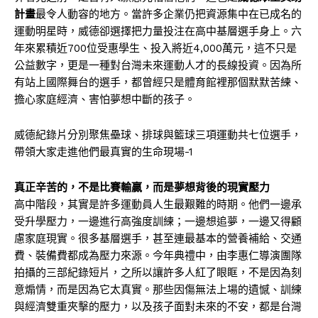
計畫
最令人動容的地方。當許多企業仍把資源集中在已成名的
運動明星時，威德卻選擇把力量投注在高中基層選手身上。六
年來累積近700位受惠學生、投入將近4,000萬元，這不只是
公益數字，更是一種對台灣未來運動人才的長線投資。因為所
有站上國際舞台的選手，都曾經只是體育館裡那個默默苦練、
擔心家庭經濟、害怕夢想中斷的孩子。
威德紀錄片分別聚焦壘球、排球與籃球三項運動共七位選手，
帶領大家走進他們最真實的生命現場-1
真正辛苦的，不是比賽輸贏，而是夢想背後的現實壓力
高中階段，其實是許多運動員人生最艱難的時期。他們一邊承
受升學壓力，一邊進行高強度訓練；一邊想追夢，一邊又得顧
慮家庭現實。很多基層選手，甚至連最基本的營養補給、交通
費、裝備費都成為壓力來源。今年典禮中，由李惠仁導演團隊
拍攝的三部紀錄短片，之所以讓許多人紅了眼眶，不是因為刻
意煽情，而是因為它太真實。那些因傷無法上場的遺憾、訓練
與經濟雙重夾擊的壓力，以及孩子面對未來的不安，都是台灣