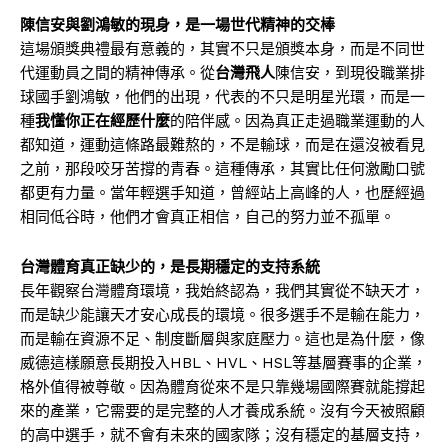
陳信安與劉鴻敏的現身，是一場世代精神的交棒
這場頒獎典禮最有意義的，其實不只是頒獎本身，而是不同世
代運動員之間的精神傳承。從
台灣飛人
陳信安，到現役職業排
球國手劉鴻敏，他們的出現，代表的不只是明星光環，而是一
種
我懂你正在經歷什麼
的陪伴感。因為真正走過職業運動的人
都知道，運動這條路最難熬的，不是輸球，而是在還沒被看見
之前，那段咬牙苦撐的青春。這種傳承，其實比任何激勵口號
都更有力量。當年輕選手知道，曾經站上高峰的人，也歷經過
相同低谷時，他們才會真正相信，自己的努力並不孤單。
台灣體育真正缺少的，是長期穩定的支持系統
長年觀察台灣體育環境，我始終認為，我們其實從不缺天才，
而是缺少能讓天才安心成長的環境。很多選手不是輸在能力，
而是輸在資源不足、制度斷層與家庭壓力。這也是為什麼，像
威德這樣願意長期投入HBL、HVL、HSL等基層賽事的企業，
格外值得被尊敬。因為體育從來不是只靠幾場國際賽就能撐起
來的產業，它需要的是完整的人才養成系統。沒有今天被照顧
的高中選手，就不會有未來的國家隊；沒有穩定的基層支持，