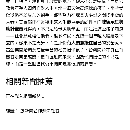
我一直相信，運動真正珍貴的地方，從來不只是輸贏，而是它
教會年輕人如何面對人生。那些每天清晨練球的孩子、那些受
傷後仍不願放棄的選手、那些努力在課業與夢想之間找平衡的
青春，其實都正在累積未來人生最重要的韌性。而
威德眾星獎
助計畫
最難得的，不只是給予獎助學金，而是讓這些孩子知道
——社會願意相信他們。很多時候，支撐一個年輕人繼續走下
去的，從來不是天分，而是那份
有人願意接住自己
的安全感。
當企業開始願意在最辛苦的地方陪伴孩子，台灣體育才真正有
機會走向更成熟、更有溫度的未來。因為他們接住的不只是
球，而是一整個世代仍不願向現實低頭的夢想。
相關新聞推薦
正在載入相關新聞…
標籤：
創新聞合作媒體社會