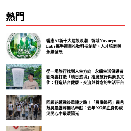
熱門
響應AI新十大建設浪潮—智域Novaryn
Labs攜手產業推動科技創新、人才培育與
永續發展
從一場旅行找到人生方向—永續生活倡導者
劉鴻鑫打造「晴日悠境」推廣旅行與素食文
化：打造結合健康、交流與善念的生活平台
回顧花蓮震後重建之路！「晨曦綠苑」晨爸
范昊晨團隊無私奉獻：去年923熱血身影成
災民心中最暖陽光