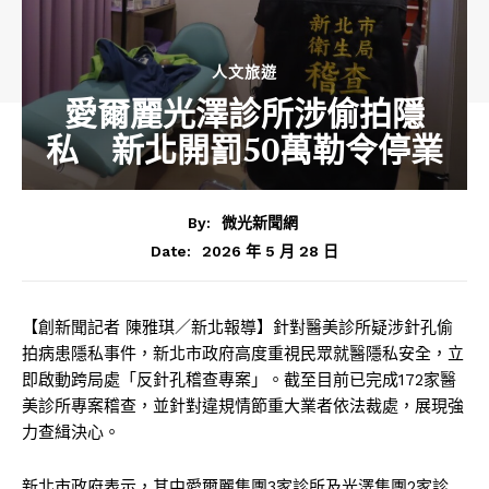
人文旅遊
愛爾麗光澤診所涉偷拍隱
私 新北開罰50萬勒令停業
By:
微光新聞網
2026 年 5 月 28 日
Date:
【創新聞記者 陳雅琪／新北報導】針對醫美診所疑涉針孔偷
拍病患隱私事件，新北市政府高度重視民眾就醫隱私安全，立
即啟動跨局處「反針孔稽查專案」。截至目前已完成172家醫
美診所專案稽查，並針對違規情節重大業者依法裁處，展現強
力查緝決心。
新北市政府
表示，其中
愛爾麗集團
3家診所及
光澤集團
2家診