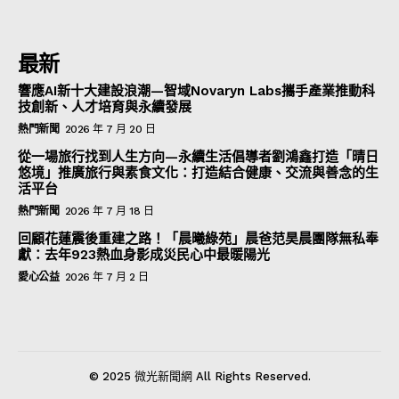
最新
響應AI新十大建設浪潮—智域Novaryn Labs攜手產業推動科
技創新、人才培育與永續發展
熱門新聞
2026 年 7 月 20 日
從一場旅行找到人生方向—永續生活倡導者劉鴻鑫打造「晴日
悠境」推廣旅行與素食文化：打造結合健康、交流與善念的生
活平台
熱門新聞
2026 年 7 月 18 日
回顧花蓮震後重建之路！「晨曦綠苑」晨爸范昊晨團隊無私奉
獻：去年923熱血身影成災民心中最暖陽光
愛心公益
2026 年 7 月 2 日
© 2025 微光新聞網 All Rights Reserved.