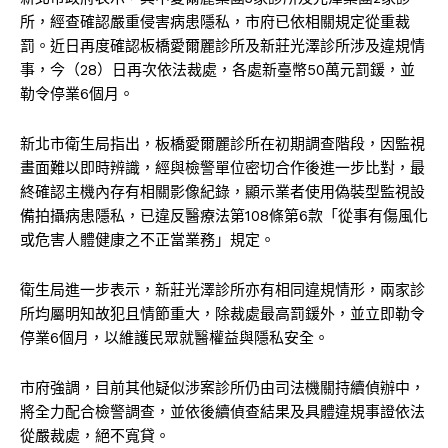
所，經查確認嚴重侵害病患隱私，市府已依相關規定從重裁
罰。近日再度確認板橋愛爾麗診所及新莊光澤診所涉及違規情
事，今（28）日再次依法裁處，各處新臺幣50萬元罰鍰，並
勒令停業6個月。
新北市衛生局指出，板橋愛爾麗診所在初期調查階段，因監視
畫面難以即時辨識，經與檢警單位密切合作後進一步比對，最
終確認主機內存有相關影像紀錄，顯示業者使用偽裝型監視設
備拍攝病患隱私，已違反
醫療法
第108條第6款「從事有傷風化
或危害人體健康之不正當業務」規定。
衛生局進一步表示，新莊光澤診所亦有相同違規情形，兩家診
所均屬明知故犯且情節重大，除裁處最高罰鍰外，並立即勒令
停業6個月，以維護民眾就醫權益與隱私安全。
市府強調，目前其他疑似涉案診所仍由司法機關持續偵辦中，
將全力配合檢警調查，並依後續偵查結果及具體違規事證依法
從嚴裁處，絕不寬貸。