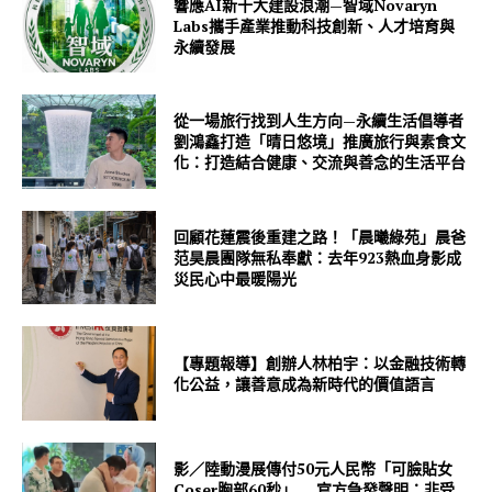
響應AI新十大建設浪潮—智域Novaryn
Labs攜手產業推動科技創新、人才培育與
永續發展
從一場旅行找到人生方向—永續生活倡導者
劉鴻鑫打造「晴日悠境」推廣旅行與素食文
化：打造結合健康、交流與善念的生活平台
回顧花蓮震後重建之路！「晨曦綠苑」晨爸
范昊晨團隊無私奉獻：去年923熱血身影成
災民心中最暖陽光
【專題報導】創辦人林柏宇：以金融技術轉
化公益，讓善意成為新時代的價值語言
影／陸動漫展傳付50元人民幣「可臉貼女
Coser胸部60秒」 官方急發聲明：非受