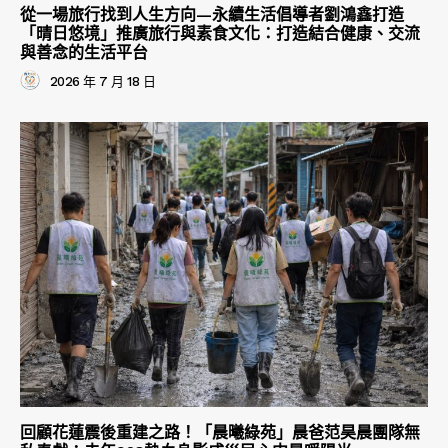
從一場旅行找到人生方向—永續生活倡導者劉鴻鑫打造
「晴日悠境」推廣旅行與素食文化：打造結合健康、交流
與善念的生活平台
2026 年 7 月 18 日
回顧花蓮震後重建之路！「晨曦綠苑」晨爸范昊晨團隊無