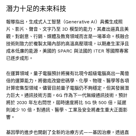
潛力十足的未來科技
報導指出，生成式人工智慧（Generative AI）具備生成照
片、影片、聲音、文字乃至 3D 模型的能力，其產出逼真且美
觀，對創意、行銷、媒體及教育領域而言是一場革命。核融合
技術則致力於複製太陽內部的高溫高壓環境，以期產生潔淨且
成本低廉的能源，美國的 SPARC 與法國的 ITER 等國際專案
已逐步成形。
在運算領域，量子電腦預計將擁有比現今超級電腦高出一萬億
倍的運算能力，將徹底改變密碼學、化學、物理、醫學等各項
計算密集型領域。儘管目前量子電腦仍不夠穩定，但其發展潛
力巨大。通訊技術方面，6G 作為下一代無線通訊技術，預計
將於 2030 年左右問世，屆時速度將比 5G 快 500 倍，延遲
則減少 10 倍，對通訊、醫學、工業及安全將產生重大正面影
響。
基因學的進步也開創了全新的治療方式——基因治療，透過直