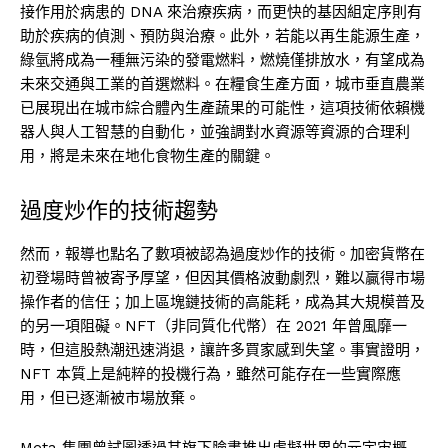
接作用於病患的 DNA 來治療疾病，而更快的基因組定序則有
助於疾病的偵測、預防與治療。此外，若能以再生能源生產，
綠氫將成為一種無污染的發電燃料，燃燒僅排放水，有望成為
未來交通與工業的首選燃料。在糧食生產方面，城市垂直農業
已展現出在城市綜合體內生產蔬果的可能性，這項技術依賴機
器人與人工智慧的自動化，並強調對水資源等資源的合理利
用，將是未來在地化食物生產的關鍵。
過度炒作的技術趨勢
然而，報導也點名了數項被認為過度炒作的技術。加密貨幣在
初登場時曾被寄予厚望，但因其價格波動劇烈，難以贏得市場
操作者的信任；加上區塊鏈技術的高能耗，成為其大規模普及
的另一項阻礙。NFT（非同質化代幣）在 2021 年曾風靡一
時，但這股熱潮迅速消退，讓許多買家感到失望。事實證明，
NFT 本質上是純粹的投機行為，雖然可能存在一些實際應
用，但已逐漸被市場放棄。
Meta 集團曾試圖透過其旗下臉書推出虛擬世界的元宇宙概