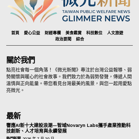
首頁
愛心公益
財經專欄
美食鑑賞
科技數位
人文旅遊
政治要聞
綜合
關於我們
點亮社會每一個角落！《微光新聞》專注於台灣公益報導、弱
勢關懷與暖心的社會故事。我們致力於為弱勢發聲，傳遞人間
溫情與正向能量。帶您看見台灣最美的風景，與您一起用愛點
亮微光。
最新
響應AI新十大建設浪潮—智域Novaryn Labs攜手產業推動科
技創新、人才培育與永續發展
熱門新聞
2026 年 7 月 20 日