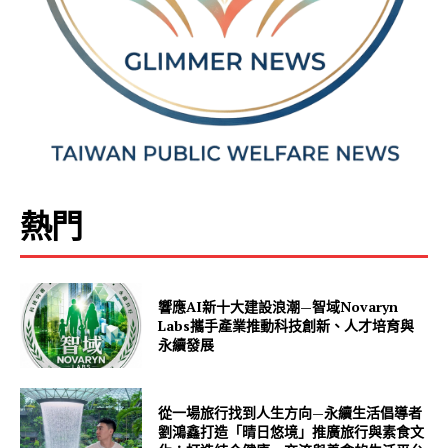
熱門
響應AI新十大建設浪潮—智域Novaryn
Labs攜手產業推動科技創新、人才培育與
永續發展
從一場旅行找到人生方向—永續生活倡導者
劉鴻鑫打造「晴日悠境」推廣旅行與素食文