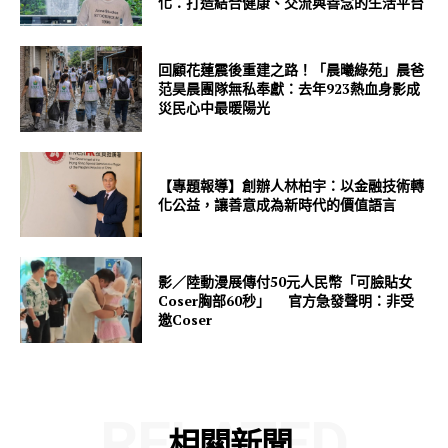
化：打造結合健康、交流與善念的生活平台
回顧花蓮震後重建之路！「晨曦綠苑」晨爸
范昊晨團隊無私奉獻：去年923熱血身影成
災民心中最暖陽光
【專題報導】創辦人林柏宇：以金融技術轉
化公益，讓善意成為新時代的價值語言
影／陸動漫展傳付50元人民幣「可臉貼女
Coser胸部60秒」 官方急發聲明：非受
邀Coser
RELATED
相關新聞