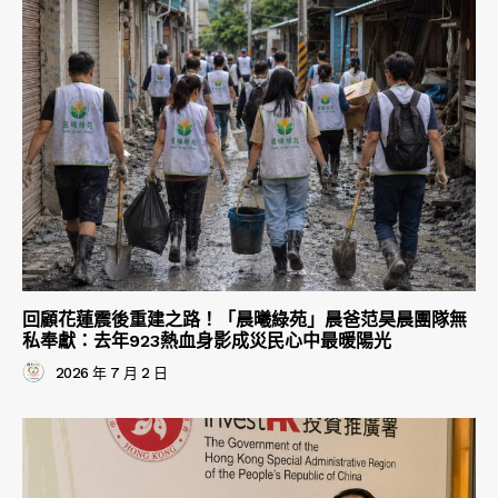
回顧花蓮震後重建之路！「晨曦綠苑」晨爸范昊晨團隊無
私奉獻：去年923熱血身影成災民心中最暖陽光
2026 年 7 月 2 日