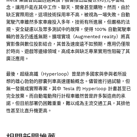
念，讓用戶能在其中工作、聊天、開會甚至購物。然而，由於
缺乏實際用途，這項技術採用率不高，被視為一場失敗。自動
駕駛汽車雖然多家車廠投入多年，技術有所進展，但嚴格的法
規、安全疑慮以及眾多測試中的故障，使得 100% 自動駕駛車
輛的普及仍遙遙無期。擴增實境（Augmented reality）將真
實影像與數位投影結合，其普及速度遠不如預期，應用仍僅限
於時尚、遊戲等邊緣領域，高成本與缺乏專業實用性阻礙了其
廣泛應用。
最後，超級高鐵（Hyperloop）曾是許多國家與參與者所設
想的雄心勃勃的膠囊列車高速運輸概念。儘管進行過試驗，但
無一發展成實際專案，其中 Tesla 的 Hyperloop 計畫甚至已
完全放棄。而自動電動飛行計程車雖然曾是許多製造商的承
諾，但目前部署仍困難重重，難以成為主流交通工具，其排他
性甚至比直升機更高。