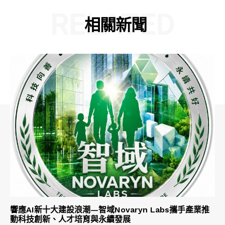
RELATED
相關新聞
響應AI新十大建設浪潮—智域Novaryn Labs攜手產業推
動科技創新、人才培育與永續發展