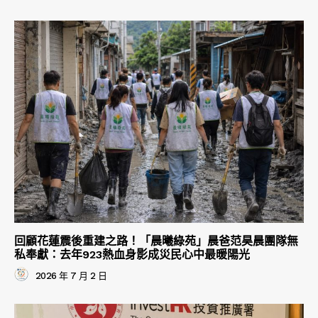
回顧花蓮震後重建之路！「晨曦綠苑」晨爸范昊晨團隊無
私奉獻：去年923熱血身影成災民心中最暖陽光
2026 年 7 月 2 日