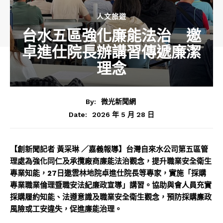
人文旅遊
台水五區強化廉能法治 邀
卓進仕院長辦講習傳遞廉潔
理念
By:
微光新聞網
2026 年 5 月 28 日
Date:
【創新聞記者 黃采琳 ／嘉義報導】台灣自來水公司第五區管
理處為強化同仁及承攬廠商廉能法治觀念，提升職業安全衛生
專業知能，
27
日邀雲林地院卓進仕院長等專家，實施「採購
專業職業倫理暨職安法紀廉政宣導」講習。協助與會人員充實
採購履約知能、法遵意識及職業安全衛生觀念，預防採購廉政
風險或工安違失，促進廉能治理。