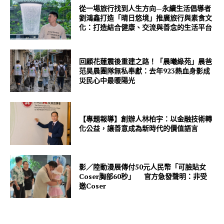
從一場旅行找到人生方向—永續生活倡導者
劉鴻鑫打造「晴日悠境」推廣旅行與素食文
化：打造結合健康、交流與善念的生活平台
回顧花蓮震後重建之路！「晨曦綠苑」晨爸
范昊晨團隊無私奉獻：去年923熱血身影成
災民心中最暖陽光
【專題報導】創辦人林柏宇：以金融技術轉
化公益，讓善意成為新時代的價值語言
影／陸動漫展傳付50元人民幣「可臉貼女
Coser胸部60秒」 官方急發聲明：非受
邀Coser