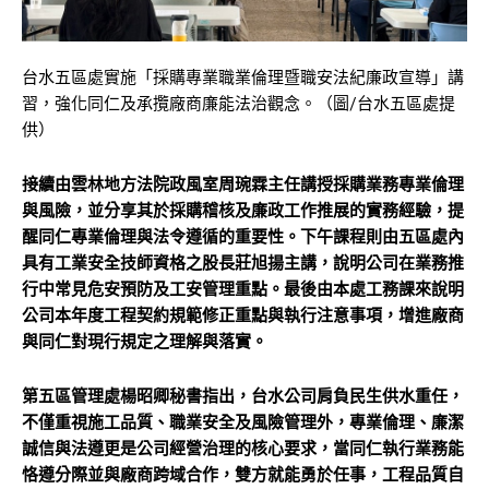
台水五區處實施「採購專業職業倫理暨職安法紀廉政宣導」講
習，強化同仁及承攬廠商廉能法治觀念。（圖/台水五區處提
供）
接續由雲林地方法院政風室周琬霖主任講授採購業務專業倫理
與風險，並分享其於採購稽核及廉政工作推展的實務經驗，提
醒同仁專業倫理與法令遵循的重要性。下午課程則由五區處內
具有工業安全技師資格之股長莊旭揚主講，說明公司在業務推
行中常見危安預防及工安管理重點。最後由本處工務課來說明
公司本年度工程契約規範修正重點與執行注意事項，增進廠商
與同仁對現行規定之理解與落實。
第五區管理處楊昭卿秘書指出，台水公司肩負民生供水重任，
不僅重視施工品質、職業安全及風險管理外，專業倫理、廉潔
誠信與法遵更是公司經營治理的核心要求，當同仁執行業務能
恪遵分際並與廠商跨域合作，雙方就能勇於任事，工程品質自