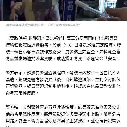
員警對嫌疑人實施毒品快篩。（圖／記者 趙靜姸翻攝）
【警政時報 趙靜姸／臺北報導】萬華分局西門町派出所員警
持續強化轄區巡邏勤務，於前（30）日凌晨巡經康定路時，發
現一輛自小客車違規停放路旁，員警遂上前盤查，未料竟查獲
毒品並當場逮捕涉案駕駛，成功攔阻毒駕上路危害公共安全。
警方表示，巡邏員警盤查過程中，發現車內放有一包白色不明
晶體，駕駛見警方發現異狀後，自知難逃法網，主動交付該包
可疑物品。經員警現場初步檢測後，確認該白色晶體對安非他
命呈現陽性反應。
警方進一步對駕駛實施毒品唾液快篩，結果顯示海洛因及安非
他命皆呈陽性反應，顯示駕駛疑似吸毒後駕車上路，嚴重危害
用路人安全。警方當場依法將男子上銬逮捕，並依現行犯帶返