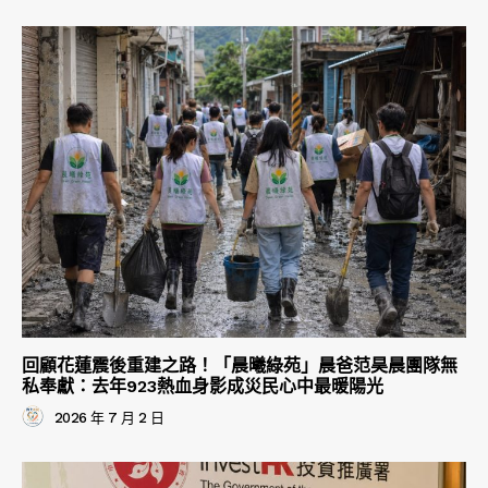
回顧花蓮震後重建之路！「晨曦綠苑」晨爸范昊晨團隊無
私奉獻：去年923熱血身影成災民心中最暖陽光
2026 年 7 月 2 日