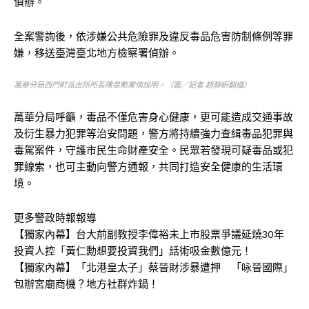
偵辦。
全案警詢後，依涉嫌公共危險罪及違反毒品危害防制條例等罪
嫌，移送臺灣臺北地方檢察署偵辦。
萬華分局西門町派出所所長陳韋勲案情說明。（圖／記者 趙靜姸翻攝）
萬華分局呼籲，毒品不僅危害身心健康，更可能造成交通事故
及衍生暴力犯罪等治安問題，警方將持續強力查緝毒品犯罪與
毒駕案件，守護市民生命財產安全。民眾若發現可疑毒品或犯
罪線索，也可主動向警方通報，共同打造安全健康的生活環
境。
更多警政時報報導
【獨家內幕】台大前副教授李偉裕未上市股票爭議延燒30年
投資人控「黃仁勳想要投資我們」話術吸金數億元！
【獨家內幕】「北港皇太子」蔡晉財涉暴遭押 「咏晉國際」
包辦宮廟商機？地方社群炸鍋！