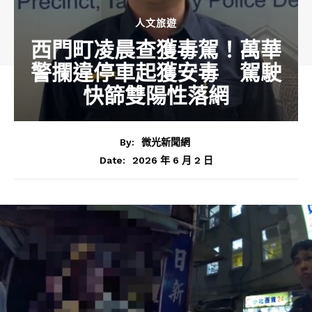
人文旅遊
西門町凌晨查獲毒駕！萬華
警攔違停車起獲安毒 駕駛
快篩雙陽性落網
By:
微光新聞網
2026 年 6 月 2 日
Date: